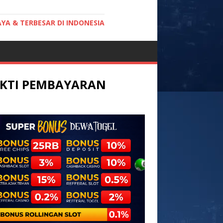
YA & TERBESAR DI INDONESIA
KTI PEMBAYARAN