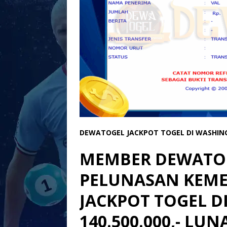
DEWATOGEL JACKPOT TOGEL DI WASHINGT
MEMBER DEWATO
PELUNASAN KEM
JACKPOT TOGEL D
140.500.000,- LUN