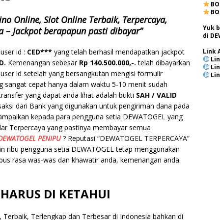
BO
BO
no Online, Slot Online Terbaik, Terpercaya,
Yuk b
a – Jackpot berapapun pasti dibayar”
di D
ser id :
CED***
yang telah berhasil mendapatkan jackpot
Link 
Lin
D.
Kemenangan sebesar
Rp 140.500.000,-.
telah dibayarkan
Lin
ser id setelah yang bersangkutan mengisi formulir
Lin
ng sangat cepat hanya dalam waktu 5-10 menit sudah
transfer yang dapat anda lihat adalah bukti
SAH / VALID
nsaksi dari Bank yang digunakan untuk pengiriman dana pada
mi sampaikan kepada para pengguna setia DEWATOGEL yang
ndar Terpercaya yang pastinya membayar semua
DEWATOGEL PENIPU
? Reputasi “DEWATOGEL TERPERCAYA”
usan ribu pengguna setia DEWATOGEL tetap menggunakan
. Hapus rasa was-was dan khawatir anda, kemenangan anda
HARUS DI KETAHUI
, Terbaik, Terlengkap dan Terbesar di Indonesia bahkan di