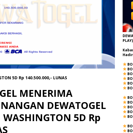
DEWA
PLAY)
Kaba
Hadi
BON
BO
BO
ON 5D Rp 140.500.000,- LUNAS
BO
BO
BO
GEL MENERIMA
BO
ENANGAN DEWATOGEL
BO
BO
BO
I WASHINGTON 5D Rp
BO
AS
BO
BO