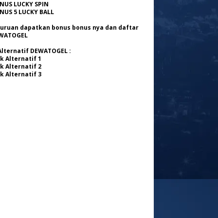
NUS LUCKY SPIN
NUS 5 LUCKY BALL
uruan dapatkan bonus bonus nya dan daftar
EWATOGEL
Alternatif
DEWATOGEL
:
k Alternatif 1
k Alternatif 2
k Alternatif 3