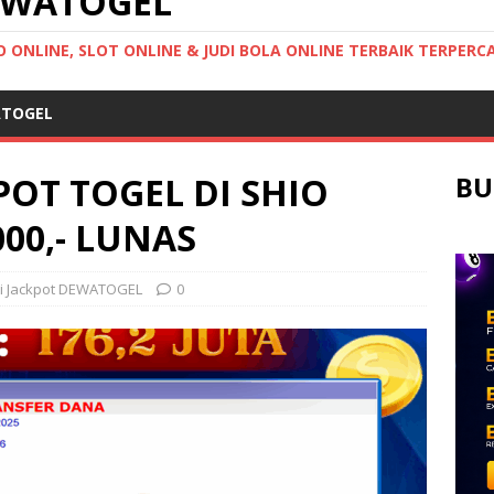
EWATOGEL
 ONLINE, SLOT ONLINE & JUDI BOLA ONLINE TERBAIK TERPERCA
ATOGEL
OT TOGEL DI SHIO
BU
000,- LUNAS
ti Jackpot DEWATOGEL
0