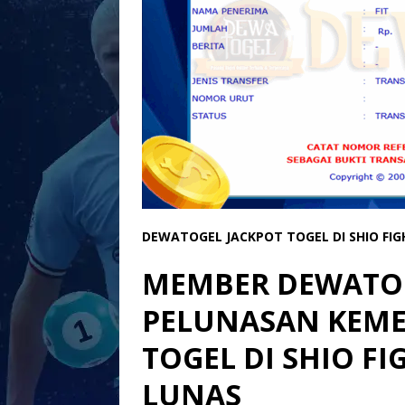
DEWATOGEL JACKPOT TOGEL DI SHIO FIGH
MEMBER DEWATO
PELUNASAN KEM
TOGEL DI SHIO FIG
LUNAS