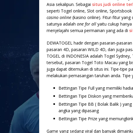
Asia sekalipun. Sebagai
situs judi online te
seperti Togel online, Slot online, Sportsboo
casino online
(kasino online). Fitur-fitur yan
satunya adalah
one for all
yaitu cukup hanya 
menjelajahi semua permainan yang ada di
s
DEWATOGEL hadir dengan pasaran-pasaran y
pasaran 4D, pasaran WILD 4D, dan juga pasa
TOGEL di INDONESIA adalah Togel Sydney, To
tersebut, pasaran Togel Toto Macau yang bis
juga dapat ditemukan di situs ini. Tipe-tipe 
melakukan pemasangan taruhan anda. Tipe ya
Bettingan Tipe Full yang memiliki hadi
Bettingan Tipe Diskon yang memberik
Bettingan Tipe BB ( Bolak Balik ) yang
angka yang dipasang
Bettingan Tipe Prize yang memungki
Game yang sedang viral dan banyak dimainkan