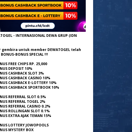
TOGEL - INTERNASIONAL DEWA GRUP (IDN
r gembira untuk member DEWATOGEL telah
r
BONUS-BONUS SPECIAL
!!!
US FREE CHIPS RP. 25,000
NUS DEPOSIT 10%
NUS CASHBACK SLOT 3%
NUS CASHBACK CASINO 10%
NUS CASHBACK E-LOTTERY 10%
NUS CASHBACK SPORTBOOK 10%
NUS REFERRAL SLOT 0.5%
NUS REFERRAL TOGEL 2%
NUS REFERRAL CASINO 0.2%
NUS ROLLINGAN SLOT 0.1%
NUS EXTRA AJAK TEMAN 15%
NUS LOTTERY JOWOPOOLS
NUS MYSTERY BOX