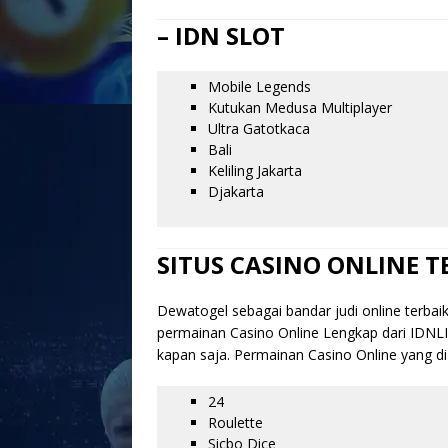
– IDN SLOT
Mobile Legends
Kutukan Medusa Multiplayer
Ultra Gatotkaca
Bali
Keliling Jakarta
Djakarta
SITUS CASINO ONLINE 
Dewatogel sebagai bandar judi online terbai
permainan Casino Online Lengkap dari IDNLI
kapan saja. Permainan Casino Online yang di 
24
Roulette
Sicbo Dice