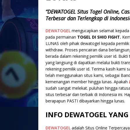
“DEWATOGEL Situs Togel Online, Casi
Terbesar dan Terlengkap di Indonesi
DEWATOGEL
mengucapkan selamat kepada u
pada permainan
TOGEL DI SHIO FIGHT.
Kem
LUNAS oleh pihak dewatogel kepada pemilik u
withdraw. Proses pencairan dana berlangsu
berada dalam rekening pemilik user id. Bukti 
yang langsung di dapatkan melalui bukti tra
rekening pemilik user id. Terima kasih ka
telah menggunakan situs kami, sebagai Ba
kemenangan member hingga lunas. Apakah
sudah sangat melekat. puluhan hingga rat
situs terbesar dan terbaik di Indonesia ini
berapapun PASTI dibayarkan hingga lunas.
INFO DEWATOGEL YANG 
DEWATOGEL
adalah Situs Online Terpercaya