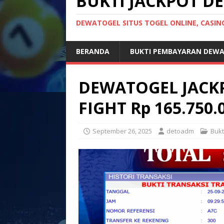
BUKTI JACKPOT D
DEWATOGEL SITUS TOGEL ONLINE, CASINO
BERANDA
BUKTI PEMBAYARAN DEW
DEWATOGEL JACKP
FIGHT Rp 165.750.
September 26, 2025
detoadm
Buk