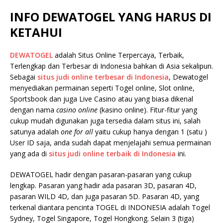
INFO DEWATOGEL YANG HARUS DI
KETAHUI
DEWATOGEL
adalah Situs Online Terpercaya, Terbaik,
Terlengkap dan Terbesar di Indonesia bahkan di Asia sekalipun.
Sebagai
situs judi online terbesar di Indonesia
, Dewatogel
menyediakan permainan seperti Togel online, Slot online,
Sportsbook dan juga Live Casino atau yang biasa dikenal
dengan nama
casino online
(kasino online). Fitur-fitur yang
cukup mudah digunakan juga tersedia dalam situs ini, salah
satunya adalah
one for all
yaitu cukup hanya dengan 1 (satu )
User ID saja, anda sudah dapat menjelajahi semua permainan
yang ada di
situs judi online terbaik di Indonesia
ini.
DEWATOGEL hadir dengan pasaran-pasaran yang cukup
lengkap. Pasaran yang hadir ada pasaran 3D, pasaran 4D,
pasaran WILD 4D, dan juga pasaran 5D. Pasaran 4D, yang
terkenal diantara pencinta TOGEL di INDONESIA adalah Togel
Sydney, Togel Singapore, Togel Hongkong. Selain 3 (tiga)