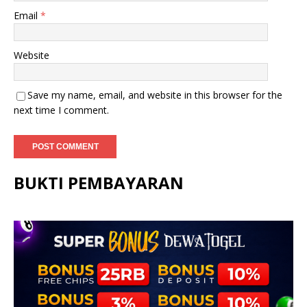
Email
*
Website
Save my name, email, and website in this browser for the
next time I comment.
BUKTI PEMBAYARAN