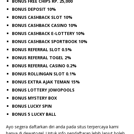
BONUS FREE CHIPS RP. 25,000
BONUS DEPOSIT 10%
BONUS CASHBACK SLOT 10%
BONUS CASHBACK CASINO 10%
BONUS CASHBACK E-LOTTERY 10%
BONUS CASHBACK SPORTBOOK 10%
BONUS REFERRAL SLOT 0.5%
BONUS REFERRAL TOGEL 2%
BONUS REFERRAL CASINO 0.2%
BONUS ROLLINGAN SLOT 0.1%
BONUS EXTRA AJAK TEMAN 15%
BONUS LOTTERY JOWOPOOLS
BONUS MYSTERY BOX
BONUS LUCKY SPIN
BONUS 5 LUCKY BALL
Ayo segera daftarkan diri anda pada situs terpercaya kami
hanya di dewatogel. Untuk info pendaftaran lebih lanjut boleh