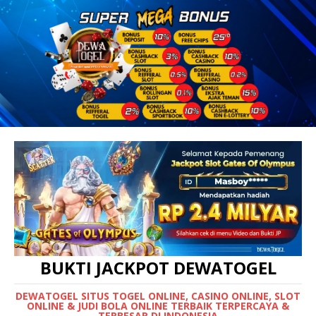
BUKTI JACKPOT DEWATOGEL
DEWATOGEL SITUS TOGEL ONLINE, CASINO ONLINE, SLOT
ONLINE & JUDI BOLA ONLINE TERBAIK TERPERCAYA &
TERBESAR DI INDONESIA