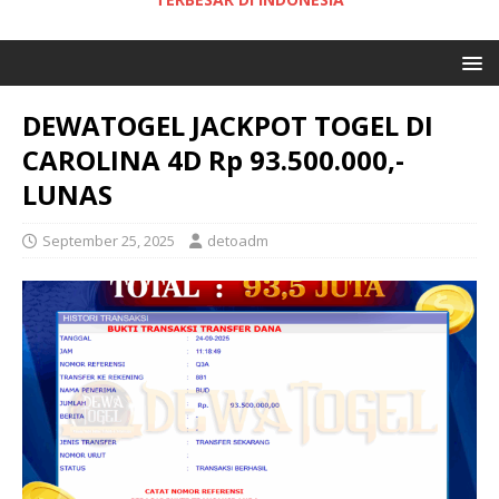
DEWATOGEL JACKPOT TOGEL DI
CAROLINA 4D Rp 93.500.000,-
LUNAS
September 25, 2025
detoadm