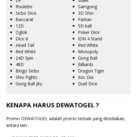
24
Suwit
Roulette
Samgong
Sicbo Dice
3D Shio
Baccarat
Fantan
12D
5D ball
Oglok
Poker Dice
Dice 6
IDN 4 Stand
Head Tail
Red White
Red White
Monopoly
24D Spin
Gong Ball
48D
Billiards
Bingo Sicbo
Dragon Tiger
Shio Fights
Xoc Dia
Gong Ball Jitu
Duel Dice
KENAPA HARUS DEWATOGEL ?
Promo DEWATOGEL adalah promo terbaik yang disediakan,
antara lain :