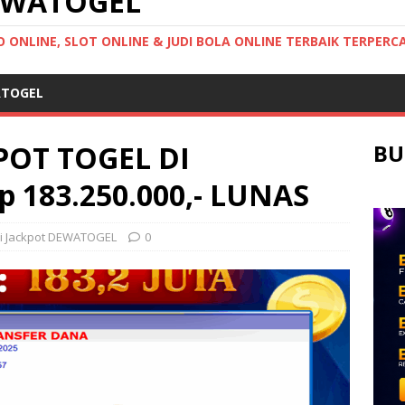
EWATOGEL
 ONLINE, SLOT ONLINE & JUDI BOLA ONLINE TERBAIK TERPERCA
ATOGEL
OT TOGEL DI
BU
183.250.000,- LUNAS
ti Jackpot DEWATOGEL
0