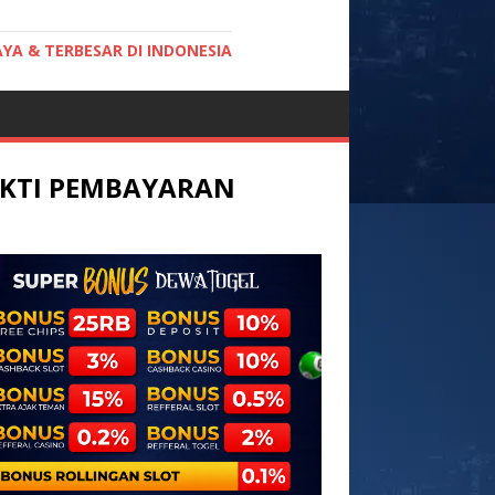
YA & TERBESAR DI INDONESIA
KTI PEMBAYARAN