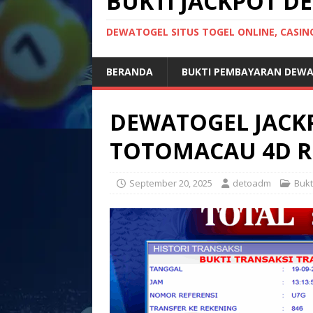
BUKTI JACKPOT D
DEWATOGEL SITUS TOGEL ONLINE, CASINO
BERANDA
BUKTI PEMBAYARAN DEW
DEWATOGEL JACKP
TOTOMACAU 4D Rp 
September 20, 2025
detoadm
Buk