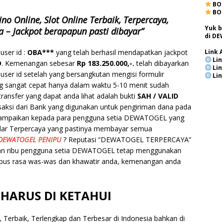
BO
BO
no Online, Slot Online Terbaik, Terpercaya,
Yuk b
a – Jackpot berapapun pasti dibayar”
di D
ser id :
OBA***
yang telah berhasil mendapatkan jackpot
Link 
Lin
D
.
Kemenangan sebesar
Rp
183.250.000
,-.
telah dibayarkan
Lin
ser id setelah yang bersangkutan mengisi formulir
Lin
ng sangat cepat hanya dalam waktu 5-10 menit sudah
transfer yang dapat anda lihat adalah bukti
SAH / VALID
nsaksi dari Bank yang digunakan untuk pengiriman dana pada
mi sampaikan kepada para pengguna setia DEWATOGEL yang
ndar Terpercaya yang pastinya membayar semua
DEWATOGEL PENIPU
? Reputasi “DEWATOGEL TERPERCAYA”
usan ribu pengguna setia DEWATOGEL tetap menggunakan
. Hapus rasa was-was dan khawatir anda, kemenangan anda
HARUS DI KETAHUI
, Terbaik, Terlengkap dan Terbesar di Indonesia bahkan di