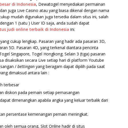
rbesar di Indonesia
, Dewatogel menyediakan permainan
k dan juga Live Casino atau yang biasa dikenal dengan nama
g cukup mudah digunakan juga tersedia dalam situs ini, salah
dengan 1 (satu ) User ID saja, anda sudah dapat
itus judi online terbaik di Indonesia
ini.
ang cukup lengkap. Pasaran yang hadir ada pasaran 3D,
ran 5D. Pasaran 4D, yang terkenal diantara pencinta
gel Singapore, Togel Hongkong. Selain 3 (tiga) pasaran
a disaksikan secara Live setiap hari di platform Youtube
pasangan /
bettingan
yang beragam dapat dipilih pada saat
ng dimaksud antara lain :
ah terbesar
an diskon pada pemain setiap pemasangan
 dapat dimenangkan apabila angka yang keluar terbalik dari
nkan persentase kemenangan pemain meningkat.
 oleh semua orang, Slot Online hadir di situs