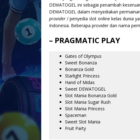
DEWATOGEL ini sebagai penambah keseruan a
DEWATOGEL dalam menyediakan permainan s
provider
/ penyedia slot online kelas dunia 
Indonesia. Beberapa provider dan nama per
– PRAGMATIC PLAY
Gates of Olympus
Sweet Bonanza
Bonanza Gold
Starlight Princess
Hand of Midas
Sweet DEWATOGEL
Slot Mania Bonanza Gold
Slot Mania Sugar Rush
Slot Mania Princess
Spaceman
Sweet Slot Mania
Fruit Party