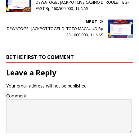
DEWATOGEL JACKPOT LIVE CASINO DI ROULETTE 2-
FAST Rp 160.500.000,- LUNAS
NEXT
DEWATOGEL JACKPOT TOGEL DI TOTO MACAU 4D Rp
131.000.000,- LUNAS
BE THE FIRST TO COMMENT
Leave a Reply
Your email address will not be published.
Comment