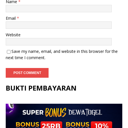
Name
*
Email
*
Website
Save my name, email, and website in this browser for the
next time I comment.
BUKTI PEMBAYARAN