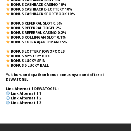
BONUS CASHBACK CASINO 10%
BONUS CASHBACK E-LOTTERY 10%
BONUS CASHBACK SPORTBOOK 10%
BONUS REFERRAL SLOT 0.5%
BONUS REFERRAL TOGEL 2%
BONUS REFERRAL CASINO 0.2%
BONUS ROLLINGAN SLOT 0.1%
BONUS EXTRA AJAK TEMAN 15%
BONUS LOTTERY JOWOPOOLS
BONUS MYSTERY BOX
BONUS LUCKY SPIN
BONUS 5 LUCKY BALL
Yuk buruan dapatkan bonus bonus nya dan daftar di
DEWATOGEL
Link Alternatif
DEWATOGEL
:
Link Alternatif 1
Link Alternatif 2
Link Alternatif 3
Copyright © 2026 | WordPress Theme by
MH Themes