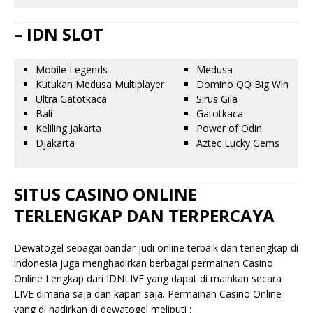
– IDN SLOT
Mobile Legends
Medusa
Kutukan Medusa Multiplayer
Domino QQ Big Win
Ultra Gatotkaca
Sirus Gila
Bali
Gatotkaca
Keliling Jakarta
Power of Odin
Djakarta
Aztec Lucky Gems
SITUS CASINO ONLINE
TERLENGKAP DAN TERPERCAYA
Dewatogel sebagai bandar judi online terbaik dan terlengkap di
indonesia juga menghadirkan berbagai permainan Casino
Online Lengkap dari IDNLIVE yang dapat di mainkan secara
LIVE dimana saja dan kapan saja. Permainan Casino Online
yang di hadirkan di dewatogel meliputi :