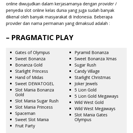
online diwujudkan dalam kerjasamanya dengan
provider
/
penyedia slot online kelas dunia yang juga sudah banyak
dikenal oleh banyak masyarakat di Indonesia. Beberapa
provider dan nama permainan yang dimaksud adalah :
– PRAGMATIC PLAY
Gates of Olympus
Pyramid Bonanza
Sweet Bonanza
Sweet Bonanza Xmas
Bonanza Gold
Sugar Rush
Starlight Princess
Candy Village
Hand of Midas
Starlight Christmas
Sweet DEWATOGEL
Joker Jewels
Slot Mania Bonanza
5 Lion Gold
Gold
5 Lion Gold Megaways
Slot Mania Sugar Rush
Wild West Gold
Slot Mania Princess
Wild West Megaways
Spaceman
Slot Mania Gates
Sweet Slot Mania
Olympus
Fruit Party