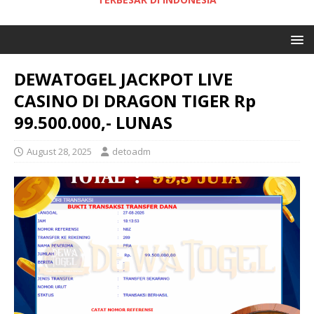
DEWATOGEL JACKPOT LIVE
CASINO DI DRAGON TIGER Rp
99.500.000,- LUNAS
August 28, 2025
detoadm