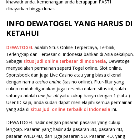
khawatir anda, kemenangan anda berapapun PASTI
dibayarkan hingga lunas.
INFO DEWATOGEL YANG HARUS DI
KETAHUI
DEWATOGEL
adalah Situs Online Terpercaya, Terbaik,
Terlengkap dan Terbesar di Indonesia bahkan di Asia sekalipun.
Sebagai
situs judi online terbesar di Indonesia
, Dewatogel
menyediakan permainan seperti Togel online, Slot online,
Sportsbook dan juga Live Casino atau yang biasa dikenal
dengan nama
casino online
(kasino online). Fitur-fitur yang
cukup mudah digunakan juga tersedia dalam situs ini, salah
satunya adalah
one for all
yaitu cukup hanya dengan 1 (satu )
User ID saja, anda sudah dapat menjelajahi semua permainan
yang ada di
situs judi online terbaik di Indonesia
ini.
DEWATOGEL hadir dengan pasaran-pasaran yang cukup
lengkap. Pasaran yang hadir ada pasaran 3D, pasaran 4D,
pasaran WILD 4D, dan juga pasaran 5D. Pasaran 4D, yang