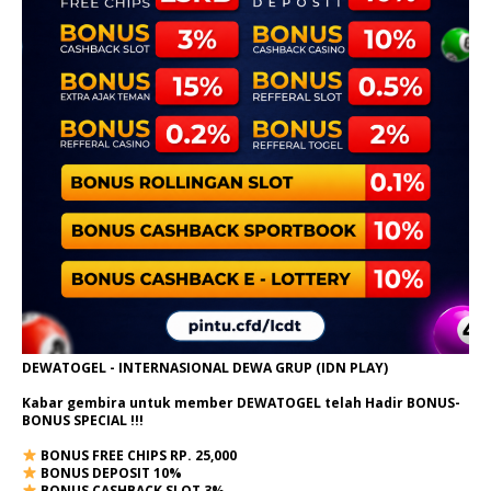
DEWATOGEL - INTERNASIONAL DEWA GRUP (IDN PLAY)
Kabar gembira untuk member DEWATOGEL telah Hadir
BONUS-
BONUS SPECIAL
!!!
BONUS FREE CHIPS RP. 25,000
BONUS DEPOSIT 10%
BONUS CASHBACK SLOT 3%