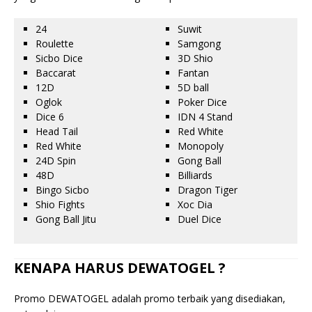
24
Suwit
Roulette
Samgong
Sicbo Dice
3D Shio
Baccarat
Fantan
12D
5D ball
Oglok
Poker Dice
Dice 6
IDN 4 Stand
Head Tail
Red White
Red White
Monopoly
24D Spin
Gong Ball
48D
Billiards
Bingo Sicbo
Dragon Tiger
Shio Fights
Xoc Dia
Gong Ball Jitu
Duel Dice
KENAPA HARUS DEWATOGEL ?
Promo DEWATOGEL adalah promo terbaik yang disediakan,