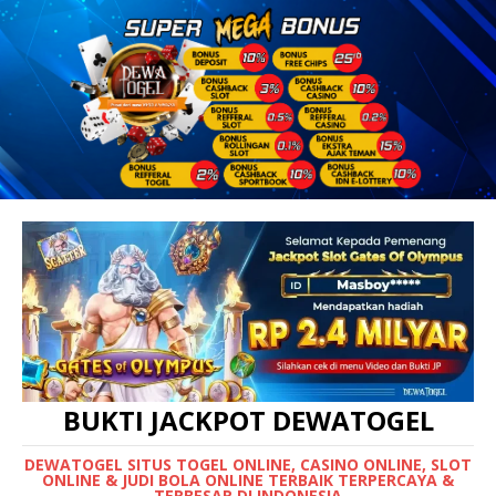
BUKTI JACKPOT DEWATOGEL
DEWATOGEL SITUS TOGEL ONLINE, CASINO ONLINE, SLOT
ONLINE & JUDI BOLA ONLINE TERBAIK TERPERCAYA &
TERBESAR DI INDONESIA