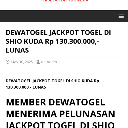
DEWATOGEL JACKPOT TOGEL DI
SHIO KUDA Rp 130.300.000,-
LUNAS
May 10, 2025
detoadm
DEWATOGEL JACKPOT TOGEL DI SHIO KUDA Rp
130.300.000,- LUNAS
MEMBER DEWATOGEL
MENERIMA PELUNASAN
JACKPOT TOGEL DI SHIO