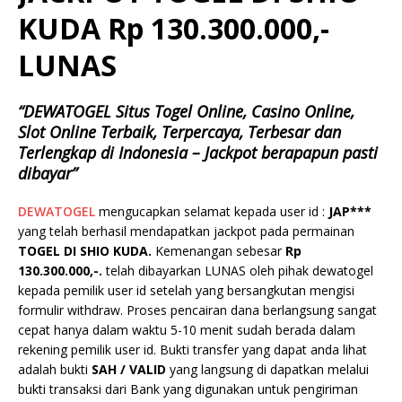
KUDA Rp 130.300.000,-
LUNAS
“DEWATOGEL Situs Togel Online, Casino Online,
Slot Online Terbaik, Terpercaya, Terbesar dan
Terlengkap di Indonesia – Jackpot berapapun pasti
dibayar”
DEWATOGEL
mengucapkan selamat kepada user id :
JAP***
yang telah berhasil mendapatkan jackpot pada permainan
TOGEL DI SHIO KUDA.
Kemenangan sebesar
Rp
130.300.000,-.
telah dibayarkan LUNAS oleh pihak dewatogel
kepada pemilik user id setelah yang bersangkutan mengisi
formulir withdraw. Proses pencairan dana berlangsung sangat
cepat hanya dalam waktu 5-10 menit sudah berada dalam
rekening pemilik user id. Bukti transfer yang dapat anda lihat
adalah bukti
SAH / VALID
yang langsung di dapatkan melalui
bukti transaksi dari Bank yang digunakan untuk pengiriman