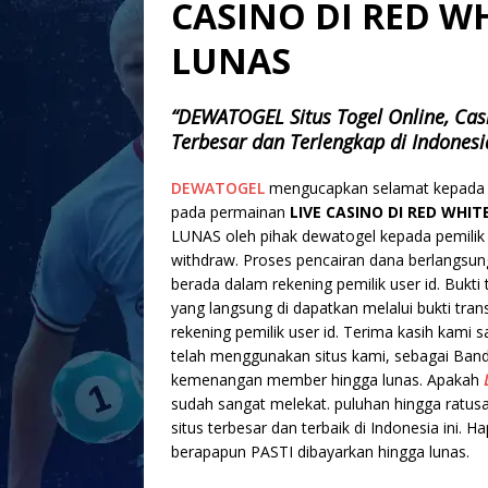
CASINO DI RED WHI
LUNAS
“DEWATOGEL Situs Togel Online, Casi
Terbesar dan Terlengkap di Indonesi
DEWATOGEL
mengucapkan selamat kepada u
pada permainan
LIVE CASINO DI RED WHITE
LUNAS oleh pihak dewatogel kepada pemilik u
withdraw. Proses pencairan dana berlangsu
berada dalam rekening pemilik user id. Bukti 
yang langsung di dapatkan melalui bukti tra
rekening pemilik user id. Terima kasih ka
telah menggunakan situs kami, sebagai Ba
kemenangan member hingga lunas. Apakah
sudah sangat melekat. puluhan hingga rat
situs terbesar dan terbaik di Indonesia ini
berapapun PASTI dibayarkan hingga lunas.