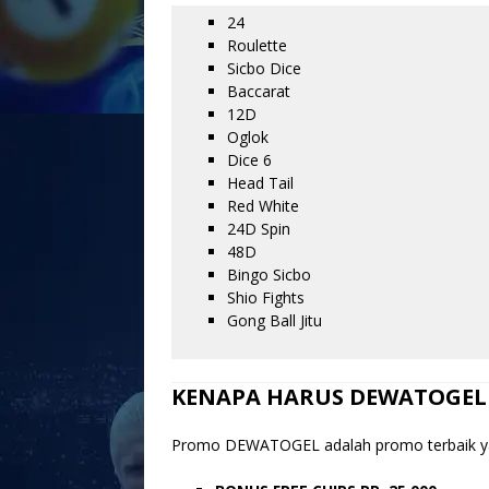
24
Roulette
Sicbo Dice
Baccarat
12D
Oglok
Dice 6
Head Tail
Red White
24D Spin
48D
Bingo Sicbo
Shio Fights
Gong Ball Jitu
KENAPA HARUS DEWATOGEL
Promo DEWATOGEL adalah promo terbaik yang