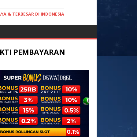
YA & TERBESAR DI INDONESIA
KTI PEMBAYARAN