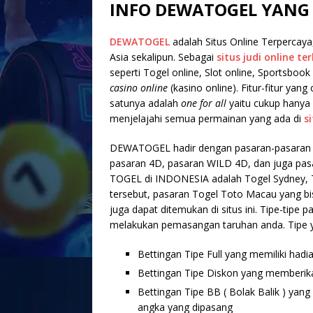
INFO DEWATOGEL YANG 
DEWATOGEL
adalah Situs Online Terpercaya
Asia sekalipun. Sebagai
situs jud
i
online ter
seperti Togel online, Slot online, Sportsboo
casino online
(kasino online). Fitur-fitur yan
satunya adalah
one for all
yaitu cukup hanya 
menjelajahi semua permainan yang ada di
s
DEWATOGEL hadir dengan pasaran-pasaran y
pasaran 4D, pasaran WILD 4D, dan juga pasa
TOGEL di INDONESIA adalah Togel Sydney, To
tersebut, pasaran Togel Toto Macau yang bis
juga dapat ditemukan di situs ini. Tipe-tipe 
melakukan pemasangan taruhan anda. Tipe ya
Bettingan Tipe Full yang memiliki hadi
Bettingan Tipe Diskon yang memberik
Bettingan Tipe BB ( Bolak Balik ) yang
angka yang dipasang