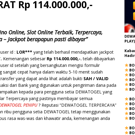
T Rp 114.000.000,-
no Online, Slot Online Terbaik, Terpercaya,
DEWA
a – Jackpot berapapun pasti dibayar”
PLAY)
Kaba
ser id :
LOR***
yang telah berhasil mendapatkan jackpot
Hadi
.
Kemenangan sebesar
Rp 114.000.000,-.
telah dibayarkan
ser id setelah yang bersangkutan mengisi formulir
BON
BO
ng sangat cepat hanya dalam waktu 5-10 menit sudah
BO
transfer yang dapat anda lihat adalah bukti
SAH / VALID
BO
BO
nsaksi dari Bank yang digunakan untuk pengiriman dana pada
BO
mi sampaikan kepada para pengguna setia DEWATOGEL yang
ndar Terpercaya yang pastinya membayar semua
BO
BO
DEWATOGEL PENIPU
? Reputasi “DEWATOGEL TERPERCAYA”
BO
usan ribu pengguna setia DEWATOGEL tetap menggunakan
BO
. Hapus rasa was-was dan khawatir anda, kemenangan anda
BO
BO
BO