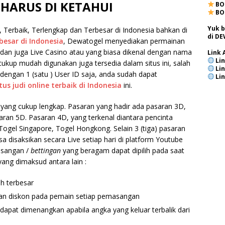
HARUS DI KETAHUI
BO
BO
Yuk b
, Terbaik, Terlengkap dan Terbesar di Indonesia bahkan di
di D
besar di Indonesia
, Dewatogel menyediakan permainan
k dan juga Live Casino atau yang biasa dikenal dengan nama
Link 
Lin
g cukup mudah digunakan juga tersedia dalam situs ini, salah
Lin
dengan 1 (satu ) User ID saja, anda sudah dapat
Lin
itus judi online terbaik di Indonesia
ini.
ang cukup lengkap. Pasaran yang hadir ada pasaran 3D,
ran 5D. Pasaran 4D, yang terkenal diantara pencinta
gel Singapore, Togel Hongkong. Selain 3 (tiga) pasaran
a disaksikan secara Live setiap hari di platform Youtube
pasangan /
bettingan
yang beragam dapat dipilih pada saat
ng dimaksud antara lain :
ah terbesar
an diskon pada pemain setiap pemasangan
 dapat dimenangkan apabila angka yang keluar terbalik dari