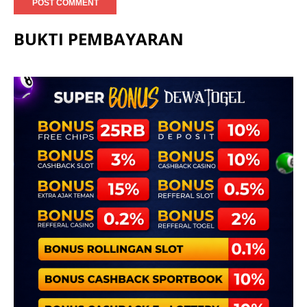
BUKTI PEMBAYARAN