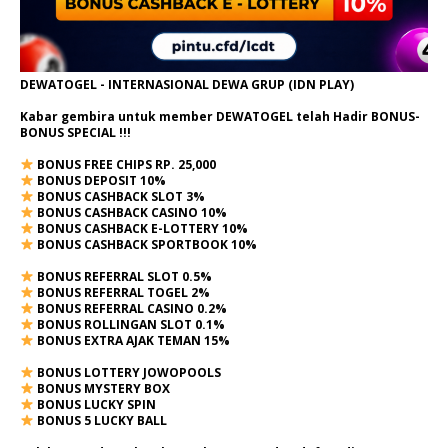
DEWATOGEL - INTERNASIONAL DEWA GRUP (IDN PLAY)
Kabar gembira untuk member DEWATOGEL telah Hadir
BONUS-
BONUS SPECIAL
!!!
BONUS FREE CHIPS RP. 25,000
BONUS DEPOSIT 10%
BONUS CASHBACK SLOT 3%
BONUS CASHBACK CASINO 10%
BONUS CASHBACK E-LOTTERY 10%
BONUS CASHBACK SPORTBOOK 10%
BONUS REFERRAL SLOT 0.5%
BONUS REFERRAL TOGEL 2%
BONUS REFERRAL CASINO 0.2%
BONUS ROLLINGAN SLOT 0.1%
BONUS EXTRA AJAK TEMAN 15%
BONUS LOTTERY JOWOPOOLS
BONUS MYSTERY BOX
BONUS LUCKY SPIN
BONUS 5 LUCKY BALL