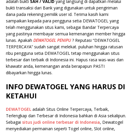
adalah bukti
SAH / VALID
yang langsung di dapatkan melalui
bukti transaksi dari Bank yang digunakan untuk pengiriman
dana pada rekening pemilik user id. Terima kasih kami
sampaikan kepada para pengguna setia DEWATOGEL yang
telah menggunakan situs kami, sebagai Bandar Terpercaya
yang pastinya membayar semua kemenangan member hingga
lunas. Apakah
DEWATOGEL PENIPU
? Reputasi “DEWATOGEL
TERPERCAYA” sudah sangat melekat. puluhan hingga ratusan
ribu pengguna setia DEWATOGEL tetap menggunakan situs
terbesar dan terbaik di Indonesia ini. Hapus rasa was-was dan
khawatir anda, kemenangan anda berapapun PASTI
dibayarkan hingga lunas.
INFO DEWATOGEL YANG HARUS DI
KETAHUI
DEWATOGEL
adalah Situs Online Terpercaya, Terbaik,
Terlengkap dan Terbesar di Indonesia bahkan di Asia sekalipun.
Sebagai
situs judi online terbesar di Indonesia
, Dewatogel
menyediakan permainan seperti Togel online, Slot online,