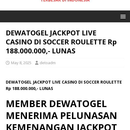
DEWATOGEL JACKPOT LIVE
CASINO DI SOCCER ROULETTE Rp
188.000.000,- LUNAS
May 8, 2025
detoadm
DEWATOGEL JACKPOT LIVE CASINO DI SOCCER ROULETTE
Rp 188.000.000,- LUNAS
MEMBER DEWATOGEL
MENERIMA PELUNASAN
KEMENANGAN JACKPOT