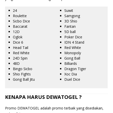
24
Suwit
Roulette
Samgong
Sicbo Dice
3D Shio
Baccarat
Fantan
12D
5D ball
Oglok
Poker Dice
Dice 6
IDN 4 Stand
Head Tail
Red White
Red White
Monopoly
24D Spin
Gong Ball
48D
Billiards
Bingo Sicbo
Dragon Tiger
Shio Fights
Xoc Dia
Gong Ball Jitu
Duel Dice
KENAPA HARUS DEWATOGEL ?
Promo DEWATOGEL adalah promo terbaik yang disediakan,