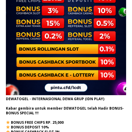
DEWATOGEL - INTERNASIONAL DEWA GRUP (IDN PLAY)
Kabar gembira untuk member DEWATOGEL telah Hadir
BONUS-
BONUS SPECIAL
!!!
BONUS FREE CHIPS RP. 25,000
BONUS DEPOSIT 10%
BONUS CASHBACK SLOT 3%