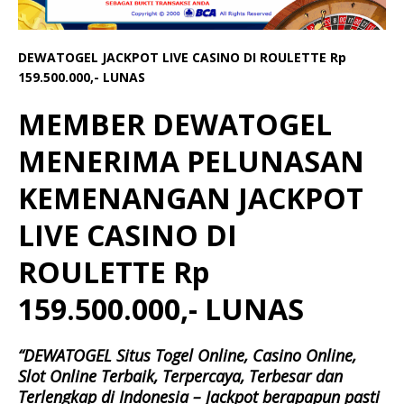
DEWATOGEL JACKPOT LIVE CASINO DI ROULETTE Rp
159.500.000,- LUNAS
MEMBER DEWATOGEL
MENERIMA PELUNASAN
KEMENANGAN JACKPOT
LIVE CASINO DI
ROULETTE Rp
159.500.000,- LUNAS
“DEWATOGEL Situs Togel Online, Casino Online,
Slot Online Terbaik, Terpercaya, Terbesar dan
Terlengkap di Indonesia – Jackpot berapapun pasti