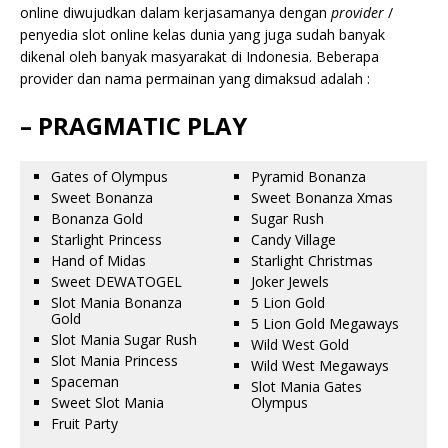
online diwujudkan dalam kerjasamanya dengan
provider
/
penyedia slot online kelas dunia yang juga sudah banyak
dikenal oleh banyak masyarakat di Indonesia. Beberapa
provider dan nama permainan yang dimaksud adalah :
– PRAGMATIC PLAY
Gates of Olympus
Pyramid Bonanza
Sweet Bonanza
Sweet Bonanza Xmas
Bonanza Gold
Sugar Rush
Starlight Princess
Candy Village
Hand of Midas
Starlight Christmas
Sweet DEWATOGEL
Joker Jewels
Slot Mania Bonanza
5 Lion Gold
Gold
5 Lion Gold Megaways
Slot Mania Sugar Rush
Wild West Gold
Slot Mania Princess
Wild West Megaways
Spaceman
Slot Mania Gates
Sweet Slot Mania
Olympus
Fruit Party