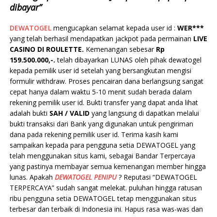
dibayar”
DEWATOGEL
mengucapkan selamat kepada user id :
WER***
yang telah berhasil mendapatkan jackpot pada permainan
LIVE
CASINO DI ROULETTE.
Kemenangan sebesar
Rp
159.500.000,-.
telah dibayarkan LUNAS oleh pihak dewatogel
kepada pemilik user id setelah yang bersangkutan mengisi
formulir withdraw. Proses pencairan dana berlangsung sangat
cepat hanya dalam waktu 5-10 menit sudah berada dalam
rekening pemilik user id. Bukti transfer yang dapat anda lihat
adalah bukti
SAH / VALID
yang langsung di dapatkan melalui
bukti transaksi dari Bank yang digunakan untuk pengiriman
dana pada rekening pemilik user id. Terima kasih kami
sampaikan kepada para pengguna setia DEWATOGEL yang
telah menggunakan situs kami, sebagai Bandar Terpercaya
yang pastinya membayar semua kemenangan member hingga
lunas. Apakah
DEWATOGEL PENIPU
? Reputasi “DEWATOGEL
TERPERCAYA” sudah sangat melekat. puluhan hingga ratusan
ribu pengguna setia DEWATOGEL tetap menggunakan situs
terbesar dan terbaik di Indonesia ini. Hapus rasa was-was dan