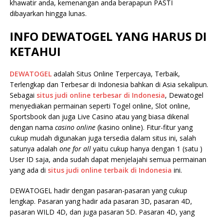
khawatir anda, kemenangan anda berapapun PASTI
dibayarkan hingga lunas.
INFO DEWATOGEL YANG HARUS DI
KETAHUI
DEWATOGEL
adalah Situs Online Terpercaya, Terbaik,
Terlengkap dan Terbesar di Indonesia bahkan di Asia sekalipun.
Sebagai
situs judi online terbesar di Indonesia
, Dewatogel
menyediakan permainan seperti Togel online, Slot online,
Sportsbook dan juga Live Casino atau yang biasa dikenal
dengan nama
casino online
(kasino online). Fitur-fitur yang
cukup mudah digunakan juga tersedia dalam situs ini, salah
satunya adalah
one for all
yaitu cukup hanya dengan 1 (satu )
User ID saja, anda sudah dapat menjelajahi semua permainan
yang ada di
situs judi online terbaik di Indonesia
ini.
DEWATOGEL hadir dengan pasaran-pasaran yang cukup
lengkap. Pasaran yang hadir ada pasaran 3D, pasaran 4D,
pasaran WILD 4D, dan juga pasaran 5D. Pasaran 4D, yang