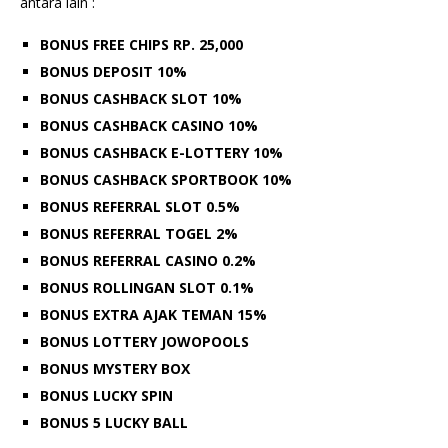
antara lain :
BONUS FREE CHIPS RP. 25,000
BONUS DEPOSIT 10%
BONUS CASHBACK SLOT 10%
BONUS CASHBACK CASINO 10%
BONUS CASHBACK E-LOTTERY 10%
BONUS CASHBACK SPORTBOOK 10%
BONUS REFERRAL SLOT 0.5%
BONUS REFERRAL TOGEL 2%
BONUS REFERRAL CASINO 0.2%
BONUS ROLLINGAN SLOT 0.1%
BONUS EXTRA AJAK TEMAN 15%
BONUS LOTTERY JOWOPOOLS
BONUS MYSTERY BOX
BONUS LUCKY SPIN
BONUS 5 LUCKY BALL