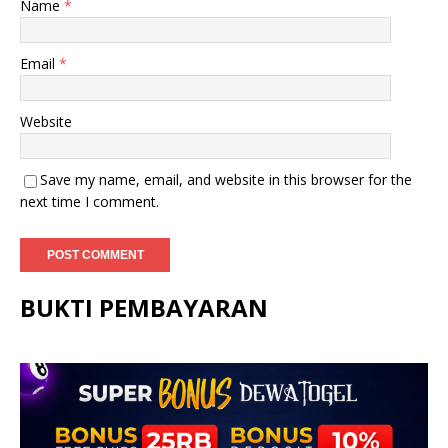
Name
*
Email
*
Website
Save my name, email, and website in this browser for the
next time I comment.
BUKTI PEMBAYARAN