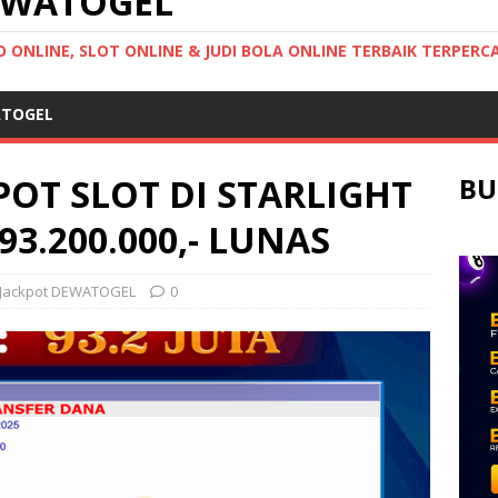
EWATOGEL
 ONLINE, SLOT ONLINE & JUDI BOLA ONLINE TERBAIK TERPERCA
ATOGEL
OT SLOT DI STARLIGHT
BU
93.200.000,- LUNAS
 Jackpot DEWATOGEL
0