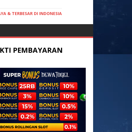
YA & TERBESAR DI INDONESIA
KTI PEMBAYARAN