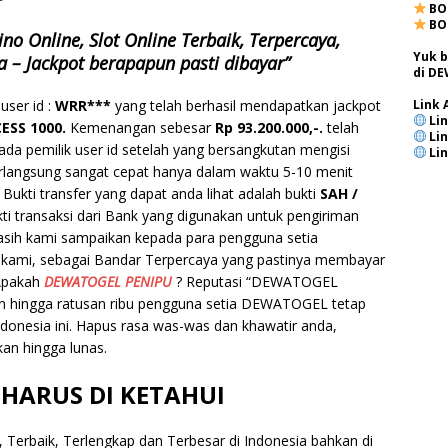
BO
BO
no Online, Slot Online Terbaik, Terpercaya,
Yuk b
a – Jackpot berapapun pasti dibayar”
di D
ser id :
WRR***
yang telah berhasil mendapatkan jackpot
Link 
Lin
ESS 1000.
Kemenangan sebesar
Rp 93.200.000,-.
telah
Lin
da pemilik user id setelah yang bersangkutan mengisi
Lin
erlangsung sangat cepat hanya dalam waktu 5-10 menit
 Bukti transfer yang dapat anda lihat adalah bukti
SAH /
ti transaksi dari Bank yang digunakan untuk pengiriman
kasih kami sampaikan kepada para pengguna setia
ami, sebagai Bandar Terpercaya yang pastinya membayar
Apakah
DEWATOGEL PENIPU
? Reputasi “DEWATOGEL
n hingga ratusan ribu pengguna setia DEWATOGEL tetap
ndonesia ini. Hapus rasa was-was dan khawatir anda,
an hingga lunas.
HARUS DI KETAHUI
, Terbaik, Terlengkap dan Terbesar di Indonesia bahkan di