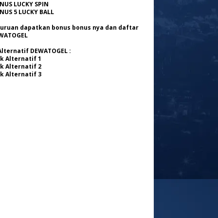
NUS LUCKY SPIN
NUS 5 LUCKY BALL
uruan dapatkan bonus bonus nya dan daftar
EWATOGEL
Alternatif
DEWATOGEL
:
k Alternatif 1
k Alternatif 2
k Alternatif 3