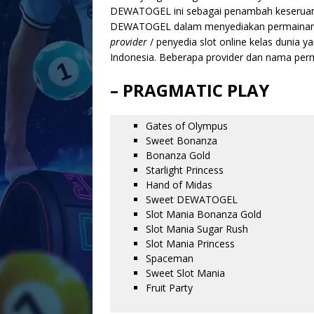
DEWATOGEL ini sebagai penambah keseruan a
DEWATOGEL dalam menyediakan permainan s
provider
/ penyedia slot online kelas dunia 
Indonesia. Beberapa provider dan nama per
– PRAGMATIC PLAY
Gates of Olympus
Sweet Bonanza
Bonanza Gold
Starlight Princess
Hand of Midas
Sweet DEWATOGEL
Slot Mania Bonanza Gold
Slot Mania Sugar Rush
Slot Mania Princess
Spaceman
Sweet Slot Mania
Fruit Party