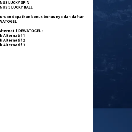
NUS LUCKY SPIN
NUS 5 LUCKY BALL
uruan dapatkan bonus bonus nya dan daftar
EWATOGEL
Alternatif
DEWATOGEL
:
k Alternatif 1
k Alternatif 2
k Alternatif 3