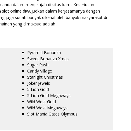
nda dalam menjelajah di situs kami. Keseriusan
lot online diwujudkan dalam kerjasamanya dengan
yang juga sudah banyak dikenal oleh banyak masyarakat di
mainan yang dimaksud adalah :
Pyramid Bonanza
Sweet Bonanza Xmas
Sugar Rush
Candy Village
Starlight Christmas
Joker Jewels
5 Lion Gold
5 Lion Gold Megaways
Wild West Gold
Wild West Megaways
Slot Mania Gates Olympus