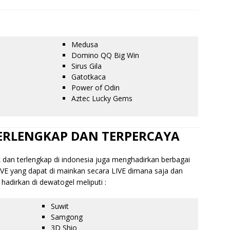
Medusa
Domino QQ Big Win
Sirus Gila
Gatotkaca
Power of Odin
Aztec Lucky Gems
TERLENGKAP DAN TERPERCAYA
k dan terlengkap di indonesia juga menghadirkan berbagai
VE yang dapat di mainkan secara LIVE dimana saja dan
hadirkan di dewatogel meliputi :
Suwit
Samgong
3D Shio