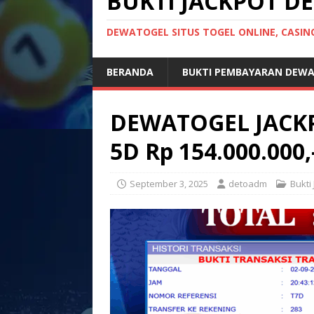
BUKTI JACKPOT D
DEWATOGEL SITUS TOGEL ONLINE, CASINO
BERANDA
BUKTI PEMBAYARAN DEW
DEWATOGEL JACKP
5D Rp 154.000.000
September 3, 2025
detoadm
Bukti