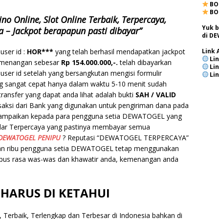
BO
BO
no Online, Slot Online Terbaik, Terpercaya,
Yuk b
a – Jackpot berapapun pasti dibayar”
di D
ser id :
HOR***
yang telah berhasil mendapatkan jackpot
Link 
Lin
menangan sebesar
Rp 154.000.000,-.
telah dibayarkan
Lin
ser id setelah yang bersangkutan mengisi formulir
Lin
ng sangat cepat hanya dalam waktu 5-10 menit sudah
transfer yang dapat anda lihat adalah bukti
SAH / VALID
nsaksi dari Bank yang digunakan untuk pengiriman dana pada
mi sampaikan kepada para pengguna setia DEWATOGEL yang
ndar Terpercaya yang pastinya membayar semua
DEWATOGEL PENIPU
? Reputasi “DEWATOGEL TERPERCAYA”
usan ribu pengguna setia DEWATOGEL tetap menggunakan
. Hapus rasa was-was dan khawatir anda, kemenangan anda
HARUS DI KETAHUI
, Terbaik, Terlengkap dan Terbesar di Indonesia bahkan di