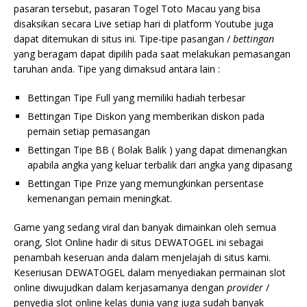
pasaran tersebut, pasaran Togel Toto Macau yang bisa
disaksikan secara Live setiap hari di platform Youtube juga
dapat ditemukan di situs ini. Tipe-tipe pasangan /
bettingan
yang beragam dapat dipilih pada saat melakukan pemasangan
taruhan anda. Tipe yang dimaksud antara lain :
Bettingan Tipe Full yang memiliki hadiah terbesar
Bettingan Tipe Diskon yang memberikan diskon pada
pemain setiap pemasangan
Bettingan Tipe BB ( Bolak Balik ) yang dapat dimenangkan
apabila angka yang keluar terbalik dari angka yang dipasang
Bettingan Tipe Prize yang memungkinkan persentase
kemenangan pemain meningkat.
Game yang sedang viral dan banyak dimainkan oleh semua
orang, Slot Online hadir di situs DEWATOGEL ini sebagai
penambah keseruan anda dalam menjelajah di situs kami.
Keseriusan DEWATOGEL dalam menyediakan permainan slot
online diwujudkan dalam kerjasamanya dengan
provider
/
penyedia slot online kelas dunia yang juga sudah banyak