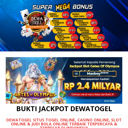
BUKTI JACKPOT DEWATOGEL
DEWATOGEL SITUS TOGEL ONLINE, CASINO ONLINE, SLOT
ONLINE & JUDI BOLA ONLINE TERBAIK TERPERCAYA &
TERBESAR DI INDONESIA