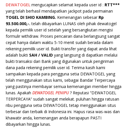
DEWATOGEL
mengucapkan selamat kepada user id :
RTT***
yang telah berhasil mendapatkan jackpot pada permainan
TOGEL DI SHIO KAMBING.
Kemenangan sebesar
Rp
93.500.000,-.
telah dibayarkan LUNAS oleh pihak dewatogel
kepada pemilik user id setelah yang bersangkutan mengisi
formulir withdraw. Proses pencairan dana berlangsung sangat
cepat hanya dalam waktu 5-10 menit sudah berada dalam
rekening pemilik user id. Bukti transfer yang dapat anda lihat
adalah bukti
SAH / VALID
yang langsung di dapatkan melalui
bukti transaksi dari Bank yang digunakan untuk pengiriman
dana pada rekening pemilik user id. Terima kasih kami
sampaikan kepada para pengguna setia DEWATOGEL yang
telah menggunakan situs kami, sebagai Bandar Terpercaya
yang pastinya membayar semua kemenangan member hingga
lunas. Apakah
DEWATOGEL PENIPU
? Reputasi “DEWATOGEL
TERPERCAYA” sudah sangat melekat. puluhan hingga ratusan
ribu pengguna setia DEWATOGEL tetap menggunakan situs
terbesar dan terbaik di Indonesia ini. Hapus rasa was-was dan
khawatir anda, kemenangan anda berapapun PASTI
dibayarkan hingga lunas.