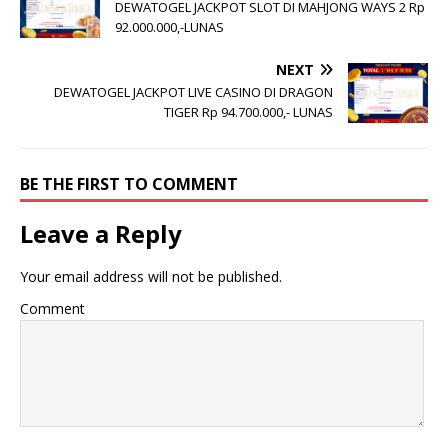
DEWATOGEL JACKPOT SLOT DI MAHJONG WAYS 2 Rp
92.000.000,-LUNAS
NEXT
DEWATOGEL JACKPOT LIVE CASINO DI DRAGON
TIGER Rp 94.700.000,- LUNAS
BE THE FIRST TO COMMENT
Leave a Reply
Your email address will not be published.
Comment