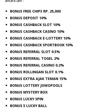
antara lain :
BONUS FREE CHIPS RP. 25,000
BONUS DEPOSIT 10%
BONUS CASHBACK SLOT 10%
BONUS CASHBACK CASINO 10%
BONUS CASHBACK E-LOTTERY 10%
BONUS CASHBACK SPORTBOOK 10%
BONUS REFERRAL SLOT 0.5%
BONUS REFERRAL TOGEL 2%
BONUS REFERRAL CASINO 0.2%
BONUS ROLLINGAN SLOT 0.1%
BONUS EXTRA AJAK TEMAN 15%
BONUS LOTTERY JOWOPOOLS
BONUS MYSTERY BOX
BONUS LUCKY SPIN
BONUS 5 LUCKY BALL