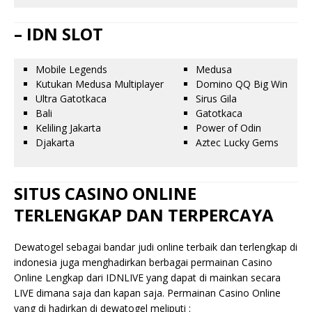
– IDN SLOT
Mobile Legends
Medusa
Kutukan Medusa Multiplayer
Domino QQ Big Win
Ultra Gatotkaca
Sirus Gila
Bali
Gatotkaca
Keliling Jakarta
Power of Odin
Djakarta
Aztec Lucky Gems
SITUS CASINO ONLINE
TERLENGKAP DAN TERPERCAYA
Dewatogel sebagai bandar judi online terbaik dan terlengkap di
indonesia juga menghadirkan berbagai permainan Casino
Online Lengkap dari IDNLIVE yang dapat di mainkan secara
LIVE dimana saja dan kapan saja. Permainan Casino Online
yang di hadirkan di dewatogel meliputi :