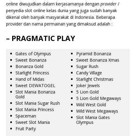
online diwujudkan dalam kerjasamanya dengan
provider
/
penyedia slot online kelas dunia yang juga sudah banyak
dikenal oleh banyak masyarakat di Indonesia. Beberapa
provider dan nama permainan yang dimaksud adalah :
– PRAGMATIC PLAY
Gates of Olympus
Pyramid Bonanza
Sweet Bonanza
Sweet Bonanza Xmas
Bonanza Gold
Sugar Rush
Starlight Princess
Candy Village
Hand of Midas
Starlight Christmas
Sweet DEWATOGEL
Joker Jewels
Slot Mania Bonanza
5 Lion Gold
Gold
5 Lion Gold Megaways
Slot Mania Sugar Rush
Wild West Gold
Slot Mania Princess
Wild West Megaways
Spaceman
Slot Mania Gates
Sweet Slot Mania
Olympus
Fruit Party