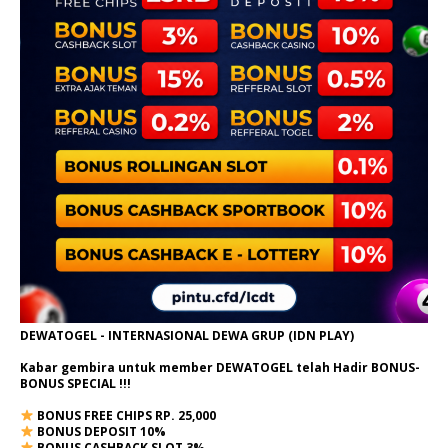
DEWATOGEL - INTERNASIONAL DEWA GRUP (IDN PLAY)
Kabar gembira untuk member DEWATOGEL telah Hadir
BONUS-
BONUS SPECIAL
!!!
BONUS FREE CHIPS RP. 25,000
BONUS DEPOSIT 10%
BONUS CASHBACK SLOT 3%