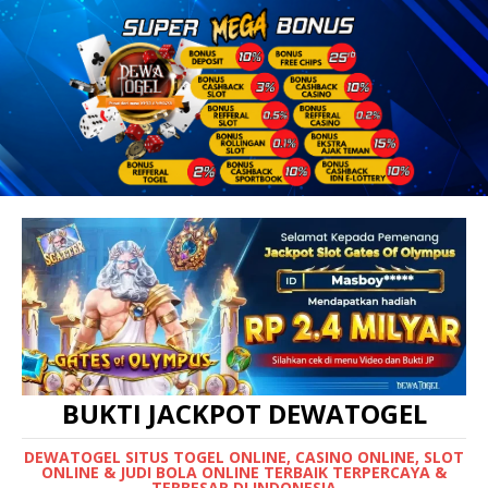
BUKTI JACKPOT DEWATOGEL
DEWATOGEL SITUS TOGEL ONLINE, CASINO ONLINE, SLOT
ONLINE & JUDI BOLA ONLINE TERBAIK TERPERCAYA &
TERBESAR DI INDONESIA