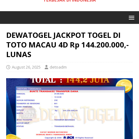
DEWATOGEL JACKPOT TOGEL DI
TOTO MACAU 4D Rp 144.200.000,-
LUNAS
August 26, 2025
detoadm