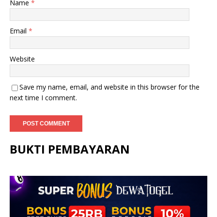
Name
*
Email
*
Website
Save my name, email, and website in this browser for the
next time I comment.
BUKTI PEMBAYARAN