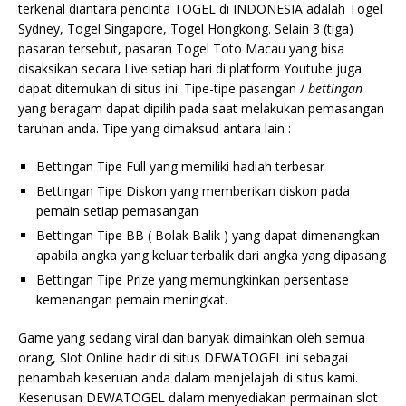
terkenal diantara pencinta TOGEL di INDONESIA adalah Togel
Sydney, Togel Singapore, Togel Hongkong. Selain 3 (tiga)
pasaran tersebut, pasaran Togel Toto Macau yang bisa
disaksikan secara Live setiap hari di platform Youtube juga
dapat ditemukan di situs ini. Tipe-tipe pasangan /
bettingan
yang beragam dapat dipilih pada saat melakukan pemasangan
taruhan anda. Tipe yang dimaksud antara lain :
Bettingan Tipe Full yang memiliki hadiah terbesar
Bettingan Tipe Diskon yang memberikan diskon pada
pemain setiap pemasangan
Bettingan Tipe BB ( Bolak Balik ) yang dapat dimenangkan
apabila angka yang keluar terbalik dari angka yang dipasang
Bettingan Tipe Prize yang memungkinkan persentase
kemenangan pemain meningkat.
Game yang sedang viral dan banyak dimainkan oleh semua
orang, Slot Online hadir di situs DEWATOGEL ini sebagai
penambah keseruan anda dalam menjelajah di situs kami.
Keseriusan DEWATOGEL dalam menyediakan permainan slot