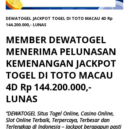
DEWATOGEL JACKPOT TOGEL DI
TOTO MACAU 4D
Rp
144.200.000,- LUNAS
MEMBER DEWATOGEL
MENERIMA PELUNASAN
KEMENANGAN JACKPOT
TOGEL DI TOTO MACAU
4D Rp 144.200.000,-
LUNAS
“DEWATOGEL Situs Togel Online, Casino Online,
Slot Online Terbaik, Terpercaya, Terbesar dan
Terlengkap di Indonesia – Jackpot berapapun pasti