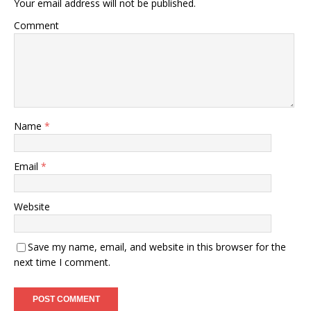
Your email address will not be published.
Comment
Name
*
Email
*
Website
Save my name, email, and website in this browser for the
next time I comment.