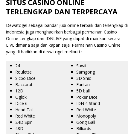
SITUS CASINO ONLINE
TERLENGKAP DAN TERPERCAYA
Dewatogel sebagai bandar judi online terbaik dan terlengkap di
indonesia juga menghadirkan berbagai permainan Casino
Online Lengkap dari IDNLIVE yang dapat di mainkan secara
LIVE dimana saja dan kapan saja. Permainan Casino Online
yang di hadirkan di dewatogel meliputi :
24
Suwit
Roulette
Samgong
Sicbo Dice
3D Shio
Baccarat
Fantan
12D
5D ball
Oglok
Poker Dice
Dice 6
IDN 4 Stand
Head Tail
Red White
Red White
Monopoly
24D Spin
Gong Ball
48D
Billiards