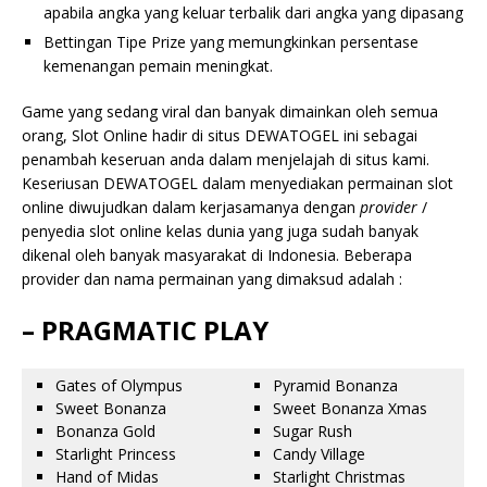
apabila angka yang keluar terbalik dari angka yang dipasang
Bettingan Tipe Prize yang memungkinkan persentase
kemenangan pemain meningkat.
Game yang sedang viral dan banyak dimainkan oleh semua
orang, Slot Online hadir di situs DEWATOGEL ini sebagai
penambah keseruan anda dalam menjelajah di situs kami.
Keseriusan DEWATOGEL dalam menyediakan permainan slot
online diwujudkan dalam kerjasamanya dengan
provider
/
penyedia slot online kelas dunia yang juga sudah banyak
dikenal oleh banyak masyarakat di Indonesia. Beberapa
provider dan nama permainan yang dimaksud adalah :
– PRAGMATIC PLAY
Gates of Olympus
Pyramid Bonanza
Sweet Bonanza
Sweet Bonanza Xmas
Bonanza Gold
Sugar Rush
Starlight Princess
Candy Village
Hand of Midas
Starlight Christmas