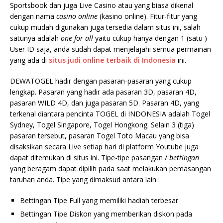
Sportsbook dan juga Live Casino atau yang biasa dikenal
dengan nama
casino online
(kasino online). Fitur-fitur yang
cukup mudah digunakan juga tersedia dalam situs ini, salah
satunya adalah
one for all
yaitu cukup hanya dengan 1 (satu )
User ID saja, anda sudah dapat menjelajahi semua permainan
yang ada di
situs judi online terbaik di Indonesia
ini.
DEWATOGEL hadir dengan pasaran-pasaran yang cukup
lengkap. Pasaran yang hadir ada pasaran 3D, pasaran 4D,
pasaran WILD 4D, dan juga pasaran 5D. Pasaran 4D, yang
terkenal diantara pencinta TOGEL di INDONESIA adalah Togel
Sydney, Togel Singapore, Togel Hongkong. Selain 3 (tiga)
pasaran tersebut, pasaran Togel Toto Macau yang bisa
disaksikan secara Live setiap hari di platform Youtube juga
dapat ditemukan di situs ini. Tipe-tipe pasangan /
bettingan
yang beragam dapat dipilih pada saat melakukan pemasangan
taruhan anda. Tipe yang dimaksud antara lain :
Bettingan Tipe Full yang memiliki hadiah terbesar
Bettingan Tipe Diskon yang memberikan diskon pada