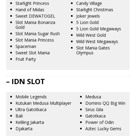
Starlight Princess
Candy Village
Hand of Midas
Starlight Christmas
Sweet DEWATOGEL
Joker Jewels
Slot Mania Bonanza
5 Lion Gold
Gold
5 Lion Gold Megaways
Slot Mania Sugar Rush
Wild West Gold
Slot Mania Princess
Wild West Megaways
Spaceman
Slot Mania Gates
Sweet Slot Mania
Olympus
Fruit Party
– IDN SLOT
Mobile Legends
Medusa
Kutukan Medusa Multiplayer
Domino QQ Big Win
Ultra Gatotkaca
Sirus Gila
Bali
Gatotkaca
Keliling Jakarta
Power of Odin
Djakarta
Aztec Lucky Gems