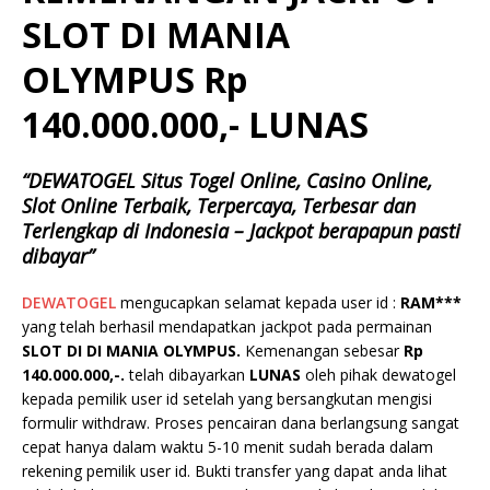
SLOT DI MANIA
OLYMPUS Rp
140.000.000,- LUNAS
“DEWATOGEL Situs Togel Online, Casino Online,
Slot Online Terbaik, Terpercaya, Terbesar dan
Terlengkap di Indonesia – Jackpot berapapun pasti
dibayar”
DEWATOGEL
mengucapkan selamat kepada user id :
RAM***
yang telah berhasil mendapatkan jackpot pada permainan
SLOT DI DI MANIA OLYMPUS.
Kemenangan sebesar
Rp
140.000.000,-.
telah dibayarkan
LUNAS
oleh pihak dewatogel
kepada pemilik user id setelah yang bersangkutan mengisi
formulir withdraw. Proses pencairan dana berlangsung sangat
cepat hanya dalam waktu 5-10 menit sudah berada dalam
rekening pemilik user id. Bukti transfer yang dapat anda lihat