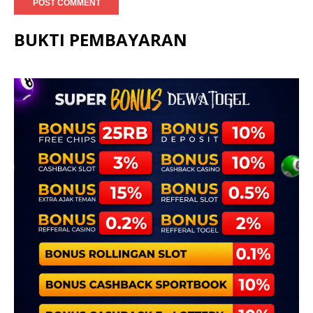
BUKTI PEMBAYARAN