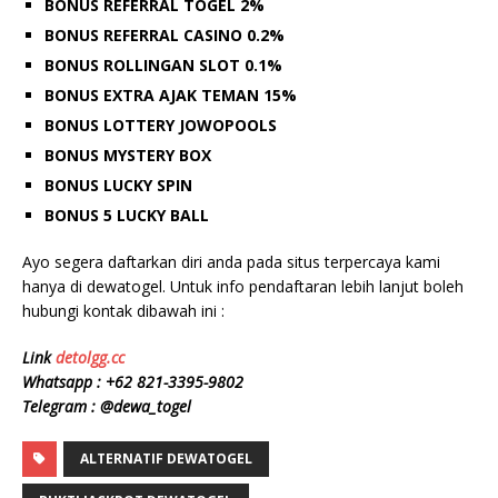
BONUS REFERRAL TOGEL 2%
BONUS REFERRAL CASINO 0.2%
BONUS ROLLINGAN SLOT 0.1%
BONUS EXTRA AJAK TEMAN 15%
BONUS LOTTERY JOWOPOOLS
BONUS MYSTERY BOX
BONUS LUCKY SPIN
BONUS 5 LUCKY BALL
Ayo segera daftarkan diri anda pada situs terpercaya kami
hanya di dewatogel. Untuk info pendaftaran lebih lanjut boleh
hubungi kontak dibawah ini :
Link
detolgg.cc
Whatsapp :
+62 8
21-3395-9802
Telegram : @dewa_togel
ALTERNATIF DEWATOGEL