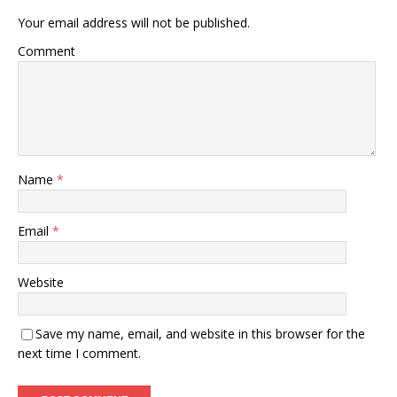
Your email address will not be published.
Comment
Name
*
Email
*
Website
Save my name, email, and website in this browser for the
next time I comment.