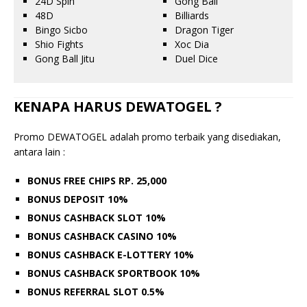
24D Spin
Gong Ball
48D
Billiards
Bingo Sicbo
Dragon Tiger
Shio Fights
Xoc Dia
Gong Ball Jitu
Duel Dice
KENAPA HARUS DEWATOGEL ?
Promo DEWATOGEL adalah promo terbaik yang disediakan,
antara lain :
BONUS FREE CHIPS RP. 25,000
BONUS DEPOSIT 10%
BONUS CASHBACK SLOT 10%
BONUS CASHBACK CASINO 10%
BONUS CASHBACK E-LOTTERY 10%
BONUS CASHBACK SPORTBOOK 10%
BONUS REFERRAL SLOT 0.5%