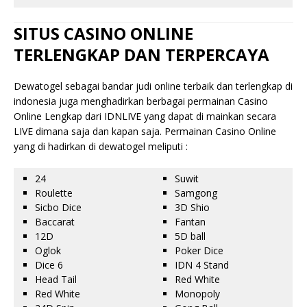
SITUS CASINO ONLINE
TERLENGKAP DAN TERPERCAYA
Dewatogel sebagai bandar judi online terbaik dan terlengkap di
indonesia juga menghadirkan berbagai permainan Casino
Online Lengkap dari IDNLIVE yang dapat di mainkan secara
LIVE dimana saja dan kapan saja. Permainan Casino Online
yang di hadirkan di dewatogel meliputi :
24
Suwit
Roulette
Samgong
Sicbo Dice
3D Shio
Baccarat
Fantan
12D
5D ball
Oglok
Poker Dice
Dice 6
IDN 4 Stand
Head Tail
Red White
Red White
Monopoly