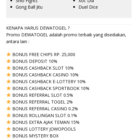
Shio Fights
Xoc Dia
Gong Ball Jitu
Duel Dice
KENAPA HARUS DEWATOGEL ?
Promo DEWATOGEL adalah promo terbaik yang disediakan,
antara lain :
BONUS FREE CHIPS RP. 25,000
BONUS DEPOSIT 10%
BONUS CASHBACK SLOT 10%
BONUS CASHBACK CASINO 10%
BONUS CASHBACK E-LOTTERY 10%
BONUS CASHBACK SPORTBOOK 10%
BONUS REFERRAL SLOT 0.5%
BONUS REFERRAL TOGEL 2%
BONUS REFERRAL CASINO 0.2%
BONUS ROLLINGAN SLOT 0.1%
BONUS EXTRA AJAK TEMAN 15%
BONUS LOTTERY JOWOPOOLS
BONUS MYSTERY BOX