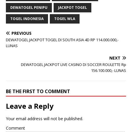
DEWATOGEL PENIPU
JACKPOT TOGEL
TOGEL INDONESIA
TOGEL WLA
PREVIOUS
DEWATOGEL JACKPOT TOGEL DI SOUTH ASIA 4D RP 114.000.000,-
LUNAS
NEXT
DEWATOGEL JACKPOT LIVE CASINO DI SOCCER ROULETTE Rp
156.100.000,- LUNAS
BE THE FIRST TO COMMENT
Leave a Reply
Your email address will not be published.
Comment