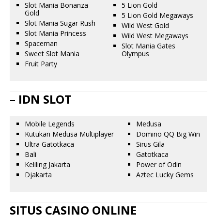
Slot Mania Bonanza
5 Lion Gold
Gold
5 Lion Gold Megaways
Slot Mania Sugar Rush
Wild West Gold
Slot Mania Princess
Wild West Megaways
Spaceman
Slot Mania Gates
Sweet Slot Mania
Olympus
Fruit Party
– IDN SLOT
Mobile Legends
Medusa
Kutukan Medusa Multiplayer
Domino QQ Big Win
Ultra Gatotkaca
Sirus Gila
Bali
Gatotkaca
Keliling Jakarta
Power of Odin
Djakarta
Aztec Lucky Gems
SITUS CASINO ONLINE