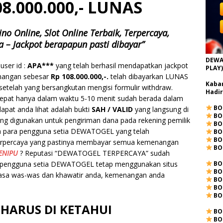
8.000.000,- LUNAS
no Online, Slot Online Terbaik, Terpercaya,
a – Jackpot berapapun pasti dibayar”
DEWA
ser id :
APA***
yang telah berhasil mendapatkan jackpot
PLAY)
angan sebesar
Rp 108.000.000,-.
telah dibayarkan LUNAS
Kaba
 setelah yang bersangkutan mengisi formulir withdraw.
Hadi
cepat hanya dalam waktu 5-10 menit sudah berada dalam
BON
 dapat anda lihat adalah bukti
SAH / VALID
yang langsung di
BO
yang digunakan untuk pengiriman dana pada rekening pemilik
BO
da para pengguna setia DEWATOGEL yang telah
BO
BO
Terpercaya yang pastinya membayar semua kemenangan
BO
ENIPU
? Reputasi “DEWATOGEL TERPERCAYA” sudah
bu pengguna setia DEWATOGEL tetap menggunakan situs
BO
BO
s rasa was-was dan khawatir anda, kemenangan anda
BO
BO
BO
HARUS DI KETAHUI
BO
BO