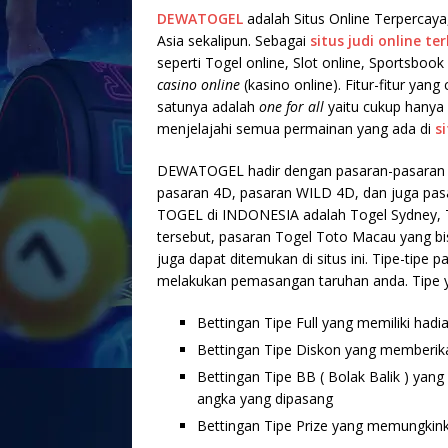
DEWATOGEL
adalah Situs Online Terpercaya
Asia sekalipun. Sebagai
situs jud
i
online ter
seperti Togel online, Slot online, Sportsboo
casino online
(kasino online). Fitur-fitur yan
satunya adalah
one for all
yaitu cukup hanya 
menjelajahi semua permainan yang ada di
s
DEWATOGEL hadir dengan pasaran-pasaran y
pasaran 4D, pasaran WILD 4D, dan juga pasa
TOGEL di INDONESIA adalah Togel Sydney, To
tersebut, pasaran Togel Toto Macau yang bis
juga dapat ditemukan di situs ini. Tipe-tipe 
melakukan pemasangan taruhan anda. Tipe ya
Bettingan Tipe Full yang memiliki hadi
Bettingan Tipe Diskon yang memberik
Bettingan Tipe BB ( Bolak Balik ) yang
angka yang dipasang
Bettingan Tipe Prize yang memungki