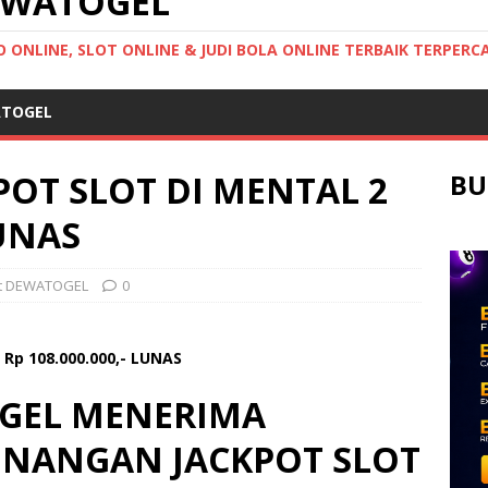
EWATOGEL
 ONLINE, SLOT ONLINE & JUDI BOLA ONLINE TERBAIK TERPERCA
ATOGEL
OT SLOT DI MENTAL 2
BU
LUNAS
ot DEWATOGEL
0
p 108.000.000,- LUNAS
GEL MENERIMA
NANGAN JACKPOT SLOT