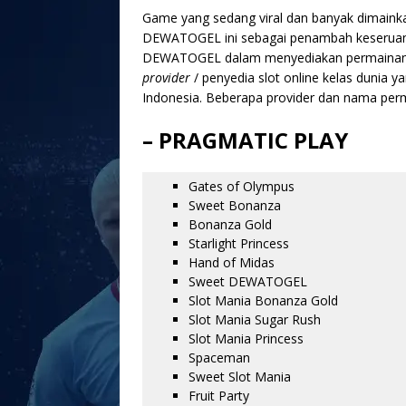
Game yang sedang viral dan banyak dimainkan
DEWATOGEL ini sebagai penambah keseruan a
DEWATOGEL dalam menyediakan permainan s
provider
/ penyedia slot online kelas dunia 
Indonesia. Beberapa provider dan nama per
– PRAGMATIC PLAY
Gates of Olympus
Sweet Bonanza
Bonanza Gold
Starlight Princess
Hand of Midas
Sweet DEWATOGEL
Slot Mania Bonanza Gold
Slot Mania Sugar Rush
Slot Mania Princess
Spaceman
Sweet Slot Mania
Fruit Party