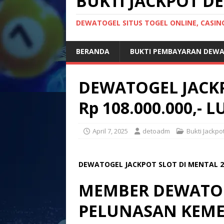
BUKTI JACKPOT D
DEWATOGEL SITUS TOGEL ONLINE, CASINO
BERANDA
BUKTI PEMBAYARAN DEW
DEWATOGEL JACKP
Rp 108.000.000,- 
April 7, 2025
detoadm
Bukti Jackp
DEWATOGEL JACKPOT SLOT DI MENTAL 2 R
MEMBER DEWATO
PELUNASAN KEME