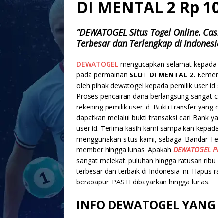
DI MENTAL 2 Rp 10
“DEWATOGEL Situs Togel Online, Casi
Terbesar dan Terlengkap di Indonesi
DEWATOGEL
mengucapkan selamat kepada u
pada permainan
SLOT DI MENTAL 2.
Kemen
oleh pihak dewatogel kepada pemilik user id
Proses pencairan dana berlangsung sangat 
rekening pemilik user id. Bukti transfer yang
dapatkan melalui bukti transaksi dari Bank 
user id. Terima kasih kami sampaikan kepa
menggunakan situs kami, sebagai Bandar 
member hingga lunas. Apakah
DEWATOGEL P
sangat melekat. puluhan hingga ratusan ri
terbesar dan terbaik di Indonesia ini. Hapu
berapapun PASTI dibayarkan hingga lunas.
INFO DEWATOGEL YANG 