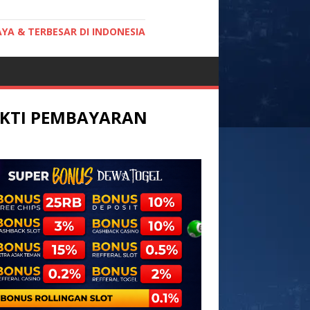
YA & TERBESAR DI INDONESIA
KTI PEMBAYARAN