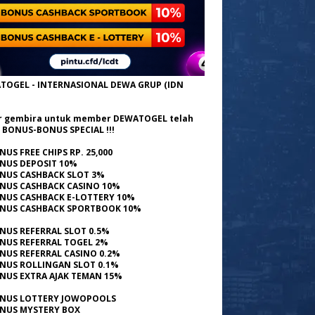
TOGEL - INTERNASIONAL DEWA GRUP (IDN
r gembira untuk member DEWATOGEL telah
r
BONUS-BONUS SPECIAL
!!!
US FREE CHIPS RP. 25,000
NUS DEPOSIT 10%
NUS CASHBACK SLOT 3%
NUS CASHBACK CASINO 10%
NUS CASHBACK E-LOTTERY 10%
NUS CASHBACK SPORTBOOK 10%
NUS REFERRAL SLOT 0.5%
NUS REFERRAL TOGEL 2%
NUS REFERRAL CASINO 0.2%
NUS ROLLINGAN SLOT 0.1%
NUS EXTRA AJAK TEMAN 15%
NUS LOTTERY JOWOPOOLS
NUS MYSTERY BOX