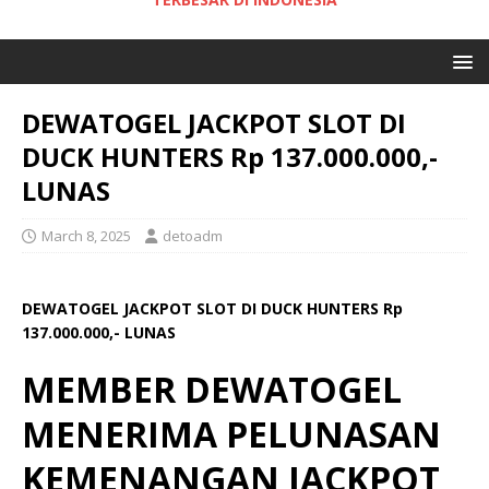
DEWATOGEL JACKPOT SLOT DI
DUCK HUNTERS Rp 137.000.000,-
LUNAS
March 8, 2025
detoadm
DEWATOGEL JACKPOT SLOT DI DUCK HUNTERS Rp
137.000.000,- LUNAS
MEMBER DEWATOGEL
MENERIMA PELUNASAN
KEMENANGAN JACKPOT