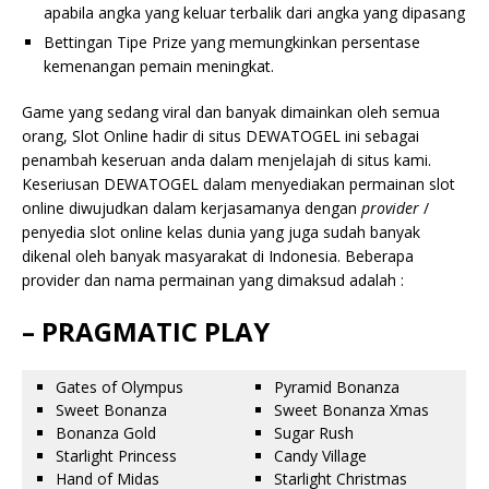
apabila angka yang keluar terbalik dari angka yang dipasang
Bettingan Tipe Prize yang memungkinkan persentase
kemenangan pemain meningkat.
Game yang sedang viral dan banyak dimainkan oleh semua
orang, Slot Online hadir di situs DEWATOGEL ini sebagai
penambah keseruan anda dalam menjelajah di situs kami.
Keseriusan DEWATOGEL dalam menyediakan permainan slot
online diwujudkan dalam kerjasamanya dengan
provider
/
penyedia slot online kelas dunia yang juga sudah banyak
dikenal oleh banyak masyarakat di Indonesia. Beberapa
provider dan nama permainan yang dimaksud adalah :
– PRAGMATIC PLAY
Gates of Olympus
Pyramid Bonanza
Sweet Bonanza
Sweet Bonanza Xmas
Bonanza Gold
Sugar Rush
Starlight Princess
Candy Village
Hand of Midas
Starlight Christmas