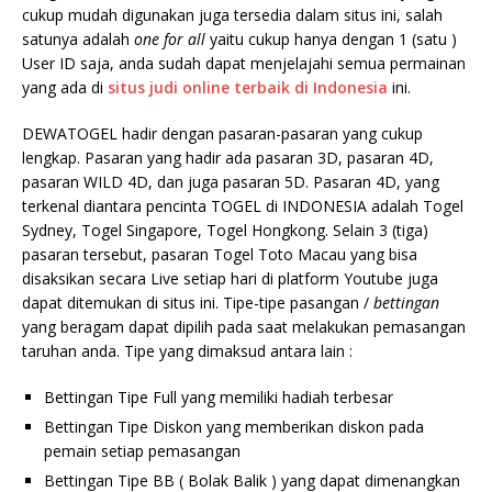
cukup mudah digunakan juga tersedia dalam situs ini, salah
satunya adalah
one for all
yaitu cukup hanya dengan 1 (satu )
User ID saja, anda sudah dapat menjelajahi semua permainan
yang ada di
situs judi online terbaik di Indonesia
ini.
DEWATOGEL hadir dengan pasaran-pasaran yang cukup
lengkap. Pasaran yang hadir ada pasaran 3D, pasaran 4D,
pasaran WILD 4D, dan juga pasaran 5D. Pasaran 4D, yang
terkenal diantara pencinta TOGEL di INDONESIA adalah Togel
Sydney, Togel Singapore, Togel Hongkong. Selain 3 (tiga)
pasaran tersebut, pasaran Togel Toto Macau yang bisa
disaksikan secara Live setiap hari di platform Youtube juga
dapat ditemukan di situs ini. Tipe-tipe pasangan /
bettingan
yang beragam dapat dipilih pada saat melakukan pemasangan
taruhan anda. Tipe yang dimaksud antara lain :
Bettingan Tipe Full yang memiliki hadiah terbesar
Bettingan Tipe Diskon yang memberikan diskon pada
pemain setiap pemasangan
Bettingan Tipe BB ( Bolak Balik ) yang dapat dimenangkan