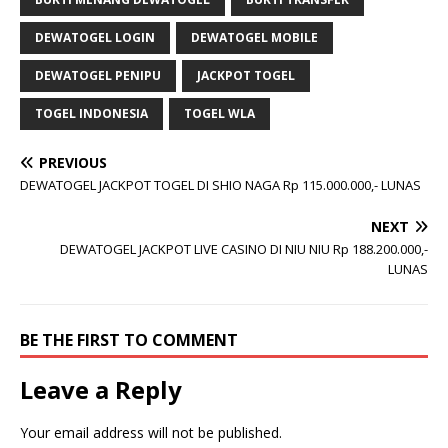
DEWATOGEL LOGIN
DEWATOGEL MOBILE
DEWATOGEL PENIPU
JACKPOT TOGEL
TOGEL INDONESIA
TOGEL WLA
PREVIOUS
DEWATOGEL JACKPOT TOGEL DI SHIO NAGA Rp 115.000.000,- LUNAS
NEXT
DEWATOGEL JACKPOT LIVE CASINO DI NIU NIU Rp 188.200.000,-
LUNAS
BE THE FIRST TO COMMENT
Leave a Reply
Your email address will not be published.