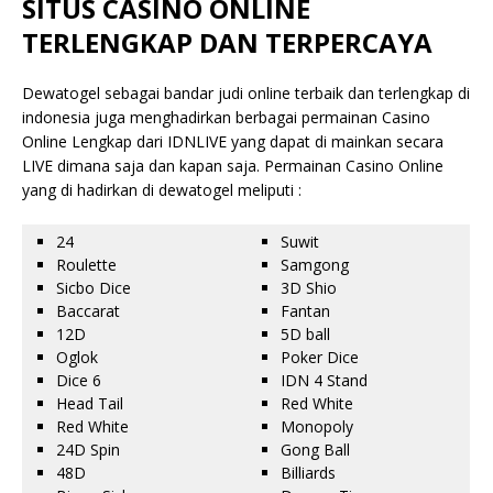
SITUS CASINO ONLINE
TERLENGKAP DAN TERPERCAYA
Dewatogel sebagai bandar judi online terbaik dan terlengkap di
indonesia juga menghadirkan berbagai permainan Casino
Online Lengkap dari IDNLIVE yang dapat di mainkan secara
LIVE dimana saja dan kapan saja. Permainan Casino Online
yang di hadirkan di dewatogel meliputi :
24
Suwit
Roulette
Samgong
Sicbo Dice
3D Shio
Baccarat
Fantan
12D
5D ball
Oglok
Poker Dice
Dice 6
IDN 4 Stand
Head Tail
Red White
Red White
Monopoly
24D Spin
Gong Ball
48D
Billiards