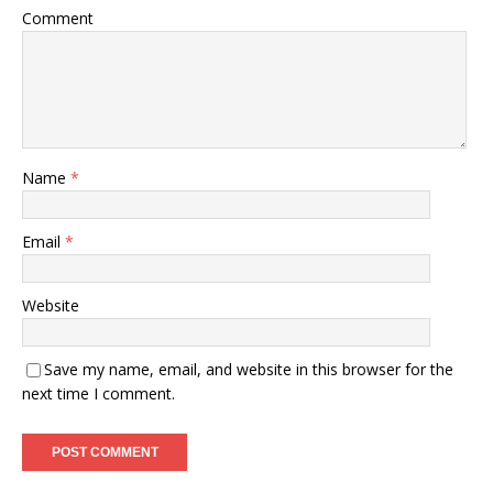
Comment
Name
*
Email
*
Website
Save my name, email, and website in this browser for the
next time I comment.