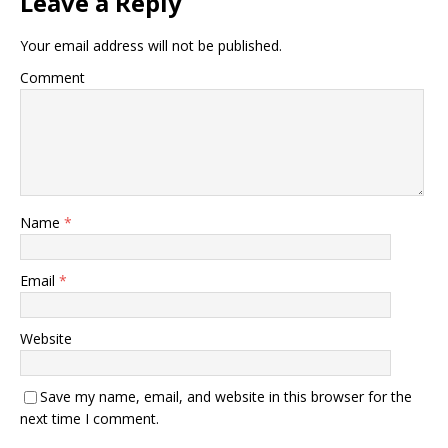
Leave a Reply
Your email address will not be published.
Comment
Name
*
Email
*
Website
Save my name, email, and website in this browser for the
next time I comment.