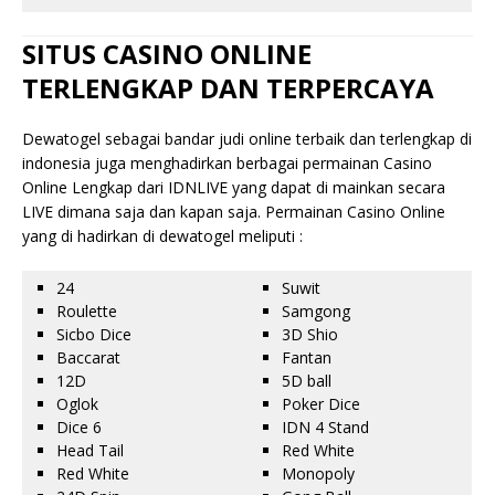
SITUS CASINO ONLINE
TERLENGKAP DAN TERPERCAYA
Dewatogel sebagai bandar judi online terbaik dan terlengkap di
indonesia juga menghadirkan berbagai permainan Casino
Online Lengkap dari IDNLIVE yang dapat di mainkan secara
LIVE dimana saja dan kapan saja. Permainan Casino Online
yang di hadirkan di dewatogel meliputi :
24
Suwit
Roulette
Samgong
Sicbo Dice
3D Shio
Baccarat
Fantan
12D
5D ball
Oglok
Poker Dice
Dice 6
IDN 4 Stand
Head Tail
Red White
Red White
Monopoly