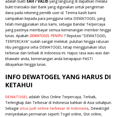
adalah bukti
SAH / VALID
yang langsung di dapatkan melalui
bukti transaksi dari Bank yang digunakan untuk pengiriman
dana pada rekening pemilik user id. Terima kasih kami
sampaikan kepada para pengguna setia DEWATOGEL yang
telah menggunakan situs kami, sebagai Bandar Terpercaya
yang pastinya membayar semua kemenangan member hingga
lunas. Apakah
DEWATOGEL PENIPU
? Reputasi “DEWATOGEL
TERPERCAYA” sudah sangat melekat. puluhan hingga ratusan
ribu pengguna setia DEWATOGEL tetap menggunakan situs
terbesar dan terbaik di Indonesia ini. Hapus rasa was-was dan
khawatir anda, kemenangan anda berapapun PASTI
dibayarkan hingga lunas.
INFO DEWATOGEL YANG HARUS DI
KETAHUI
DEWATOGEL
adalah Situs Online Terpercaya, Terbaik,
Terlengkap dan Terbesar di Indonesia bahkan di Asia sekalipun.
Sebagai
situs jud
i
online terbesar di Indonesia
, Dewatogel
menyediakan permainan seperti Togel online, Slot online,