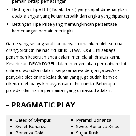
pemain setiap pemasangan
Bettingan Tipe BB ( Bolak Balik ) yang dapat dimenangkan
apabila angka yang keluar terbalik dari angka yang dipasang
Bettingan Tipe Prize yang memungkinkan persentase
kemenangan pemain meningkat.
Game yang sedang viral dan banyak dimainkan oleh semua
orang, Slot Online hadir di situs DEWATOGEL ini sebagai
penambah keseruan anda dalam menjelajah di situs kami.
Keseriusan DEWATOGEL dalam menyediakan permainan slot
online diwujudkan dalam kerjasamanya dengan
provider
/
penyedia slot online kelas dunia yang juga sudah banyak
dikenal oleh banyak masyarakat di Indonesia. Beberapa
provider dan nama permainan yang dimaksud adalah :
– PRAGMATIC PLAY
Gates of Olympus
Pyramid Bonanza
Sweet Bonanza
Sweet Bonanza Xmas
Bonanza Gold
Sugar Rush