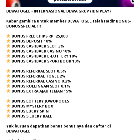
DEWATOGEL - INTERNASIONAL DEWA GRUP (IDN PLAY)
Kabar gembira untuk member DEWATOGEL telah Hadir
BONUS-
BONUS SPECIAL
!!!
BONUS FREE CHIPS RP. 25,000
BONUS DEPOSIT 10%
BONUS CASHBACK SLOT 3%
BONUS CASHBACK CASINO 10%
BONUS CASHBACK E-LOTTERY 10%
BONUS CASHBACK SPORTBOOK 10%
BONUS REFERRAL SLOT 0.5%
BONUS REFERRAL TOGEL 2%
BONUS REFERRAL CASINO 0.2%
BONUS ROLLINGAN SLOT 0.1%
BONUS EXTRA AJAK TEMAN 15%
BONUS LOTTERY JOWOPOOLS
BONUS MYSTERY BOX
BONUS LUCKY SPIN
BONUS 5 LUCKY BALL
Yuk buruan dapatkan bonus bonus nya dan daftar di
DEWATOGEL