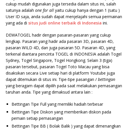
cukup mudah digunakan juga tersedia dalam situs ini, salah
satunya adalah
one for all
yaitu cukup hanya dengan 1 (satu )
User ID saja, anda sudah dapat menjelajahi semua permainan
yang ada di
situs judi
online terbaik di Indonesia
ini.
DEWATOGEL hadir dengan pasaran-pasaran yang cukup
lengkap. Pasaran yang hadir ada pasaran 3D, pasaran 4D,
pasaran WILD 4D, dan juga pasaran 5D. Pasaran 4D, yang
terkenal diantara pencinta TOGEL di INDONESIA adalah Togel
Sydney, Togel Singapore, Togel Hongkong. Selain 3 (tiga)
pasaran tersebut, pasaran Togel Toto Macau yang bisa
disaksikan secara Live setiap hari di platform Youtube juga
dapat ditemukan di situs ini. Tipe-tipe pasangan /
bettingan
yang beragam dapat dipilih pada saat melakukan pemasangan
taruhan anda. Tipe yang dimaksud antara lain :
Bettingan Tipe Full yang memiliki hadiah terbesar
Bettingan Tipe Diskon yang memberikan diskon pada
pemain setiap pemasangan
Bettingan Tipe BB ( Bolak Balik ) yang dapat dimenangkan