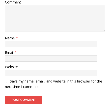
Comment
Name
*
Email
*
Website
Save my name, email, and website in this browser for the
next time I comment.