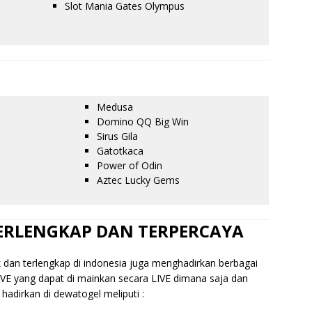
Slot Mania Gates Olympus
Medusa
Domino QQ Big Win
Sirus Gila
Gatotkaca
Power of Odin
Aztec Lucky Gems
TERLENGKAP DAN TERPERCAYA
k dan terlengkap di indonesia juga menghadirkan berbagai
VE yang dapat di mainkan secara LIVE dimana saja dan
hadirkan di dewatogel meliputi :