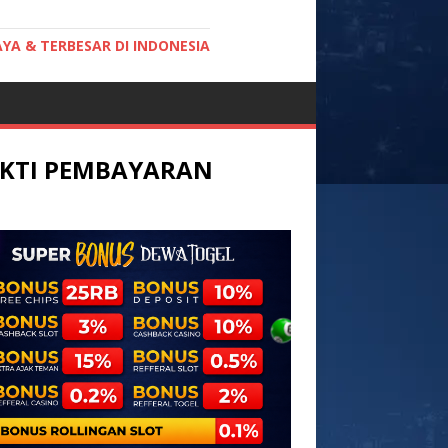
YA & TERBESAR DI INDONESIA
KTI PEMBAYARAN