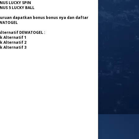
NUS LUCKY SPIN
NUS 5 LUCKY BALL
uruan dapatkan bonus bonus nya dan daftar
EWATOGEL
Alternatif
DEWATOGEL
:
k Alternatif 1
k Alternatif 2
k Alternatif 3