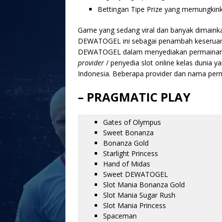
Bettingan Tipe Prize yang memungki
Game yang sedang viral dan banyak dimainkan
DEWATOGEL ini sebagai penambah keseruan a
DEWATOGEL dalam menyediakan permainan s
provider
/ penyedia slot online kelas dunia 
Indonesia. Beberapa provider dan nama per
– PRAGMATIC PLAY
Gates of Olympus
Sweet Bonanza
Bonanza Gold
Starlight Princess
Hand of Midas
Sweet DEWATOGEL
Slot Mania Bonanza Gold
Slot Mania Sugar Rush
Slot Mania Princess
Spaceman