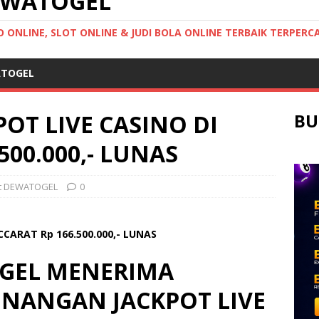
EWATOGEL
 ONLINE, SLOT ONLINE & JUDI BOLA ONLINE TERBAIK TERPERCA
ATOGEL
OT LIVE CASINO DI
BU
500.000,- LUNAS
ot DEWATOGEL
0
CARAT Rp 166.500.000,- LUNAS
GEL MENERIMA
NANGAN JACKPOT LIVE