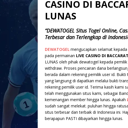
CASINO DI BACCARA
LUNAS
“DEWATOGEL Situs Togel Online, Casi
Terbesar dan Terlengkap di Indonesi
DEWATOGEL
mengucapkan selamat kepada u
pada permainan
LIVE CASINO DI BACCARAT
LUNAS oleh pihak dewatogel kepada pemilik u
withdraw. Proses pencairan dana berlangsu
berada dalam rekening pemilik user id. Bukti 
yang langsung di dapatkan melalui bukti tra
rekening pemilik user id. Terima kasih ka
telah menggunakan situs kami, sebagai Ba
kemenangan member hingga lunas. Apakah
sudah sangat melekat. puluhan hingga rat
situs terbesar dan terbaik di Indonesia ini
berapapun PASTI dibayarkan hingga lunas.