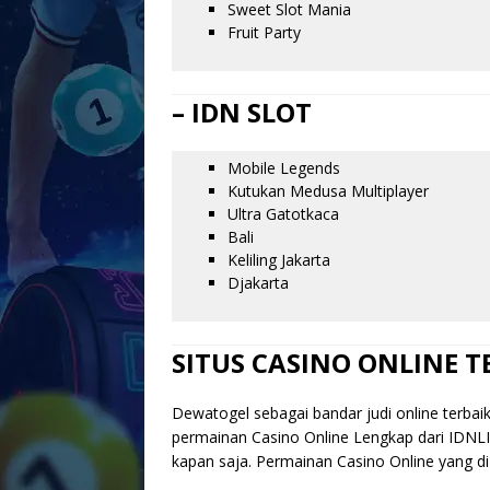
Sweet Slot Mania
Fruit Party
– IDN SLOT
Mobile Legends
Kutukan Medusa Multiplayer
Ultra Gatotkaca
Bali
Keliling Jakarta
Djakarta
SITUS CASINO ONLINE 
Dewatogel sebagai bandar judi online terbai
permainan Casino Online Lengkap dari IDNLI
kapan saja. Permainan Casino Online yang di 