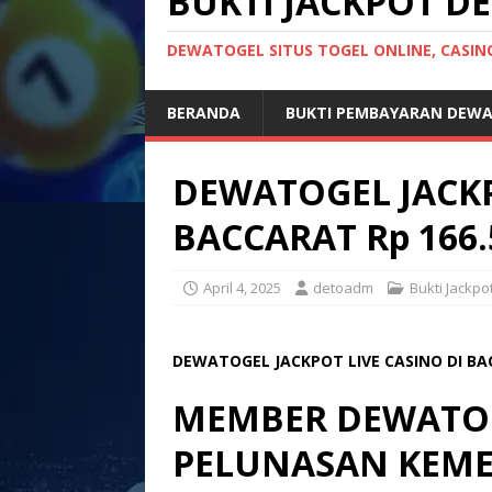
BUKTI JACKPOT D
DEWATOGEL SITUS TOGEL ONLINE, CASINO
BERANDA
BUKTI PEMBAYARAN DEW
DEWATOGEL JACKP
BACCARAT Rp 166.
April 4, 2025
detoadm
Bukti Jackp
DEWATOGEL JACKPOT LIVE CASINO DI BAC
MEMBER DEWATO
PELUNASAN KEME