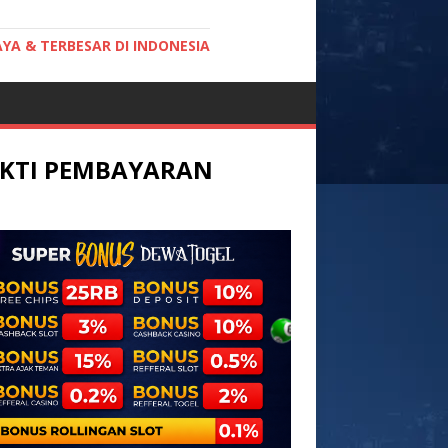
YA & TERBESAR DI INDONESIA
KTI PEMBAYARAN