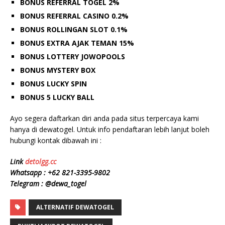
BONUS REFERRAL TOGEL 2%
BONUS REFERRAL CASINO 0.2%
BONUS ROLLINGAN SLOT 0.1%
BONUS EXTRA AJAK TEMAN 15%
BONUS LOTTERY JOWOPOOLS
BONUS MYSTERY BOX
BONUS LUCKY SPIN
BONUS 5 LUCKY BALL
Ayo segera daftarkan diri anda pada situs terpercaya kami
hanya di dewatogel. Untuk info pendaftaran lebih lanjut boleh
hubungi kontak dibawah ini :
Link
detolgg.cc
Whatsapp :
+62 8
21-3395-9802
Telegram : @dewa_togel
ALTERNATIF DEWATOGEL