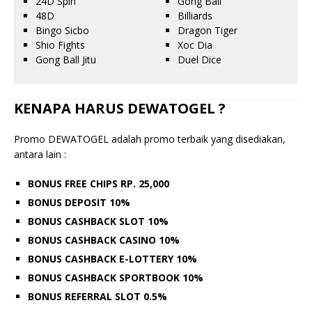
24D Spin
Gong Ball
48D
Billiards
Bingo Sicbo
Dragon Tiger
Shio Fights
Xoc Dia
Gong Ball Jitu
Duel Dice
KENAPA HARUS DEWATOGEL ?
Promo DEWATOGEL adalah promo terbaik yang disediakan,
antara lain :
BONUS FREE CHIPS RP. 25,000
BONUS DEPOSIT 10%
BONUS CASHBACK SLOT 10%
BONUS CASHBACK CASINO 10%
BONUS CASHBACK E-LOTTERY 10%
BONUS CASHBACK SPORTBOOK 10%
BONUS REFERRAL SLOT 0.5%