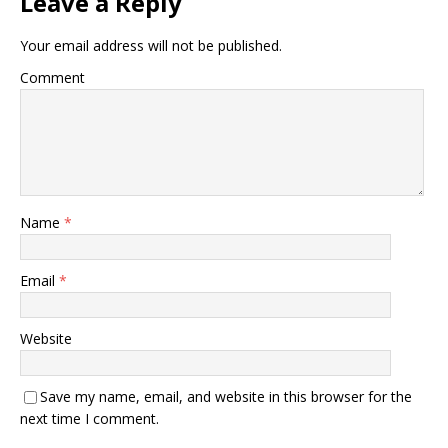
Leave a Reply
Your email address will not be published.
Comment
Name
*
Email
*
Website
Save my name, email, and website in this browser for the
next time I comment.