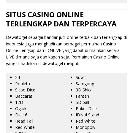
SITUS CASINO ONLINE
TERLENGKAP DAN TERPERCAYA
Dewatogel sebagai bandar judi online terbaik dan terlengkap di
indonesia juga menghadirkan berbagai permainan Casino
Online Lengkap dari IDNLIVE yang dapat di mainkan secara
LIVE dimana saja dan kapan saja. Permainan Casino Online
yang di hadirkan di dewatogel meliputi :
24
Suwit
Roulette
Samgong
Sicbo Dice
3D Shio
Baccarat
Fantan
12D
5D ball
Oglok
Poker Dice
Dice 6
IDN 4 Stand
Head Tail
Red White
Red White
Monopoly