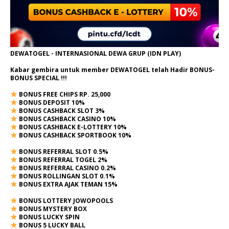
DEWATOGEL - INTERNASIONAL DEWA GRUP (IDN PLAY)
Kabar gembira untuk member DEWATOGEL telah Hadir
BONUS-
BONUS SPECIAL
!!!
BONUS FREE CHIPS RP. 25,000
BONUS DEPOSIT 10%
BONUS CASHBACK SLOT 3%
BONUS CASHBACK CASINO 10%
BONUS CASHBACK E-LOTTERY 10%
BONUS CASHBACK SPORTBOOK 10%
BONUS REFERRAL SLOT 0.5%
BONUS REFERRAL TOGEL 2%
BONUS REFERRAL CASINO 0.2%
BONUS ROLLINGAN SLOT 0.1%
BONUS EXTRA AJAK TEMAN 15%
BONUS LOTTERY JOWOPOOLS
BONUS MYSTERY BOX
BONUS LUCKY SPIN
BONUS 5 LUCKY BALL