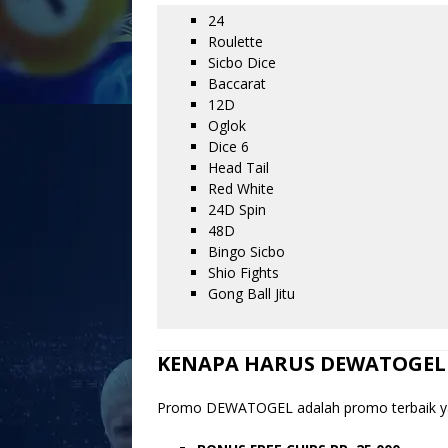
24
Roulette
Sicbo Dice
Baccarat
12D
Oglok
Dice 6
Head Tail
Red White
24D Spin
48D
Bingo Sicbo
Shio Fights
Gong Ball Jitu
KENAPA HARUS DEWATOGEL
Promo DEWATOGEL adalah promo terbaik yang