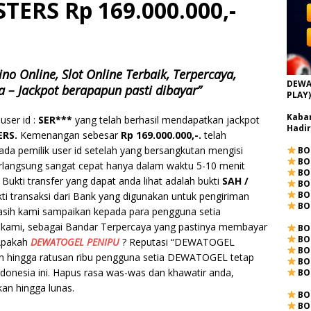
ERS Rp 169.000.000,-
no Online, Slot Online Terbaik, Terpercaya,
DEWA
a – Jackpot berapapun pasti dibayar”
PLAY)
Kaba
ser id :
SER***
yang telah berhasil mendapatkan jackpot
Hadi
RS.
Kemenangan sebesar
Rp 169.000.000,-.
telah
da pemilik user id setelah yang bersangkutan mengisi
BON
BO
erlangsung sangat cepat hanya dalam waktu 5-10 menit
BO
 Bukti transfer yang dapat anda lihat adalah bukti
SAH /
BO
BO
ti transaksi dari Bank yang digunakan untuk pengiriman
BO
kasih kami sampaikan kepada para pengguna setia
ami, sebagai Bandar Terpercaya yang pastinya membayar
BO
BO
Apakah
DEWATOGEL PENIPU
? Reputasi “DEWATOGEL
BO
n hingga ratusan ribu pengguna setia DEWATOGEL tetap
BO
ndonesia ini. Hapus rasa was-was dan khawatir anda,
BO
an hingga lunas.
BO
BO