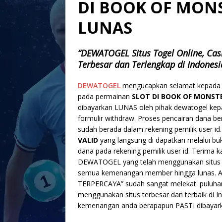
DI BOOK OF MONST
LUNAS
“DEWATOGEL Situs Togel Online, Casi
Terbesar dan Terlengkap di Indonesi
DEWATOGEL
mengucapkan selamat kepada u
pada permainan
SLOT DI BOOK OF MONSTE
dibayarkan LUNAS oleh pihak dewatogel kepa
formulir withdraw. Proses pencairan dana b
sudah berada dalam rekening pemilik user id.
VALID
yang langsung di dapatkan melalui buk
dana pada rekening pemilik user id. Terima 
DEWATOGEL yang telah menggunakan situs k
semua kemenangan member hingga lunas. 
TERPERCAYA” sudah sangat melekat. puluha
menggunakan situs terbesar dan terbaik di I
kemenangan anda berapapun PASTI dibayark