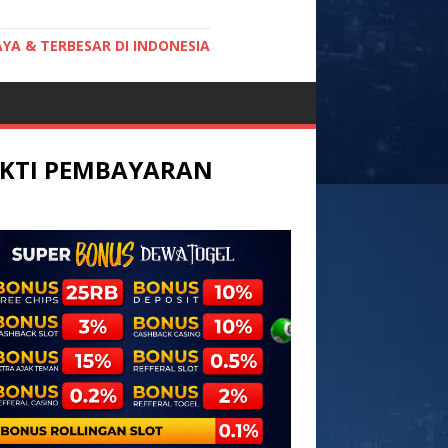
YA & TERBESAR DI INDONESIA
KTI PEMBAYARAN