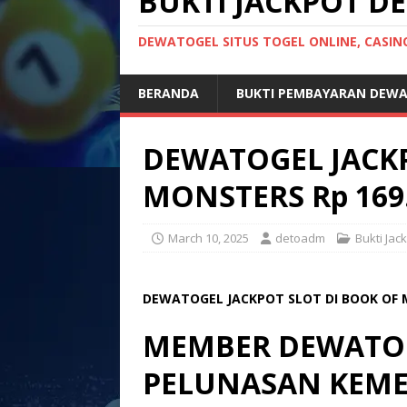
BUKTI JACKPOT D
DEWATOGEL SITUS TOGEL ONLINE, CASINO
BERANDA
BUKTI PEMBAYARAN DEW
DEWATOGEL JACKP
MONSTERS Rp 169.
March 10, 2025
detoadm
Bukti Ja
DEWATOGEL JACKPOT SLOT DI BOOK OF M
MEMBER DEWATO
PELUNASAN KEME