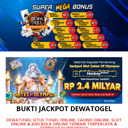
BUKTI JACKPOT DEWATOGEL
DEWATOGEL SITUS TOGEL ONLINE, CASINO ONLINE, SLOT
ONLINE & JUDI BOLA ONLINE TERBAIK TERPERCAYA &
TERBESAR DI INDONESIA