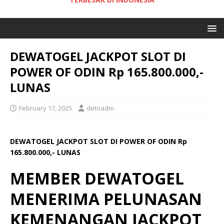
DEWATOGEL JACKPOT SLOT DI
POWER OF ODIN Rp 165.800.000,-
LUNAS
February 17, 2025
detoadm
DEWATOGEL JACKPOT SLOT DI POWER OF ODIN Rp
165.800.000,- LUNAS
MEMBER DEWATOGEL
MENERIMA PELUNASAN
KEMENANGAN JACKPOT