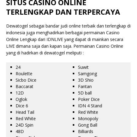
SITUS CASINO ONLINE
TERLENGKAP DAN TERPERCAYA
Dewatogel sebagai bandar judi online terbaik dan terlengkap di
indonesia juga menghadirkan berbagai permainan Casino
Online Lengkap dari IDNLIVE yang dapat di mainkan secara
LIVE dimana saja dan kapan saja. Permainan Casino Online
yang di hadirkan di dewatogel meliputi :
24
Suwit
Roulette
Samgong
Sicbo Dice
3D Shio
Baccarat
Fantan
12D
5D ball
Oglok
Poker Dice
Dice 6
IDN 4 Stand
Head Tail
Red White
Red White
Monopoly
24D Spin
Gong Ball
48D
Billiards