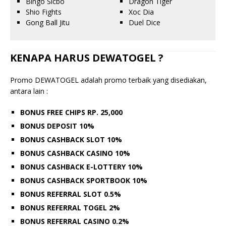
Bingo Sicbo
Dragon Tiger
Shio Fights
Xoc Dia
Gong Ball Jitu
Duel Dice
KENAPA HARUS DEWATOGEL ?
Promo DEWATOGEL adalah promo terbaik yang disediakan,
antara lain :
BONUS FREE CHIPS RP. 25,000
BONUS DEPOSIT 10%
BONUS CASHBACK SLOT 10%
BONUS CASHBACK CASINO 10%
BONUS CASHBACK E-LOTTERY 10%
BONUS CASHBACK SPORTBOOK 10%
BONUS REFERRAL SLOT 0.5%
BONUS REFERRAL TOGEL 2%
BONUS REFERRAL CASINO 0.2%