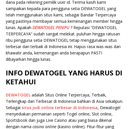
dana pada rekening pemilik user id. Terima kasih kami
sampaikan kepada para pengguna setia DEWATOGEL yang
telah menggunakan situs kami, sebagai Bandar Terpercaya
yang pastinya membayar semua kemenangan member hingga
lunas. Apakah
DEWATOGEL PENIPU
? Reputasi “DEWATOGEL
TERPERCAYA” sudah sangat melekat. puluhan hingga ratusan
ribu pengguna setia DEWATOGEL tetap menggunakan situs
terbesar dan terbaik di Indonesia ini. Hapus rasa was-was dan
khawatir anda, kemenangan anda berapapun PASTI
dibayarkan hingga lunas.
INFO DEWATOGEL YANG HARUS DI
KETAHUI
DEWATOGEL
adalah Situs Online Terpercaya, Terbaik,
Terlengkap dan Terbesar di Indonesia bahkan di Asia sekalipun.
Sebagai
situs jud
i
online terbesar di Indonesia
, Dewatogel
menyediakan permainan seperti Togel online, Slot online,
Sportsbook dan juga Live Casino atau yang biasa dikenal
dengan nama
casino online
(kasino online). Fitur-fitur yang