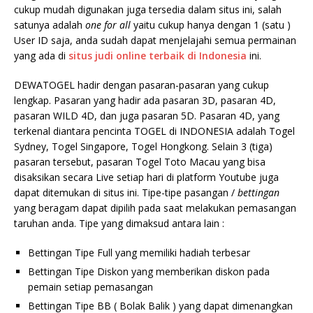
cukup mudah digunakan juga tersedia dalam situs ini, salah
satunya adalah
one for all
yaitu cukup hanya dengan 1 (satu )
User ID saja, anda sudah dapat menjelajahi semua permainan
yang ada di
situs judi online terbaik di Indonesia
ini.
DEWATOGEL hadir dengan pasaran-pasaran yang cukup
lengkap. Pasaran yang hadir ada pasaran 3D, pasaran 4D,
pasaran WILD 4D, dan juga pasaran 5D. Pasaran 4D, yang
terkenal diantara pencinta TOGEL di INDONESIA adalah Togel
Sydney, Togel Singapore, Togel Hongkong. Selain 3 (tiga)
pasaran tersebut, pasaran Togel Toto Macau yang bisa
disaksikan secara Live setiap hari di platform Youtube juga
dapat ditemukan di situs ini. Tipe-tipe pasangan /
bettingan
yang beragam dapat dipilih pada saat melakukan pemasangan
taruhan anda. Tipe yang dimaksud antara lain :
Bettingan Tipe Full yang memiliki hadiah terbesar
Bettingan Tipe Diskon yang memberikan diskon pada
pemain setiap pemasangan
Bettingan Tipe BB ( Bolak Balik ) yang dapat dimenangkan