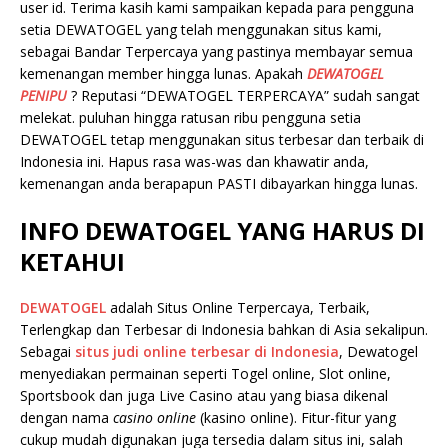
user id. Terima kasih kami sampaikan kepada para pengguna
setia DEWATOGEL yang telah menggunakan situs kami,
sebagai Bandar Terpercaya yang pastinya membayar semua
kemenangan member hingga lunas. Apakah
DEWATOGEL
PENIPU
? Reputasi “DEWATOGEL TERPERCAYA” sudah sangat
melekat. puluhan hingga ratusan ribu pengguna setia
DEWATOGEL tetap menggunakan situs terbesar dan terbaik di
Indonesia ini. Hapus rasa was-was dan khawatir anda,
kemenangan anda berapapun PASTI dibayarkan hingga lunas.
INFO DEWATOGEL YANG HARUS DI
KETAHUI
DEWATOGEL
adalah Situs Online Terpercaya, Terbaik,
Terlengkap dan Terbesar di Indonesia bahkan di Asia sekalipun.
Sebagai
situs jud
i
online terbesar di Indonesia
, Dewatogel
menyediakan permainan seperti Togel online, Slot online,
Sportsbook dan juga Live Casino atau yang biasa dikenal
dengan nama
casino online
(kasino online). Fitur-fitur yang
cukup mudah digunakan juga tersedia dalam situs ini, salah