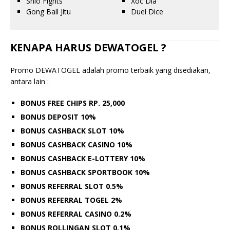
Shio Fights
Xoc Dia
Gong Ball Jitu
Duel Dice
KENAPA HARUS DEWATOGEL ?
Promo DEWATOGEL adalah promo terbaik yang disediakan,
antara lain :
BONUS FREE CHIPS RP. 25,000
BONUS DEPOSIT 10%
BONUS CASHBACK SLOT 10%
BONUS CASHBACK CASINO 10%
BONUS CASHBACK E-LOTTERY 10%
BONUS CASHBACK SPORTBOOK 10%
BONUS REFERRAL SLOT 0.5%
BONUS REFERRAL TOGEL 2%
BONUS REFERRAL CASINO 0.2%
BONUS ROLLINGAN SLOT 0.1%