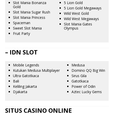
Slot Mania Bonanza
5 Lion Gold
Gold
5 Lion Gold Megaways
Slot Mania Sugar Rush
Wild West Gold
Slot Mania Princess
Wild West Megaways
Spaceman
Slot Mania Gates
Sweet Slot Mania
Olympus
Fruit Party
– IDN SLOT
Mobile Legends
Medusa
Kutukan Medusa Multiplayer
Domino QQ Big Win
Ultra Gatotkaca
Sirus Gila
Bali
Gatotkaca
Keliling Jakarta
Power of Odin
Djakarta
Aztec Lucky Gems
SITUS CASINO ONLINE