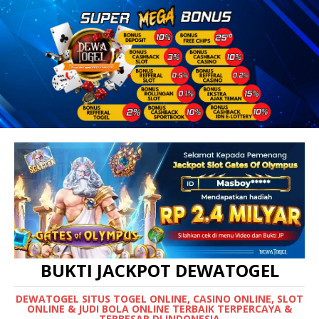
BUKTI JACKPOT DEWATOGEL
DEWATOGEL SITUS TOGEL ONLINE, CASINO ONLINE, SLOT
ONLINE & JUDI BOLA ONLINE TERBAIK TERPERCAYA &
TERBESAR DI INDONESIA