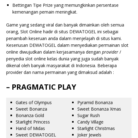
Bettingan Tipe Prize yang memungkinkan persentase
kemenangan pemain meningkat.
Game yang sedang viral dan banyak dimainkan oleh semua
orang, Slot Online hadir di situs DEWATOGEL ini sebagai
penambah keseruan anda dalam menjelajah di situs kami.
Keseriusan DEWATOGEL dalam menyediakan permainan slot
online diwujudkan dalam kerjasamanya dengan
provider
/
penyedia slot online kelas dunia yang juga sudah banyak
dikenal oleh banyak masyarakat di Indonesia. Beberapa
provider dan nama permainan yang dimaksud adalah :
– PRAGMATIC PLAY
Gates of Olympus
Pyramid Bonanza
Sweet Bonanza
Sweet Bonanza Xmas
Bonanza Gold
Sugar Rush
Starlight Princess
Candy Village
Hand of Midas
Starlight Christmas
Sweet DEWATOGEL
Joker Jewels