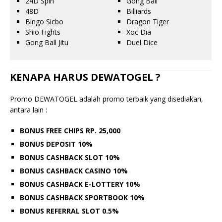
24D Spin
Gong Ball
48D
Billiards
Bingo Sicbo
Dragon Tiger
Shio Fights
Xoc Dia
Gong Ball Jitu
Duel Dice
KENAPA HARUS DEWATOGEL ?
Promo DEWATOGEL adalah promo terbaik yang disediakan,
antara lain :
BONUS FREE CHIPS RP. 25,000
BONUS DEPOSIT 10%
BONUS CASHBACK SLOT 10%
BONUS CASHBACK CASINO 10%
BONUS CASHBACK E-LOTTERY 10%
BONUS CASHBACK SPORTBOOK 10%
BONUS REFERRAL SLOT 0.5%