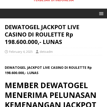
DEWATOGEL JACKPOT LIVE
CASINO DI ROULETTE Rp
198.600.000,- LUNAS
February 4, 2025
detoadm
DEWATOGEL JACKPOT LIVE CASINO DI ROULETTE Rp
198.600.000,- LUNAS
MEMBER DEWATOGEL
MENERIMA PELUNASAN
KEMENANGAN JACKPOT