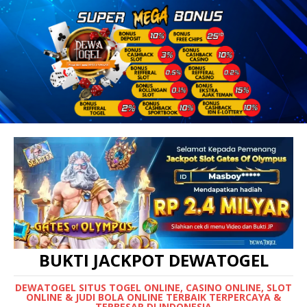
BUKTI JACKPOT DEWATOGEL
DEWATOGEL SITUS TOGEL ONLINE, CASINO ONLINE, SLOT
ONLINE & JUDI BOLA ONLINE TERBAIK TERPERCAYA &
TERBESAR DI INDONESIA