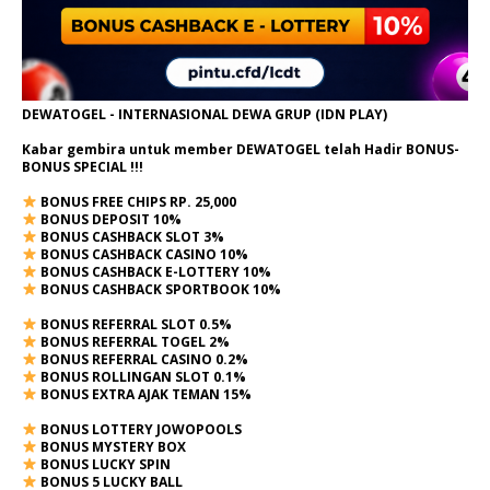
DEWATOGEL - INTERNASIONAL DEWA GRUP (IDN PLAY)
Kabar gembira untuk member DEWATOGEL telah Hadir
BONUS-
BONUS SPECIAL
!!!
BONUS FREE CHIPS RP. 25,000
BONUS DEPOSIT 10%
BONUS CASHBACK SLOT 3%
BONUS CASHBACK CASINO 10%
BONUS CASHBACK E-LOTTERY 10%
BONUS CASHBACK SPORTBOOK 10%
BONUS REFERRAL SLOT 0.5%
BONUS REFERRAL TOGEL 2%
BONUS REFERRAL CASINO 0.2%
BONUS ROLLINGAN SLOT 0.1%
BONUS EXTRA AJAK TEMAN 15%
BONUS LOTTERY JOWOPOOLS
BONUS MYSTERY BOX
BONUS LUCKY SPIN
BONUS 5 LUCKY BALL