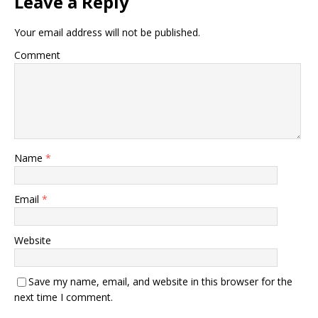
Leave a Reply
Your email address will not be published.
Comment
Name
*
Email
*
Website
Save my name, email, and website in this browser for the
next time I comment.