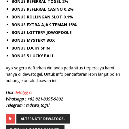
BONUS REFERRAL TOGEL 2%
BONUS REFERRAL CASINO 0.2%
BONUS ROLLINGAN SLOT 0.1%
BONUS EXTRA AJAK TEMAN 15%
BONUS LOTTERY JOWOPOOLS
BONUS MYSTERY BOX
BONUS LUCKY SPIN
BONUS 5 LUCKY BALL
Ayo segera daftarkan diri anda pada situs terpercaya kami
hanya di dewatogel. Untuk info pendaftaran lebih lanjut boleh
hubungi kontak dibawah ini :
Link
detolgg.cc
Whatsapp :
+62 8
21-3395-9802
Telegram : @dewa_togel
ALTERNATIF DEWATOGEL