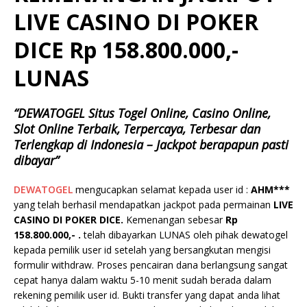
LIVE CASINO DI POKER
DICE Rp 158.800.000,-
LUNAS
“DEWATOGEL Situs Togel Online, Casino Online,
Slot Online Terbaik, Terpercaya, Terbesar dan
Terlengkap di Indonesia – Jackpot berapapun pasti
dibayar”
DEWATOGEL
mengucapkan selamat kepada user id :
AHM***
yang telah berhasil mendapatkan jackpot pada permainan
LIVE
CASINO DI POKER DICE.
Kemenangan sebesar
Rp
158.800.000,- .
telah dibayarkan LUNAS oleh pihak dewatogel
kepada pemilik user id setelah yang bersangkutan mengisi
formulir withdraw. Proses pencairan dana berlangsung sangat
cepat hanya dalam waktu 5-10 menit sudah berada dalam
rekening pemilik user id. Bukti transfer yang dapat anda lihat