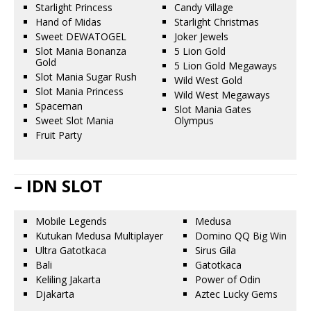
Starlight Princess
Candy Village
Hand of Midas
Starlight Christmas
Sweet DEWATOGEL
Joker Jewels
Slot Mania Bonanza
5 Lion Gold
Gold
5 Lion Gold Megaways
Slot Mania Sugar Rush
Wild West Gold
Slot Mania Princess
Wild West Megaways
Spaceman
Slot Mania Gates
Sweet Slot Mania
Olympus
Fruit Party
– IDN SLOT
Mobile Legends
Medusa
Kutukan Medusa Multiplayer
Domino QQ Big Win
Ultra Gatotkaca
Sirus Gila
Bali
Gatotkaca
Keliling Jakarta
Power of Odin
Djakarta
Aztec Lucky Gems