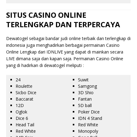
SITUS CASINO ONLINE
TERLENGKAP DAN TERPERCAYA
Dewatogel sebagai bandar judi online terbaik dan terlengkap di
indonesia juga menghadirkan berbagai permainan Casino
Online Lengkap dari IDNLIVE yang dapat di mainkan secara
LIVE dimana saja dan kapan saja. Permainan Casino Online
yang di hadirkan di dewatogel meliputi :
24
Suwit
Roulette
Samgong
Sicbo Dice
3D Shio
Baccarat
Fantan
12D
5D ball
Oglok
Poker Dice
Dice 6
IDN 4 Stand
Head Tail
Red White
Red White
Monopoly