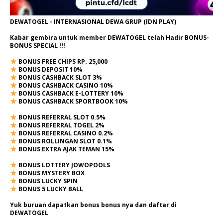
DEWATOGEL - INTERNASIONAL DEWA GRUP (IDN PLAY)
Kabar gembira untuk member DEWATOGEL telah Hadir
BONUS-
BONUS SPECIAL
!!!
BONUS FREE CHIPS RP. 25,000
BONUS DEPOSIT 10%
BONUS CASHBACK SLOT 3%
BONUS CASHBACK CASINO 10%
BONUS CASHBACK E-LOTTERY 10%
BONUS CASHBACK SPORTBOOK 10%
BONUS REFERRAL SLOT 0.5%
BONUS REFERRAL TOGEL 2%
BONUS REFERRAL CASINO 0.2%
BONUS ROLLINGAN SLOT 0.1%
BONUS EXTRA AJAK TEMAN 15%
BONUS LOTTERY JOWOPOOLS
BONUS MYSTERY BOX
BONUS LUCKY SPIN
BONUS 5 LUCKY BALL
Yuk buruan dapatkan bonus bonus nya dan daftar di
DEWATOGEL