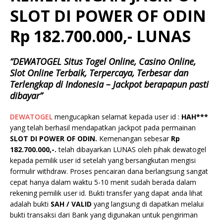
SLOT DI POWER OF ODIN
Rp 182.700.000,- LUNAS
“DEWATOGEL Situs Togel Online, Casino Online,
Slot Online Terbaik, Terpercaya, Terbesar dan
Terlengkap di Indonesia – Jackpot berapapun pasti
dibayar”
DEWATOGEL
mengucapkan selamat kepada user id :
HAH***
yang telah berhasil mendapatkan jackpot pada permainan
SLOT DI POWER OF ODIN.
Kemenangan sebesar
Rp
182.700.000,-.
telah dibayarkan LUNAS oleh pihak dewatogel
kepada pemilik user id setelah yang bersangkutan mengisi
formulir withdraw. Proses pencairan dana berlangsung sangat
cepat hanya dalam waktu 5-10 menit sudah berada dalam
rekening pemilik user id. Bukti transfer yang dapat anda lihat
adalah bukti
SAH / VALID
yang langsung di dapatkan melalui
bukti transaksi dari Bank yang digunakan untuk pengiriman