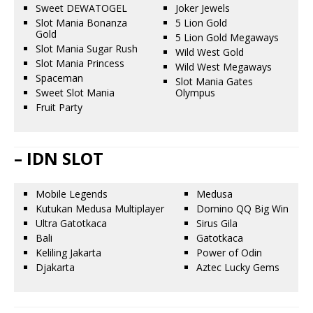
Sweet DEWATOGEL
Joker Jewels
Slot Mania Bonanza
5 Lion Gold
Gold
5 Lion Gold Megaways
Slot Mania Sugar Rush
Wild West Gold
Slot Mania Princess
Wild West Megaways
Spaceman
Slot Mania Gates
Sweet Slot Mania
Olympus
Fruit Party
– IDN SLOT
Mobile Legends
Medusa
Kutukan Medusa Multiplayer
Domino QQ Big Win
Ultra Gatotkaca
Sirus Gila
Bali
Gatotkaca
Keliling Jakarta
Power of Odin
Djakarta
Aztec Lucky Gems