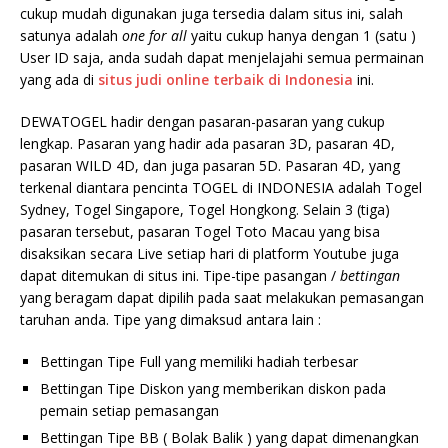
cukup mudah digunakan juga tersedia dalam situs ini, salah
satunya adalah
one for all
yaitu cukup hanya dengan 1 (satu )
User ID saja, anda sudah dapat menjelajahi semua permainan
yang ada di
situs judi online terbaik di Indonesia
ini.
DEWATOGEL hadir dengan pasaran-pasaran yang cukup
lengkap. Pasaran yang hadir ada pasaran 3D, pasaran 4D,
pasaran WILD 4D, dan juga pasaran 5D. Pasaran 4D, yang
terkenal diantara pencinta TOGEL di INDONESIA adalah Togel
Sydney, Togel Singapore, Togel Hongkong. Selain 3 (tiga)
pasaran tersebut, pasaran Togel Toto Macau yang bisa
disaksikan secara Live setiap hari di platform Youtube juga
dapat ditemukan di situs ini. Tipe-tipe pasangan /
bettingan
yang beragam dapat dipilih pada saat melakukan pemasangan
taruhan anda. Tipe yang dimaksud antara lain :
Bettingan Tipe Full yang memiliki hadiah terbesar
Bettingan Tipe Diskon yang memberikan diskon pada
pemain setiap pemasangan
Bettingan Tipe BB ( Bolak Balik ) yang dapat dimenangkan