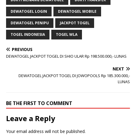
DEWATOGEL LOGIN
DEWATOGEL MOBILE
DEWATOGEL PENIPU
JACKPOT TOGEL
TOGEL INDONESIA
TOGEL WLA
PREVIOUS
DEWATOGEL JACKPOT TOGEL DI SHIO ULAR Rp 198.500.000,- LUNAS
NEXT
DEWATOGEL JACKPOT TOGEL DI JOWOPOOLS Rp 185.300.000,-
LUNAS
BE THE FIRST TO COMMENT
Leave a Reply
Your email address will not be published.