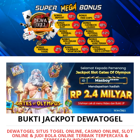
BUKTI JACKPOT DEWATOGEL
DEWATOGEL SITUS TOGEL ONLINE, CASINO ONLINE, SLOT
ONLINE & JUDI BOLA ONLINE TERBAIK TERPERCAYA &
TERBESAR DI INDONESIA