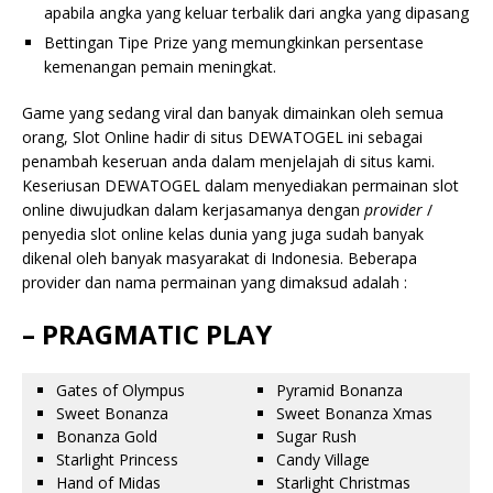
apabila angka yang keluar terbalik dari angka yang dipasang
Bettingan Tipe Prize yang memungkinkan persentase
kemenangan pemain meningkat.
Game yang sedang viral dan banyak dimainkan oleh semua
orang, Slot Online hadir di situs DEWATOGEL ini sebagai
penambah keseruan anda dalam menjelajah di situs kami.
Keseriusan DEWATOGEL dalam menyediakan permainan slot
online diwujudkan dalam kerjasamanya dengan
provider
/
penyedia slot online kelas dunia yang juga sudah banyak
dikenal oleh banyak masyarakat di Indonesia. Beberapa
provider dan nama permainan yang dimaksud adalah :
– PRAGMATIC PLAY
Gates of Olympus
Pyramid Bonanza
Sweet Bonanza
Sweet Bonanza Xmas
Bonanza Gold
Sugar Rush
Starlight Princess
Candy Village
Hand of Midas
Starlight Christmas