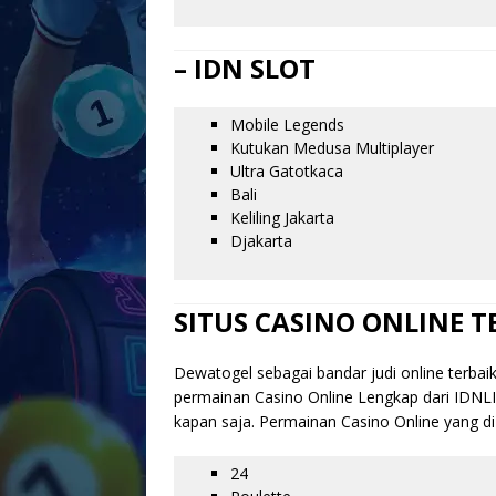
– IDN SLOT
Mobile Legends
Kutukan Medusa Multiplayer
Ultra Gatotkaca
Bali
Keliling Jakarta
Djakarta
SITUS CASINO ONLINE 
Dewatogel sebagai bandar judi online terbai
permainan Casino Online Lengkap dari IDNLI
kapan saja. Permainan Casino Online yang di 
24