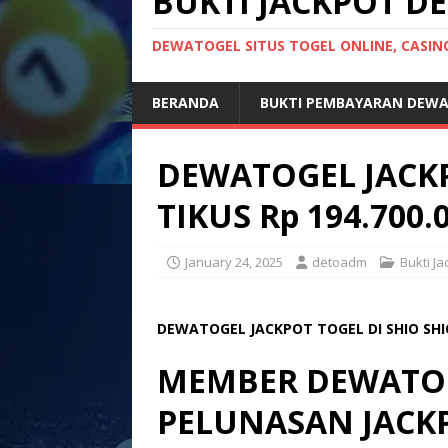
BUKTI JACKPOT D
DEWATOGEL SITUS TOGEL ONLINE, CASINO
BERANDA
BUKTI PEMBAYARAN DEW
DEWATOGEL JACKP
TIKUS Rp 194.700.
January 24, 2025
detoadm
Bukti J
DEWATOGEL JACKPOT TOGEL DI SHIO SHIO 
MEMBER DEWATO
PELUNASAN JACKP