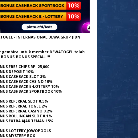
TOGEL - INTERNASIONAL DEWA GRUP (IDN
r gembira untuk member DEWATOGEL telah
r
BONUS-BONUS SPECIAL
!!!
US FREE CHIPS RP. 25,000
NUS DEPOSIT 10%
NUS CASHBACK SLOT 3%
NUS CASHBACK CASINO 10%
NUS CASHBACK E-LOTTERY 10%
NUS CASHBACK SPORTBOOK 10%
NUS REFERRAL SLOT 0.5%
NUS REFERRAL TOGEL 2%
NUS REFERRAL CASINO 0.2%
NUS ROLLINGAN SLOT 0.1%
NUS EXTRA AJAK TEMAN 15%
NUS LOTTERY JOWOPOOLS
NUS MYSTERY BOX