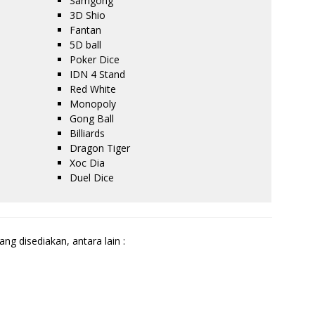
Samgong
3D Shio
Fantan
5D ball
Poker Dice
IDN 4 Stand
Red White
Monopoly
Gong Ball
Billiards
Dragon Tiger
Xoc Dia
Duel Dice
 disediakan, antara lain :