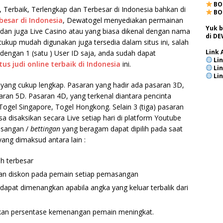
BO
, Terbaik, Terlengkap dan Terbesar di Indonesia bahkan di
BO
rbesar di Indonesia
, Dewatogel menyediakan permainan
Yuk b
k dan juga Live Casino atau yang biasa dikenal dengan nama
di D
g cukup mudah digunakan juga tersedia dalam situs ini, salah
Link 
dengan 1 (satu ) User ID saja, anda sudah dapat
Lin
itus judi
online terbaik di Indonesia
ini.
Lin
Lin
ang cukup lengkap. Pasaran yang hadir ada pasaran 3D,
ran 5D. Pasaran 4D, yang terkenal diantara pencinta
gel Singapore, Togel Hongkong. Selain 3 (tiga) pasaran
a disaksikan secara Live setiap hari di platform Youtube
pasangan /
bettingan
yang beragam dapat dipilih pada saat
ng dimaksud antara lain :
ah terbesar
an diskon pada pemain setiap pemasangan
 dapat dimenangkan apabila angka yang keluar terbalik dari
nkan persentase kemenangan pemain meningkat.