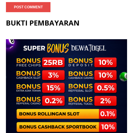
BUKTI PEMBAYARAN