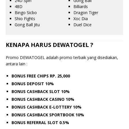
24D Spin
Gong Ball
48D
Billiards
Bingo Sicbo
Dragon Tiger
Shio Fights
Xoc Dia
Gong Ball Jitu
Duel Dice
KENAPA HARUS DEWATOGEL ?
Promo DEWATOGEL adalah promo terbaik yang disediakan,
antara lain :
BONUS FREE CHIPS RP. 25,000
BONUS DEPOSIT 10%
BONUS CASHBACK SLOT 10%
BONUS CASHBACK CASINO 10%
BONUS CASHBACK E-LOTTERY 10%
BONUS CASHBACK SPORTBOOK 10%
BONUS REFERRAL SLOT 0.5%