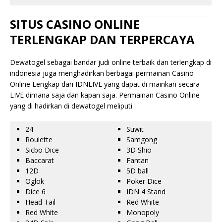
SITUS CASINO ONLINE
TERLENGKAP DAN TERPERCAYA
Dewatogel sebagai bandar judi online terbaik dan terlengkap di
indonesia juga menghadirkan berbagai permainan Casino
Online Lengkap dari IDNLIVE yang dapat di mainkan secara
LIVE dimana saja dan kapan saja. Permainan Casino Online
yang di hadirkan di dewatogel meliputi :
24
Suwit
Roulette
Samgong
Sicbo Dice
3D Shio
Baccarat
Fantan
12D
5D ball
Oglok
Poker Dice
Dice 6
IDN 4 Stand
Head Tail
Red White
Red White
Monopoly