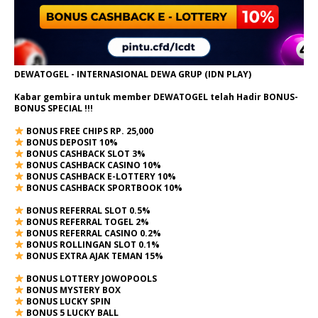
DEWATOGEL - INTERNASIONAL DEWA GRUP (IDN PLAY)
Kabar gembira untuk member DEWATOGEL telah Hadir
BONUS-
BONUS SPECIAL
!!!
BONUS FREE CHIPS RP. 25,000
BONUS DEPOSIT 10%
BONUS CASHBACK SLOT 3%
BONUS CASHBACK CASINO 10%
BONUS CASHBACK E-LOTTERY 10%
BONUS CASHBACK SPORTBOOK 10%
BONUS REFERRAL SLOT 0.5%
BONUS REFERRAL TOGEL 2%
BONUS REFERRAL CASINO 0.2%
BONUS ROLLINGAN SLOT 0.1%
BONUS EXTRA AJAK TEMAN 15%
BONUS LOTTERY JOWOPOOLS
BONUS MYSTERY BOX
BONUS LUCKY SPIN
BONUS 5 LUCKY BALL