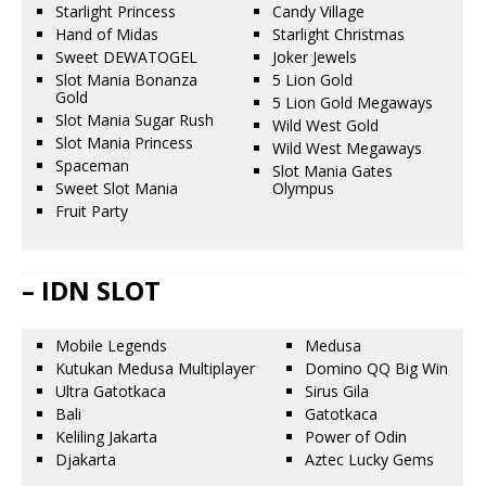
Starlight Princess
Candy Village
Hand of Midas
Starlight Christmas
Sweet DEWATOGEL
Joker Jewels
Slot Mania Bonanza
5 Lion Gold
Gold
5 Lion Gold Megaways
Slot Mania Sugar Rush
Wild West Gold
Slot Mania Princess
Wild West Megaways
Spaceman
Slot Mania Gates
Sweet Slot Mania
Olympus
Fruit Party
– IDN SLOT
Mobile Legends
Medusa
Kutukan Medusa Multiplayer
Domino QQ Big Win
Ultra Gatotkaca
Sirus Gila
Bali
Gatotkaca
Keliling Jakarta
Power of Odin
Djakarta
Aztec Lucky Gems