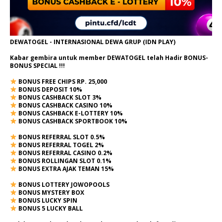
DEWATOGEL - INTERNASIONAL DEWA GRUP (IDN PLAY)
Kabar gembira untuk member DEWATOGEL telah Hadir
BONUS-
BONUS SPECIAL
!!!
BONUS FREE CHIPS RP. 25,000
BONUS DEPOSIT 10%
BONUS CASHBACK SLOT 3%
BONUS CASHBACK CASINO 10%
BONUS CASHBACK E-LOTTERY 10%
BONUS CASHBACK SPORTBOOK 10%
BONUS REFERRAL SLOT 0.5%
BONUS REFERRAL TOGEL 2%
BONUS REFERRAL CASINO 0.2%
BONUS ROLLINGAN SLOT 0.1%
BONUS EXTRA AJAK TEMAN 15%
BONUS LOTTERY JOWOPOOLS
BONUS MYSTERY BOX
BONUS LUCKY SPIN
BONUS 5 LUCKY BALL