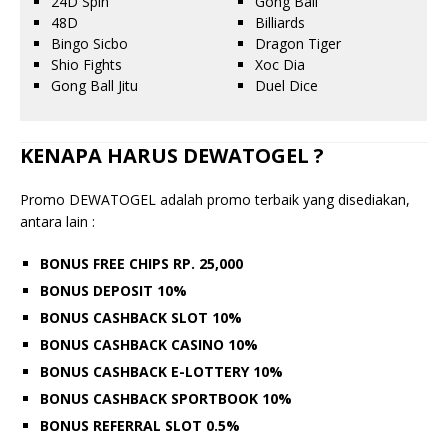
24D Spin
Gong Ball
48D
Billiards
Bingo Sicbo
Dragon Tiger
Shio Fights
Xoc Dia
Gong Ball Jitu
Duel Dice
KENAPA HARUS DEWATOGEL ?
Promo DEWATOGEL adalah promo terbaik yang disediakan,
antara lain :
BONUS FREE CHIPS RP. 25,000
BONUS DEPOSIT 10%
BONUS CASHBACK SLOT 10%
BONUS CASHBACK CASINO 10%
BONUS CASHBACK E-LOTTERY 10%
BONUS CASHBACK SPORTBOOK 10%
BONUS REFERRAL SLOT 0.5%