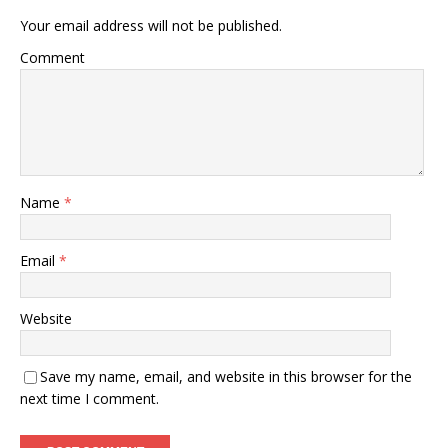
Your email address will not be published.
Comment
Name
*
Email
*
Website
Save my name, email, and website in this browser for the
next time I comment.