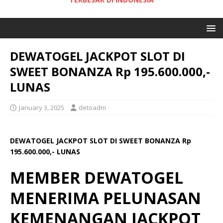
DEWATOGEL JACKPOT SLOT DI
SWEET BONANZA Rp 195.600.000,-
LUNAS
January 3, 2025
detoadm
DEWATOGEL JACKPOT SLOT DI SWEET BONANZA Rp
195.600.000,- LUNAS
MEMBER DEWATOGEL
MENERIMA PELUNASAN
KEMENANGAN JACKPOT