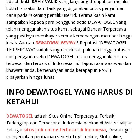
adalah bukti
SAH / VALID
yang langsung di dapatkan melalui
bukti transaksi dari Bank yang digunakan untuk pengiriman
dana pada rekening pemilik user id. Terima kasih kami
sampaikan kepada para pengguna setia DEWATOGEL yang
telah menggunakan situs kami, sebagai Bandar Terpercaya
yang pastinya membayar semua kemenangan member hingga
lunas. Apakah
DEWATOGEL PENIPU
? Reputasi “DEWATOGEL
TERPERCAYA” sudah sangat melekat. puluhan hingga ratusan
ribu pengguna setia DEWATOGEL tetap menggunakan situs
terbesar dan terbaik di Indonesia ini. Hapus rasa was-was dan
khawatir anda, kemenangan anda berapapun PASTI
dibayarkan hingga lunas.
INFO DEWATOGEL YANG HARUS DI
KETAHUI
DEWATOGEL
adalah Situs Online Terpercaya, Terbaik,
Terlengkap dan Terbesar di Indonesia bahkan di Asia sekalipun.
Sebagai
situs jud
i
online terbesar di Indonesia
, Dewatogel
menyediakan permainan seperti Togel online, Slot online,