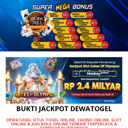
BUKTI JACKPOT DEWATOGEL
DEWATOGEL SITUS TOGEL ONLINE, CASINO ONLINE, SLOT
ONLINE & JUDI BOLA ONLINE TERBAIK TERPERCAYA &
TERBESAR DI INDONESIA