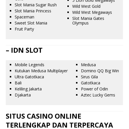
5 Lion Gold Megaways
Slot Mania Sugar Rush
Wild West Gold
Slot Mania Princess
Wild West Megaways
Spaceman
Slot Mania Gates
Sweet Slot Mania
Olympus
Fruit Party
– IDN SLOT
Mobile Legends
Medusa
Kutukan Medusa Multiplayer
Domino QQ Big Win
Ultra Gatotkaca
Sirus Gila
Bali
Gatotkaca
Keliling Jakarta
Power of Odin
Djakarta
Aztec Lucky Gems
SITUS CASINO ONLINE
TERLENGKAP DAN TERPERCAYA