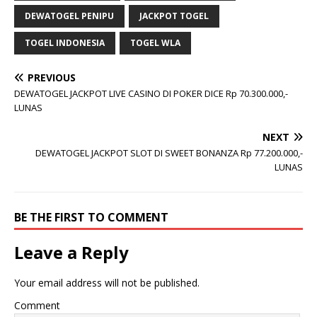
DEWATOGEL PENIPU
JACKPOT TOGEL
TOGEL INDONESIA
TOGEL WLA
PREVIOUS
DEWATOGEL JACKPOT LIVE CASINO DI POKER DICE Rp 70.300.000,-
LUNAS
NEXT
DEWATOGEL JACKPOT SLOT DI SWEET BONANZA Rp 77.200.000,-
LUNAS
BE THE FIRST TO COMMENT
Leave a Reply
Your email address will not be published.
Comment