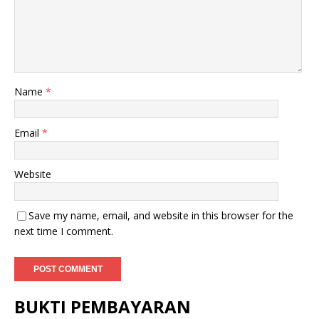
Name
*
Email
*
Website
Save my name, email, and website in this browser for the
next time I comment.
BUKTI PEMBAYARAN