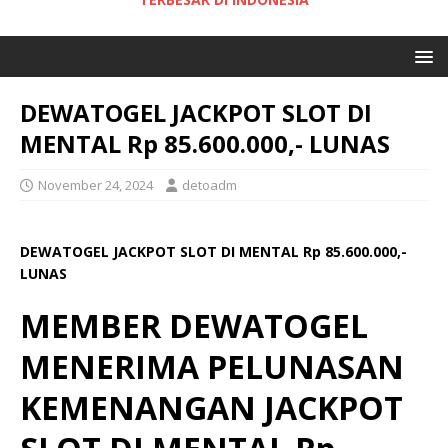
DEWATOGEL JACKPOT SLOT DI
MENTAL Rp 85.600.000,- LUNAS
November 24, 2024
detoadm
DEWATOGEL JACKPOT SLOT DI MENTAL Rp 85.600.000,-
LUNAS
MEMBER DEWATOGEL
MENERIMA PELUNASAN
KEMENANGAN JACKPOT