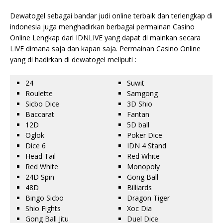
Dewatogel sebagai bandar judi online terbaik dan terlengkap di
indonesia juga menghadirkan berbagai permainan Casino
Online Lengkap dari IDNLIVE yang dapat di mainkan secara
LIVE dimana saja dan kapan saja. Permainan Casino Online
yang di hadirkan di dewatogel meliputi :
24
Suwit
Roulette
Samgong
Sicbo Dice
3D Shio
Baccarat
Fantan
12D
5D ball
Oglok
Poker Dice
Dice 6
IDN 4 Stand
Head Tail
Red White
Red White
Monopoly
24D Spin
Gong Ball
48D
Billiards
Bingo Sicbo
Dragon Tiger
Shio Fights
Xoc Dia
Gong Ball Jitu
Duel Dice