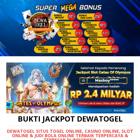
BUKTI JACKPOT DEWATOGEL
DEWATOGEL SITUS TOGEL ONLINE, CASINO ONLINE, SLOT
ONLINE & JUDI BOLA ONLINE TERBAIK TERPERCAYA &
TERBESAR DI INDONESIA