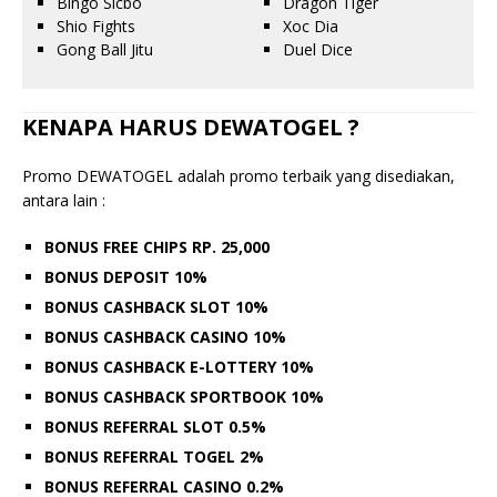
Bingo Sicbo
Dragon Tiger
Shio Fights
Xoc Dia
Gong Ball Jitu
Duel Dice
KENAPA HARUS DEWATOGEL ?
Promo DEWATOGEL adalah promo terbaik yang disediakan,
antara lain :
BONUS FREE CHIPS RP. 25,000
BONUS DEPOSIT 10%
BONUS CASHBACK SLOT 10%
BONUS CASHBACK CASINO 10%
BONUS CASHBACK E-LOTTERY 10%
BONUS CASHBACK SPORTBOOK 10%
BONUS REFERRAL SLOT 0.5%
BONUS REFERRAL TOGEL 2%
BONUS REFERRAL CASINO 0.2%