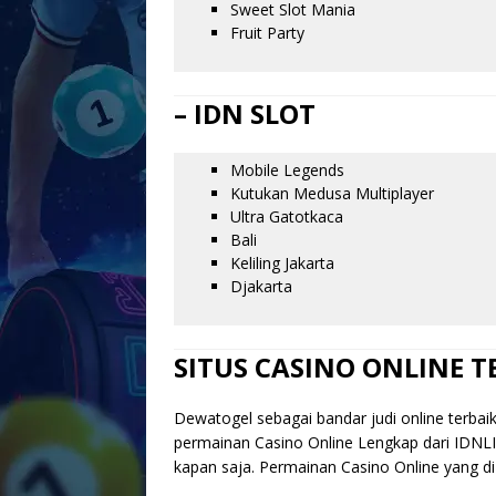
Sweet Slot Mania
Fruit Party
– IDN SLOT
Mobile Legends
Kutukan Medusa Multiplayer
Ultra Gatotkaca
Bali
Keliling Jakarta
Djakarta
SITUS CASINO ONLINE 
Dewatogel sebagai bandar judi online terbai
permainan Casino Online Lengkap dari IDNLI
kapan saja. Permainan Casino Online yang di 