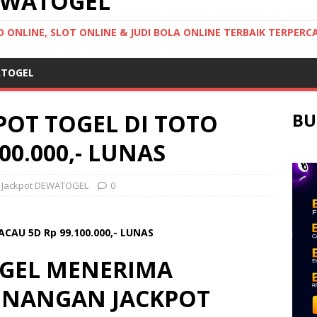
EWATOGEL
 ONLINE, SLOT ONLINE & JUDI BOLA ONLINE TERBAIK TERPERCA
ATOGEL
OT TOGEL DI TOTO
BU
00.000,- LUNAS
i Jackpot DEWATOGEL
0
AU 5D Rp 99.100.000,- LUNAS
GEL MENERIMA
ENANGAN JACKPOT