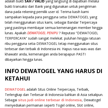
adalah bukti
SAH / VALID
yang langsung di dapatkan melalui
bukti transaksi dari Bank yang digunakan untuk pengiriman
dana pada rekening pemilik user id. Terima kasih kami
sampaikan kepada para pengguna setia DEWATOGEL yang
telah menggunakan situs kami, sebagai Bandar Terpercaya
yang pastinya membayar semua kemenangan member hingga
lunas. Apakah
DEWATOGEL PENIPU
? Reputasi “DEWATOGEL
TERPERCAYA” sudah sangat melekat. puluhan hingga ratusan
ribu pengguna setia DEWATOGEL tetap menggunakan situs
terbesar dan terbaik di Indonesia ini. Hapus rasa was-was dan
khawatir anda, kemenangan anda berapapun PASTI
dibayarkan hingga lunas.
INFO DEWATOGEL YANG HARUS DI
KETAHUI
DEWATOGEL
adalah Situs Online Terpercaya, Terbaik,
Terlengkap dan Terbesar di Indonesia bahkan di Asia sekalipun.
Sebagai
situs judi online terbesar di Indonesia
, Dewatogel
menyediakan permainan seperti Togel online, Slot online,