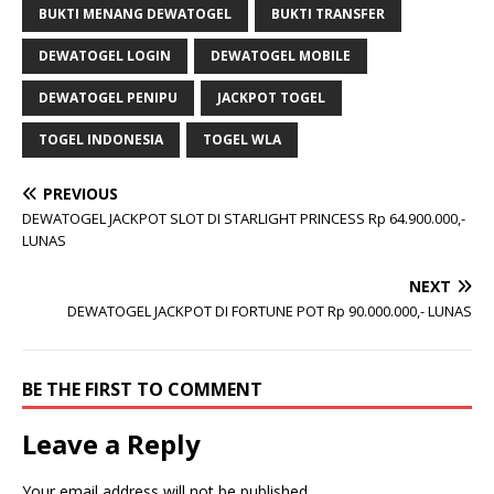
BUKTI MENANG DEWATOGEL
BUKTI TRANSFER
DEWATOGEL LOGIN
DEWATOGEL MOBILE
DEWATOGEL PENIPU
JACKPOT TOGEL
TOGEL INDONESIA
TOGEL WLA
PREVIOUS
DEWATOGEL JACKPOT SLOT DI STARLIGHT PRINCESS Rp 64.900.000,-
LUNAS
NEXT
DEWATOGEL JACKPOT DI FORTUNE POT Rp 90.000.000,- LUNAS
BE THE FIRST TO COMMENT
Leave a Reply
Your email address will not be published.