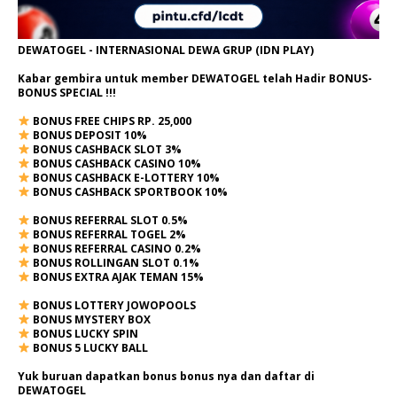
DEWATOGEL - INTERNASIONAL DEWA GRUP (IDN PLAY)
Kabar gembira untuk member DEWATOGEL telah Hadir
BONUS-
BONUS SPECIAL
!!!
BONUS FREE CHIPS RP. 25,000
BONUS DEPOSIT 10%
BONUS CASHBACK SLOT 3%
BONUS CASHBACK CASINO 10%
BONUS CASHBACK E-LOTTERY 10%
BONUS CASHBACK SPORTBOOK 10%
BONUS REFERRAL SLOT 0.5%
BONUS REFERRAL TOGEL 2%
BONUS REFERRAL CASINO 0.2%
BONUS ROLLINGAN SLOT 0.1%
BONUS EXTRA AJAK TEMAN 15%
BONUS LOTTERY JOWOPOOLS
BONUS MYSTERY BOX
BONUS LUCKY SPIN
BONUS 5 LUCKY BALL
Yuk buruan dapatkan bonus bonus nya dan daftar di
DEWATOGEL