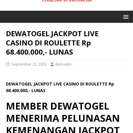
DEWATOGEL JACKPOT LIVE
CASINO DI ROULETTE Rp
68.400.000,- LUNAS
September 23, 2024
detoadm
DEWATOGEL JACKPOT LIVE CASINO DI ROULETTE Rp
68.400.000,- LUNAS
MEMBER DEWATOGEL
MENERIMA PELUNASAN
KEMENANGAN JACKPOT