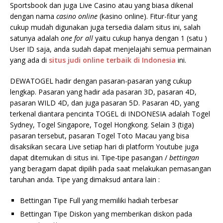
Sportsbook dan juga Live Casino atau yang biasa dikenal
dengan nama
casino online
(kasino online). Fitur-fitur yang
cukup mudah digunakan juga tersedia dalam situs ini, salah
satunya adalah
one for all
yaitu cukup hanya dengan 1 (satu )
User ID saja, anda sudah dapat menjelajahi semua permainan
yang ada di
situs judi
online terbaik di Indonesia
ini.
DEWATOGEL hadir dengan pasaran-pasaran yang cukup
lengkap. Pasaran yang hadir ada pasaran 3D, pasaran 4D,
pasaran WILD 4D, dan juga pasaran 5D. Pasaran 4D, yang
terkenal diantara pencinta TOGEL di INDONESIA adalah Togel
Sydney, Togel Singapore, Togel Hongkong. Selain 3 (tiga)
pasaran tersebut, pasaran Togel Toto Macau yang bisa
disaksikan secara Live setiap hari di platform Youtube juga
dapat ditemukan di situs ini. Tipe-tipe pasangan /
bettingan
yang beragam dapat dipilih pada saat melakukan pemasangan
taruhan anda. Tipe yang dimaksud antara lain :
Bettingan Tipe Full yang memiliki hadiah terbesar
Bettingan Tipe Diskon yang memberikan diskon pada