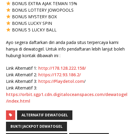
BONUS EXTRA AJAK TEMAN 15%
BONUS LOTTERY JOWOPOOLS
BONUS MYSTERY BOX
BONUS LUCKY SPIN
BONUS 5 LUCKY BALL
Ayo segera daftarkan diri anda pada situs terpercaya kami
hanya di dewatogel. Untuk info pendaftaran lebih lanjut boleh
hubungi kontak dibawah ini :
Link Alternatif 1:
http://178.128.222.158/
Link Alternatif 2:
https://172.93.186.2/
Link Alternatif 3:
https://
Playdetol.com
/
Link Alternatif 3:
https://orbit.sgp1.cdn.digitaloceanspaces.com/dewatogel
/index.html
ALTERNATIF DEWATOGEL
BUKTI JACKPOT DEWATOGEL