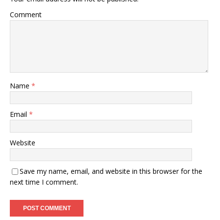
Comment
Name
*
Email
*
Website
Save my name, email, and website in this browser for the
next time I comment.