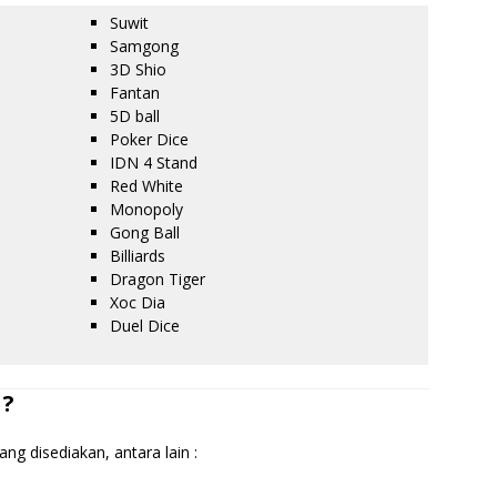
Suwit
Samgong
3D Shio
Fantan
5D ball
Poker Dice
IDN 4 Stand
Red White
Monopoly
Gong Ball
Billiards
Dragon Tiger
Xoc Dia
Duel Dice
 ?
 disediakan, antara lain :