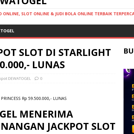
EWATOGEL
 ONLINE, SLOT ONLINE & JUDI BOLA ONLINE TERBAIK TERPERCA
ATOGEL
OT SLOT DI STARLIGHT
BU
0.000,- LUNAS
ackpot DEWATOGEL
0
RINCESS Rp 59.500.000,- LUNAS
GEL MENERIMA
NANGAN JACKPOT SLOT