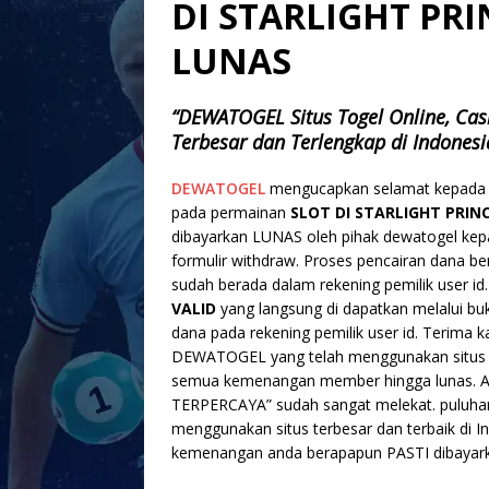
DI STARLIGHT PRIN
LUNAS
“DEWATOGEL Situs Togel Online, Casi
Terbesar dan Terlengkap di Indonesi
DEWATOGEL
mengucapkan selamat kepada u
pada permainan
SLOT DI STARLIGHT PRINC
dibayarkan LUNAS oleh pihak dewatogel kepa
formulir withdraw. Proses pencairan dana b
sudah berada dalam rekening pemilik user id.
VALID
yang langsung di dapatkan melalui buk
dana pada rekening pemilik user id. Terima 
DEWATOGEL yang telah menggunakan situs k
semua kemenangan member hingga lunas. 
TERPERCAYA” sudah sangat melekat. puluha
menggunakan situs terbesar dan terbaik di I
kemenangan anda berapapun PASTI dibayark