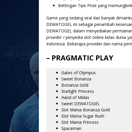
Bettingan Tipe Prize yang memungki
Game yang sedang viral dan banyak dimainkan
DEWATOGEL ini sebagai penambah keseruan a
DEWATOGEL dalam menyediakan permainan s
provider
/ penyedia slot online kelas dunia 
Indonesia. Beberapa provider dan nama per
– PRAGMATIC PLAY
Gates of Olympus
Sweet Bonanza
Bonanza Gold
Starlight Princess
Hand of Midas
Sweet DEWATOGEL
Slot Mania Bonanza Gold
Slot Mania Sugar Rush
Slot Mania Princess
Spaceman