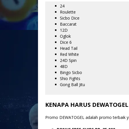
24
Roulette
Sicbo Dice
Baccarat
12D
Oglok
Dice 6
Head Tail
Red White
24D Spin
48D
Bingo Sicbo
Shio Fights
Gong Ball Jitu
KENAPA HARUS DEWATOGEL
Promo DEWATOGEL adalah promo terbaik yang