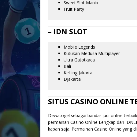
Sweet Slot Mania
Fruit Party
– IDN SLOT
Mobile Legends
Kutukan Medusa Multiplayer
Ultra Gatotkaca
Bali
Keliling Jakarta
Djakarta
SITUS CASINO ONLINE 
Dewatogel sebagai bandar judi online terbai
permainan Casino Online Lengkap dari IDNLI
kapan saja. Permainan Casino Online yang di 