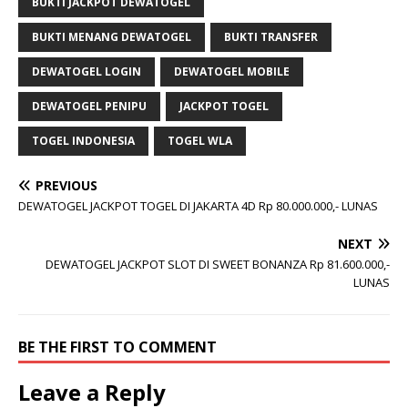
BUKTI JACKPOT DEWATOGEL
BUKTI MENANG DEWATOGEL
BUKTI TRANSFER
DEWATOGEL LOGIN
DEWATOGEL MOBILE
DEWATOGEL PENIPU
JACKPOT TOGEL
TOGEL INDONESIA
TOGEL WLA
PREVIOUS
DEWATOGEL JACKPOT TOGEL DI JAKARTA 4D Rp 80.000.000,- LUNAS
NEXT
DEWATOGEL JACKPOT SLOT DI SWEET BONANZA Rp 81.600.000,-
LUNAS
BE THE FIRST TO COMMENT
Leave a Reply