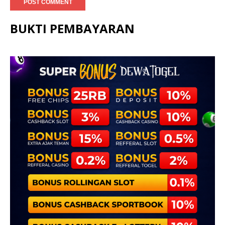
BUKTI PEMBAYARAN