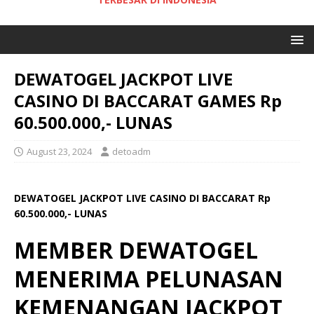
DEWATOGEL JACKPOT LIVE
CASINO DI BACCARAT GAMES Rp
60.500.000,- LUNAS
August 23, 2024
detoadm
DEWATOGEL JACKPOT LIVE CASINO DI BACCARAT Rp
60.500.000,- LUNAS
MEMBER DEWATOGEL
MENERIMA PELUNASAN
KEMENANGAN JACKPOT