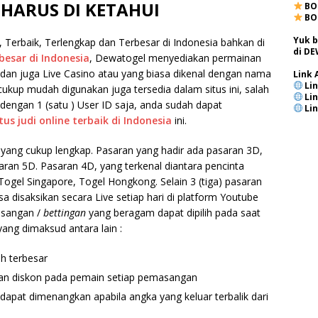
HARUS DI KETAHUI
BO
BO
Yuk b
, Terbaik, Terlengkap dan Terbesar di Indonesia bahkan di
di D
rbesar di Indonesia
, Dewatogel menyediakan permainan
k dan juga Live Casino atau yang biasa dikenal dengan nama
Link 
Lin
g cukup mudah digunakan juga tersedia dalam situs ini, salah
Lin
dengan 1 (satu ) User ID saja, anda sudah dapat
Lin
itus judi
online terbaik di Indonesia
ini.
ang cukup lengkap. Pasaran yang hadir ada pasaran 3D,
ran 5D. Pasaran 4D, yang terkenal diantara pencinta
gel Singapore, Togel Hongkong. Selain 3 (tiga) pasaran
a disaksikan secara Live setiap hari di platform Youtube
pasangan /
bettingan
yang beragam dapat dipilih pada saat
ng dimaksud antara lain :
ah terbesar
an diskon pada pemain setiap pemasangan
 dapat dimenangkan apabila angka yang keluar terbalik dari