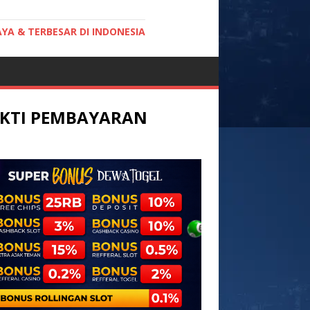
YA & TERBESAR DI INDONESIA
KTI PEMBAYARAN