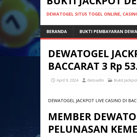
BUKTI JACKPOT D
DEWATOGEL SITUS TOGEL ONLINE, CASINO
BERANDA
BUKTI PEMBAYARAN DEW
DEWATOGEL JACKP
BACCARAT 3 Rp 53
April 9, 2024
detoadm
Bukti Jackp
DEWATOGEL JACKPOT LIVE CASINO DI BACC
MEMBER DEWATO
PELUNASAN KEME