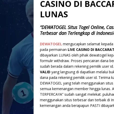
CASINO DI BACCARA
LUNAS
“DEWATOGEL Situs Togel Online, Casi
Terbesar dan Terlengkap di Indonesi
DEWATOGEL
mengucapkan selamat kepada u
pada permainan
LIVE CASINO DI BACCARA
dibayarkan LUNAS oleh pihak dewatogel kepa
formulir withdraw. Proses pencairan dana b
sudah berada dalam rekening pemilik user id.
VALID
yang langsung di dapatkan melalui buk
dana pada rekening pemilik user id. Terima 
DEWATOGEL yang telah menggunakan situs k
semua kemenangan member hingga lunas. 
TERPERCAYA” sudah sangat melekat. puluha
menggunakan situs terbesar dan terbaik di I
kemenangan anda berapapun PASTI dibayark