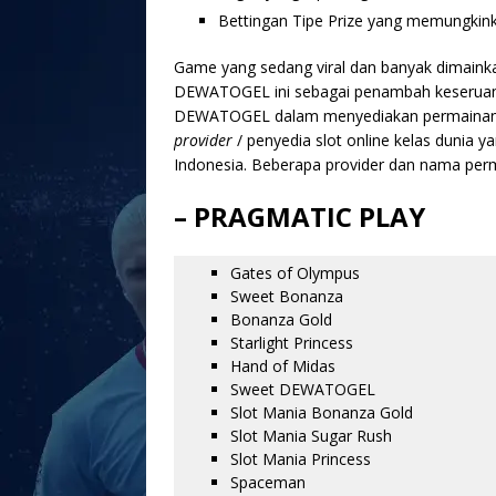
Bettingan Tipe Prize yang memungki
Game yang sedang viral dan banyak dimainkan
DEWATOGEL ini sebagai penambah keseruan a
DEWATOGEL dalam menyediakan permainan s
provider
/ penyedia slot online kelas dunia 
Indonesia. Beberapa provider dan nama per
– PRAGMATIC PLAY
Gates of Olympus
Sweet Bonanza
Bonanza Gold
Starlight Princess
Hand of Midas
Sweet DEWATOGEL
Slot Mania Bonanza Gold
Slot Mania Sugar Rush
Slot Mania Princess
Spaceman