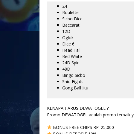
24
Roulette
Sicbo Dice
Baccarat
12D
Oglok
Dice 6
Head Tail
Red White
24D Spin
48D
Bingo Sicbo
Shio Fights
Gong Ball Jitu
KENAPA HARUS DEWATOGEL ?
Promo DEWATOGEL adalah promo terbaik yang
BONUS FREE CHIPS RP. 25,000
BONUS DEPOSIT 10%