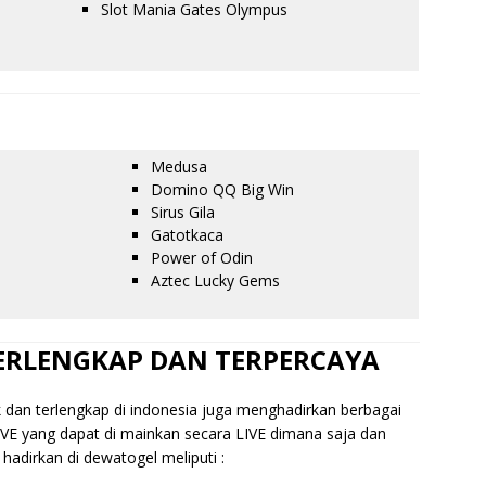
Slot Mania Gates Olympus
Medusa
Domino QQ Big Win
Sirus Gila
Gatotkaca
Power of Odin
Aztec Lucky Gems
TERLENGKAP DAN TERPERCAYA
k dan terlengkap di indonesia juga menghadirkan berbagai
VE yang dapat di mainkan secara LIVE dimana saja dan
hadirkan di dewatogel meliputi :