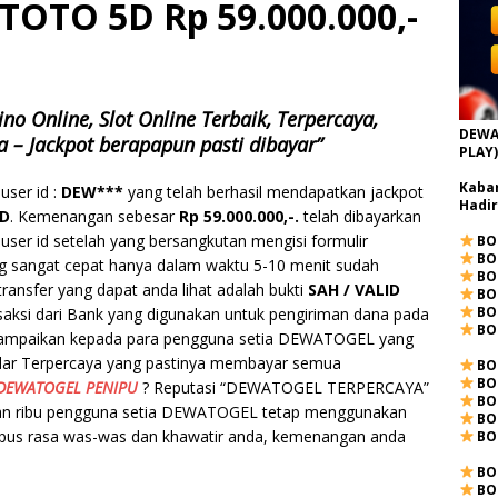
OTO 5D Rp 59.000.000,-
no Online, Slot Online Terbaik, Terpercaya,
DEWA
a – Jackpot berapapun pasti dibayar”
PLAY)
Kaba
ser id :
DEW***
yang telah berhasil mendapatkan jackpot
Hadi
5D
.
Kemenangan sebesar
Rp
59.000.000
,-.
telah dibayarkan
ser id setelah yang bersangkutan mengisi formulir
BON
BO
ng sangat cepat hanya dalam waktu 5-10 menit sudah
BO
transfer yang dapat anda lihat adalah bukti
SAH / VALID
BO
BO
nsaksi dari Bank yang digunakan untuk pengiriman dana pada
BO
mi sampaikan kepada para pengguna setia DEWATOGEL yang
ndar Terpercaya yang pastinya membayar semua
BO
BO
DEWATOGEL PENIPU
? Reputasi “DEWATOGEL TERPERCAYA”
BO
usan ribu pengguna setia DEWATOGEL tetap menggunakan
BO
. Hapus rasa was-was dan khawatir anda, kemenangan anda
BO
BO
BO