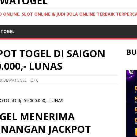
EWATOGEL
 ONLINE, SLOT ONLINE & JUDI BOLA ONLINE TERBAIK TERPERCA
ATOGEL
OT TOGEL DI SAIGON
BU
.000,- LUNAS
pot DEWATOGEL
0
TO 5D Rp 59.000.000,- LUNAS
GEL MENERIMA
ENANGAN JACKPOT