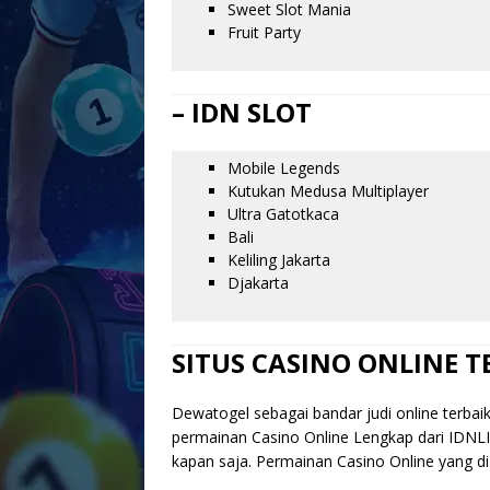
Sweet Slot Mania
Fruit Party
– IDN SLOT
Mobile Legends
Kutukan Medusa Multiplayer
Ultra Gatotkaca
Bali
Keliling Jakarta
Djakarta
SITUS CASINO ONLINE 
Dewatogel sebagai bandar judi online terbai
permainan Casino Online Lengkap dari IDNLI
kapan saja. Permainan Casino Online yang di 