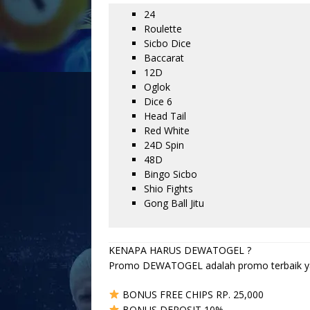
24
Roulette
Sicbo Dice
Baccarat
12D
Oglok
Dice 6
Head Tail
Red White
24D Spin
48D
Bingo Sicbo
Shio Fights
Gong Ball Jitu
KENAPA HARUS DEWATOGEL ?
Promo DEWATOGEL adalah promo terbaik yang
BONUS FREE CHIPS RP. 25,000
BONUS DEPOSIT 10%