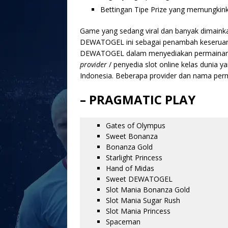
Bettingan Tipe Prize yang memungki
Game yang sedang viral dan banyak dimainkan
DEWATOGEL ini sebagai penambah keseruan a
DEWATOGEL dalam menyediakan permainan s
provider
/ penyedia slot online kelas dunia 
Indonesia. Beberapa provider dan nama per
– PRAGMATIC PLAY
Gates of Olympus
Sweet Bonanza
Bonanza Gold
Starlight Princess
Hand of Midas
Sweet DEWATOGEL
Slot Mania Bonanza Gold
Slot Mania Sugar Rush
Slot Mania Princess
Spaceman