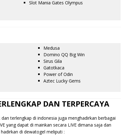
Slot Mania Gates Olympus
Medusa
Domino QQ Big Win
Sirus Gila
Gatotkaca
Power of Odin
Aztec Lucky Gems
TERLENGKAP DAN TERPERCAYA
k dan terlengkap di indonesia juga menghadirkan berbagai
VE yang dapat di mainkan secara LIVE dimana saja dan
hadirkan di dewatogel meliputi :