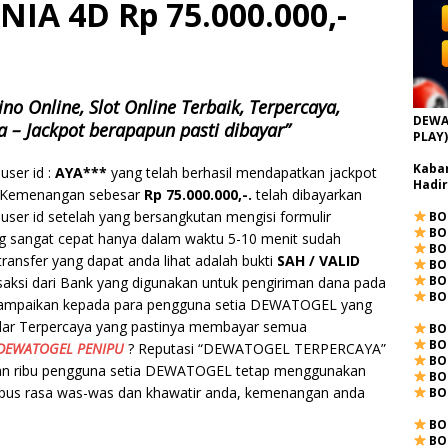
IA 4D Rp 75.000.000,-
no Online, Slot Online Terbaik, Terpercaya,
DEWA
a – Jackpot berapapun pasti dibayar”
PLAY)
Kaba
ser id :
AYA***
yang telah berhasil mendapatkan jackpot
Hadi
Kemenangan sebesar
Rp
75.000.000
,-.
telah dibayarkan
ser id setelah yang bersangkutan mengisi formulir
BON
BO
ng sangat cepat hanya dalam waktu 5-10 menit sudah
BO
transfer yang dapat anda lihat adalah bukti
SAH / VALID
BO
BO
nsaksi dari Bank yang digunakan untuk pengiriman dana pada
BO
mi sampaikan kepada para pengguna setia DEWATOGEL yang
ndar Terpercaya yang pastinya membayar semua
BO
BO
DEWATOGEL PENIPU
? Reputasi “DEWATOGEL TERPERCAYA”
BO
usan ribu pengguna setia DEWATOGEL tetap menggunakan
BO
. Hapus rasa was-was dan khawatir anda, kemenangan anda
BO
BO
BO