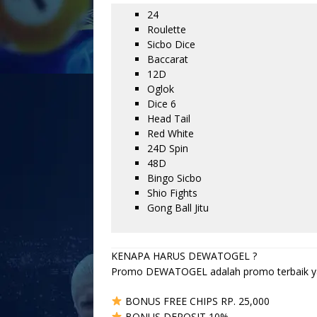
24
Roulette
Sicbo Dice
Baccarat
12D
Oglok
Dice 6
Head Tail
Red White
24D Spin
48D
Bingo Sicbo
Shio Fights
Gong Ball Jitu
KENAPA HARUS DEWATOGEL ?
Promo DEWATOGEL adalah promo terbaik yang
BONUS FREE CHIPS RP. 25,000
BONUS DEPOSIT 10%