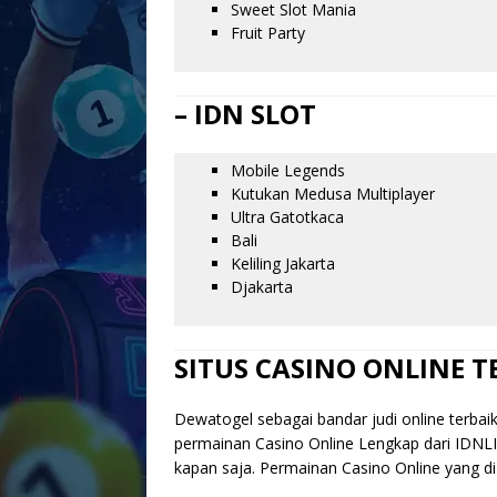
Sweet Slot Mania
Fruit Party
– IDN SLOT
Mobile Legends
Kutukan Medusa Multiplayer
Ultra Gatotkaca
Bali
Keliling Jakarta
Djakarta
SITUS CASINO ONLINE 
Dewatogel sebagai bandar judi online terbai
permainan Casino Online Lengkap dari IDNLI
kapan saja. Permainan Casino Online yang di 