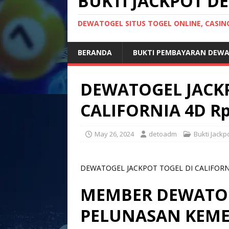
BUKTI JACKPOT D
DEWATOGEL SITUS TOGEL ONLINE, CASINO
BERANDA
BUKTI PEMBAYARAN DEW
DEWATOGEL JACKP
CALIFORNIA 4D Rp
May 26, 2024
detoadm
Bukti Jack
DEWATOGEL JACKPOT TOGEL DI CALIFORNIA
MEMBER DEWATO
PELUNASAN KEM