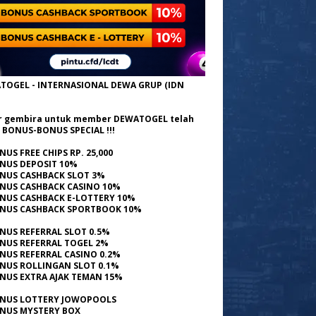
TOGEL - INTERNASIONAL DEWA GRUP (IDN
r gembira untuk member DEWATOGEL telah
r
BONUS-BONUS SPECIAL
!!!
US FREE CHIPS RP. 25,000
NUS DEPOSIT 10%
NUS CASHBACK SLOT 3%
NUS CASHBACK CASINO 10%
NUS CASHBACK E-LOTTERY 10%
NUS CASHBACK SPORTBOOK 10%
NUS REFERRAL SLOT 0.5%
NUS REFERRAL TOGEL 2%
NUS REFERRAL CASINO 0.2%
NUS ROLLINGAN SLOT 0.1%
NUS EXTRA AJAK TEMAN 15%
NUS LOTTERY JOWOPOOLS
NUS MYSTERY BOX