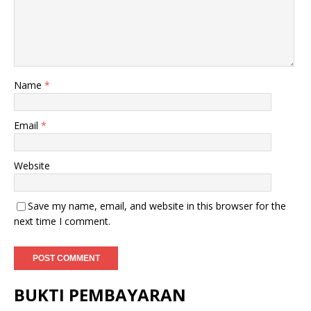
Name
*
Email
*
Website
Save my name, email, and website in this browser for the
next time I comment.
BUKTI PEMBAYARAN