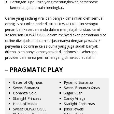
Bettingan Tipe Prize yang memungkinkan persentase
kemenangan pemain meningkat.
Game yang sedang viral dan banyak dimainkan oleh semua
orang, Slot Online hadir di situs DEWATOGEL ini sebagai
penambah keseruan anda dalam menjelajah di situs kami.
Keseriusan DEWATOGEL dalam menyediakan permainan slot
online diwujudkan dalam kerjasamanya dengan
provider
/
penyedia slot online kelas dunia yang juga sudah banyak
dikenal oleh banyak masyarakat di Indonesia. Beberapa
provider dan nama permainan yang dimaksud adalah :
– PRAGMATIC PLAY
Gates of Olympus
Pyramid Bonanza
Sweet Bonanza
Sweet Bonanza Xmas
Bonanza Gold
Sugar Rush
Starlight Princess
Candy Village
Hand of Midas
Starlight Christmas
Sweet DEWATOGEL
Joker Jewels