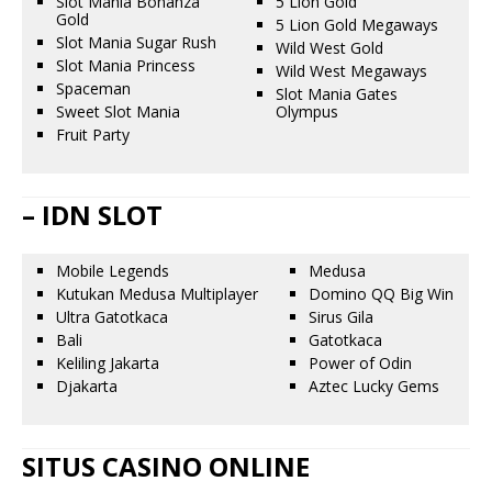
Slot Mania Bonanza
5 Lion Gold
Gold
5 Lion Gold Megaways
Slot Mania Sugar Rush
Wild West Gold
Slot Mania Princess
Wild West Megaways
Spaceman
Slot Mania Gates
Sweet Slot Mania
Olympus
Fruit Party
– IDN SLOT
Mobile Legends
Medusa
Kutukan Medusa Multiplayer
Domino QQ Big Win
Ultra Gatotkaca
Sirus Gila
Bali
Gatotkaca
Keliling Jakarta
Power of Odin
Djakarta
Aztec Lucky Gems
SITUS CASINO ONLINE