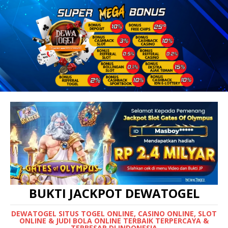
BUKTI JACKPOT DEWATOGEL
DEWATOGEL SITUS TOGEL ONLINE, CASINO ONLINE, SLOT
ONLINE & JUDI BOLA ONLINE TERBAIK TERPERCAYA &
TERBESAR DI INDONESIA