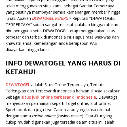
telah menggunakan situs kami, sebagai Bandar Terpercaya
yang pastinya membayar semua kemenangan member hingga
lunas. Apakah
DEWATOGEL PENIPU
? Reputasi “DEWATOGEL
TERPERCAYA” sudah sangat melekat. puluhan hingga ratusan
ribu pengguna setia DEWATOGEL tetap menggunakan situs
terbesar dan terbaik di Indonesia ini. Hapus rasa was-was dan
khawatir anda, kemenangan anda berapapun PASTI
dibayarkan hingga lunas.
INFO DEWATOGEL YANG HARUS DI
KETAHUI
DEWATOGEL
adalah Situs Online Terpercaya, Terbaik,
Terlengkap dan Terbesar di Indonesia bahkan di Asia sekalipun.
Sebagai
situs judi online terbesar di Indonesia
, Dewatogel
menyediakan permainan seperti Togel online, Slot online,
Sportsbook dan juga Live Casino atau yang biasa dikenal
dengan nama
casino online
(kasino online). Fitur-fitur yang
cukup mudah digunakan juga tersedia dalam situs ini, salah