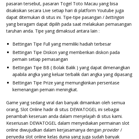
pasaran tersebut, pasaran Togel Toto Macau yang bisa
disaksikan secara Live setiap hari di platform Youtube juga
dapat ditemukan di situs ini. Tipe-tipe pasangan /
bettingan
yang beragam dapat dipilih pada saat melakukan pemasangan
taruhan anda. Tipe yang dimaksud antara lain :
Bettingan Tipe Full yang memiliki hadiah terbesar
Bettingan Tipe Diskon yang memberikan diskon pada
pemain setiap pemasangan
Bettingan Tipe BB ( Bolak Balik ) yang dapat dimenangkan
apabila angka yang keluar terbalik dari angka yang dipasang
Bettingan Tipe Prize yang memungkinkan persentase
kemenangan pemain meningkat.
Game yang sedang viral dan banyak dimainkan oleh semua
orang, Slot Online hadir di situs DEWATOGEL ini sebagai
penambah keseruan anda dalam menjelajah di situs kami.
Keseriusan DEWATOGEL dalam menyediakan permainan slot
online diwujudkan dalam kerjasamanya dengan
provider
/
penyedia slot online kelas dunia yang juga sudah banyak