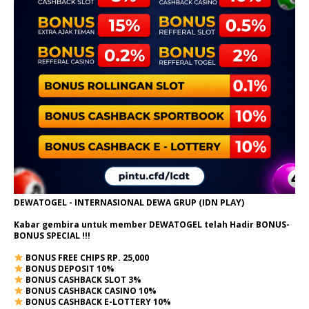
DEWATOGEL - INTERNASIONAL DEWA GRUP (IDN PLAY)
Kabar gembira untuk member DEWATOGEL telah Hadir
BONUS-
BONUS SPECIAL
!!!
BONUS FREE CHIPS RP. 25,000
BONUS DEPOSIT 10%
BONUS CASHBACK SLOT 3%
BONUS CASHBACK CASINO 10%
BONUS CASHBACK E-LOTTERY 10%