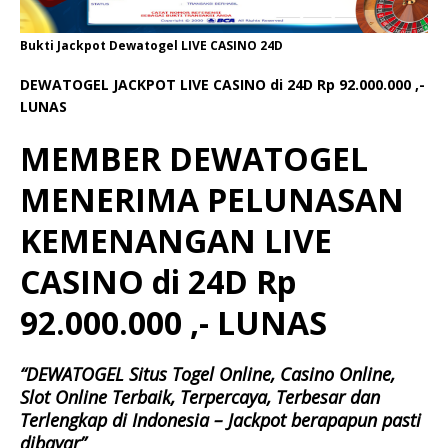
Bukti Jackpot Dewatogel LIVE CASINO 24D
DEWATOGEL JACKPOT LIVE CASINO di 24D Rp 92.000.000 ,-
LUNAS
MEMBER DEWATOGEL
MENERIMA PELUNASAN
KEMENANGAN LIVE
CASINO di 24D Rp
92.000.000 ,- LUNAS
“DEWATOGEL Situs Togel Online, Casino Online,
Slot Online Terbaik, Terpercaya, Terbesar dan
Terlengkap di Indonesia – Jackpot berapapun pasti
dibayar”