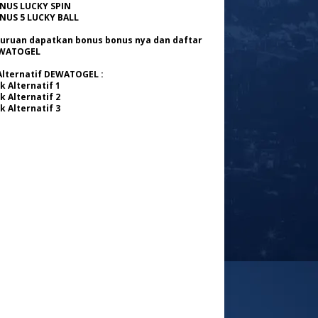
NUS LUCKY SPIN
NUS 5 LUCKY BALL
uruan dapatkan bonus bonus nya dan daftar
EWATOGEL
Alternatif
DEWATOGEL
:
k Alternatif 1
k Alternatif 2
k Alternatif 3