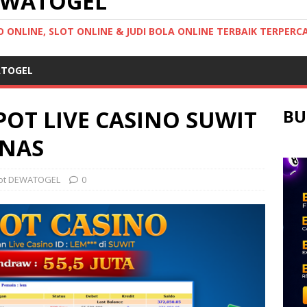
EWATOGEL
 ONLINE, SLOT ONLINE & JUDI BOLA ONLINE TERBAIK TERPERCA
ATOGEL
OT LIVE CASINO SUWIT
BU
UNAS
pot DEWATOGEL
0