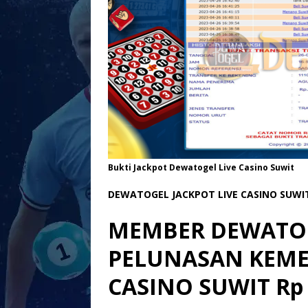
Bukti Jackpot Dewatogel Live Casino Suwit
DEWATOGEL JACKPOT LIVE CASINO SUWIT 
MEMBER DEWATO
PELUNASAN KEME
CASINO SUWIT Rp 5