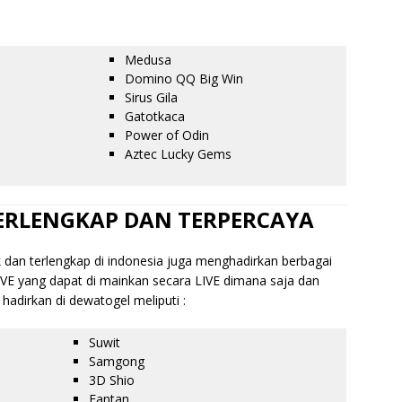
Medusa
Domino QQ Big Win
Sirus Gila
Gatotkaca
Power of Odin
Aztec Lucky Gems
TERLENGKAP DAN TERPERCAYA
k dan terlengkap di indonesia juga menghadirkan berbagai
VE yang dapat di mainkan secara LIVE dimana saja dan
hadirkan di dewatogel meliputi :
Suwit
Samgong
3D Shio
Fantan