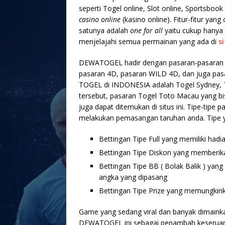
seperti Togel online, Slot online, Sportsboo
casino online
(kasino online). Fitur-fitur yan
satunya adalah
one for all
yaitu cukup hanya 
menjelajahi semua permainan yang ada di
s
DEWATOGEL hadir dengan pasaran-pasaran y
pasaran 4D, pasaran WILD 4D, dan juga pasa
TOGEL di INDONESIA adalah Togel Sydney, To
tersebut, pasaran Togel Toto Macau yang bis
juga dapat ditemukan di situs ini. Tipe-tipe 
melakukan pemasangan taruhan anda. Tipe ya
Bettingan Tipe Full yang memiliki hadi
Bettingan Tipe Diskon yang memberik
Bettingan Tipe BB ( Bolak Balik ) yang
angka yang dipasang
Bettingan Tipe Prize yang memungki
Game yang sedang viral dan banyak dimainkan
DEWATOGEL ini sebagai penambah keseruan a