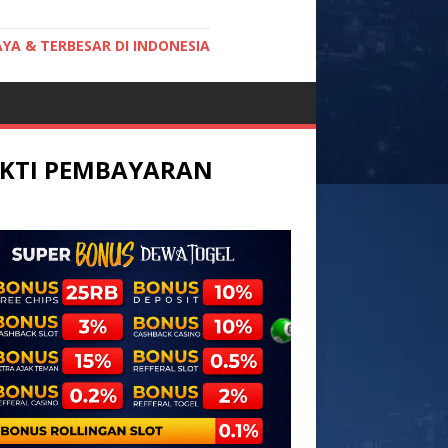
YA & TERBESAR DI INDONESIA
KTI PEMBAYARAN