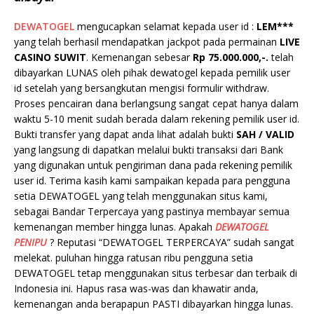
DEWATOGEL
mengucapkan selamat kepada user id :
LEM***
yang telah berhasil mendapatkan jackpot pada permainan
LIVE
CASINO SUWIT
. Kemenangan sebesar
Rp 75.000.000,-.
telah
dibayarkan LUNAS oleh pihak dewatogel kepada pemilik user
id setelah yang bersangkutan mengisi formulir withdraw.
Proses pencairan dana berlangsung sangat cepat hanya dalam
waktu 5-10 menit sudah berada dalam rekening pemilik user id.
Bukti transfer yang dapat anda lihat adalah bukti
SAH / VALID
yang langsung di dapatkan melalui bukti transaksi dari Bank
yang digunakan untuk pengiriman dana pada rekening pemilik
user id. Terima kasih kami sampaikan kepada para pengguna
setia DEWATOGEL yang telah menggunakan situs kami,
sebagai Bandar Terpercaya yang pastinya membayar semua
kemenangan member hingga lunas. Apakah
DEWATOGEL
PENIPU
? Reputasi “DEWATOGEL TERPERCAYA” sudah sangat
melekat. puluhan hingga ratusan ribu pengguna setia
DEWATOGEL tetap menggunakan situs terbesar dan terbaik di
Indonesia ini. Hapus rasa was-was dan khawatir anda,
kemenangan anda berapapun PASTI dibayarkan hingga lunas.