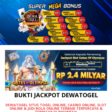
BUKTI JACKPOT DEWATOGEL
DEWATOGEL SITUS TOGEL ONLINE, CASINO ONLINE, SLOT
ONLINE & JUDI BOLA ONLINE TERBAIK TERPERCAYA &
TERBESAR DI INDONESIA