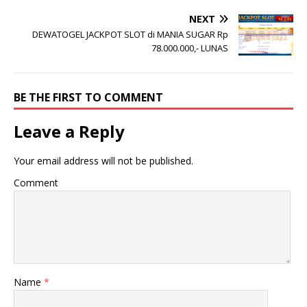
NEXT
DEWATOGEL JACKPOT SLOT di MANIA SUGAR Rp
78.000.000,- LUNAS
BE THE FIRST TO COMMENT
Leave a Reply
Your email address will not be published.
Comment
Name
*