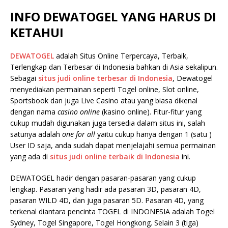
INFO DEWATOGEL YANG HARUS DI
KETAHUI
DEWATOGEL
adalah Situs Online Terpercaya, Terbaik,
Terlengkap dan Terbesar di Indonesia bahkan di Asia sekalipun.
Sebagai
situs judi online terbesar di Indonesia
, Dewatogel
menyediakan permainan seperti Togel online, Slot online,
Sportsbook dan juga Live Casino atau yang biasa dikenal
dengan nama
casino online
(kasino online). Fitur-fitur yang
cukup mudah digunakan juga tersedia dalam situs ini, salah
satunya adalah
one for all
yaitu cukup hanya dengan 1 (satu )
User ID saja, anda sudah dapat menjelajahi semua permainan
yang ada di
situs judi online terbaik di Indonesia
ini.
DEWATOGEL hadir dengan pasaran-pasaran yang cukup
lengkap. Pasaran yang hadir ada pasaran 3D, pasaran 4D,
pasaran WILD 4D, dan juga pasaran 5D. Pasaran 4D, yang
terkenal diantara pencinta TOGEL di INDONESIA adalah Togel
Sydney, Togel Singapore, Togel Hongkong. Selain 3 (tiga)