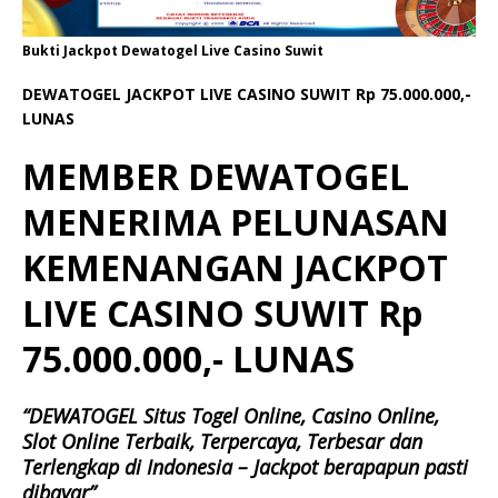
Bukti Jackpot Dewatogel Live Casino Suwit
DEWATOGEL JACKPOT LIVE CASINO SUWIT Rp 75.000.000,-
LUNAS
MEMBER DEWATOGEL
MENERIMA PELUNASAN
KEMENANGAN JACKPOT
LIVE CASINO SUWIT Rp
75.000.000,- LUNAS
“DEWATOGEL Situs Togel Online, Casino Online,
Slot Online Terbaik, Terpercaya, Terbesar dan
Terlengkap di Indonesia – Jackpot berapapun pasti
dibayar”