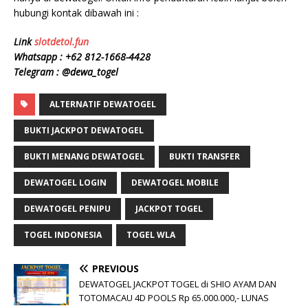
hubungi kontak dibawah ini :
Link
slotdetol.fun
Whatsapp : +62 812-1668-4428
Telegram : @dewa_togel
ALTERNATIF DEWATOGEL
BUKTI JACKPOT DEWATOGEL
BUKTI MENANG DEWATOGEL
BUKTI TRANSFER
DEWATOGEL LOGIN
DEWATOGEL MOBILE
DEWATOGEL PENIPU
JACKPOT TOGEL
TOGEL INDONESIA
TOGEL WLA
PREVIOUS
DEWATOGEL JACKPOT TOGEL di SHIO AYAM DAN
TOTOMACAU 4D POOLS Rp 65.000.000,- LUNAS