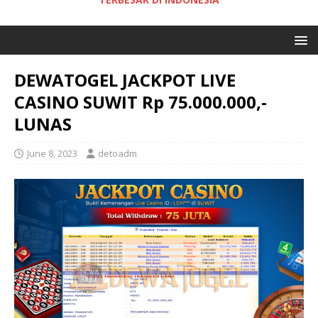
DEWATOGEL JACKPOT LIVE
CASINO SUWIT Rp 75.000.000,-
LUNAS
June 8, 2023
detoadm