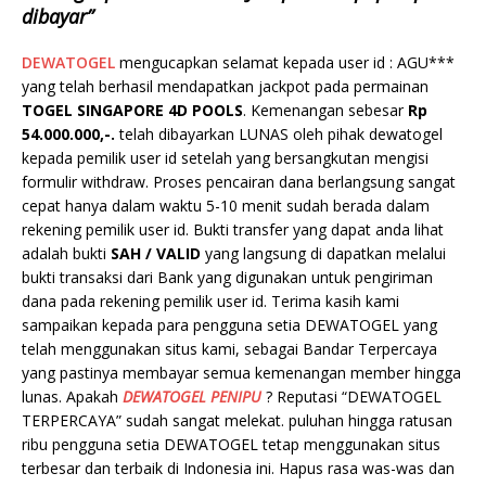
dibayar”
DEWATOGEL
mengucapkan selamat kepada user id : AGU***
yang telah berhasil mendapatkan jackpot pada permainan
TOGEL SINGAPORE 4D POOLS
. Kemenangan sebesar
Rp
54.000.000,-.
telah dibayarkan LUNAS oleh pihak dewatogel
kepada pemilik user id setelah yang bersangkutan mengisi
formulir withdraw. Proses pencairan dana berlangsung sangat
cepat hanya dalam waktu 5-10 menit sudah berada dalam
rekening pemilik user id. Bukti transfer yang dapat anda lihat
adalah bukti
SAH / VALID
yang langsung di dapatkan melalui
bukti transaksi dari Bank yang digunakan untuk pengiriman
dana pada rekening pemilik user id. Terima kasih kami
sampaikan kepada para pengguna setia DEWATOGEL yang
telah menggunakan situs kami, sebagai Bandar Terpercaya
yang pastinya membayar semua kemenangan member hingga
lunas. Apakah
DEWATOGEL PENIPU
? Reputasi “DEWATOGEL
TERPERCAYA” sudah sangat melekat. puluhan hingga ratusan
ribu pengguna setia DEWATOGEL tetap menggunakan situs
terbesar dan terbaik di Indonesia ini. Hapus rasa was-was dan