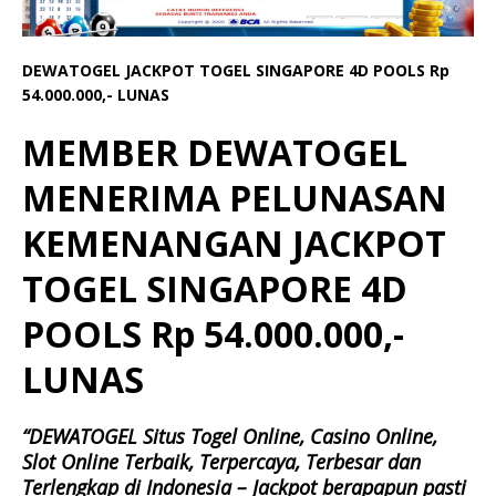
DEWATOGEL JACKPOT
TOGEL SINGAPORE
4D POOLS
Rp
54.000.000,- LUNAS
MEMBER DEWATOGEL
MENERIMA PELUNASAN
KEMENANGAN JACKPOT
TOGEL SINGAPORE 4D
POOLS Rp 54.000.000,-
LUNAS
“DEWATOGEL Situs Togel Online, Casino Online,
Slot Online Terbaik, Terpercaya, Terbesar dan
Terlengkap di Indonesia – Jackpot berapapun pasti