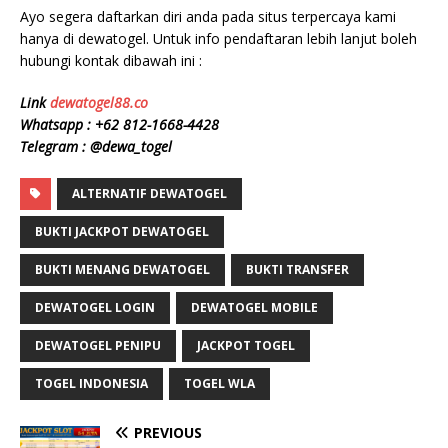
Ayo segera daftarkan diri anda pada situs terpercaya kami
hanya di dewatogel. Untuk info pendaftaran lebih lanjut boleh
hubungi kontak dibawah ini :
Link
dewatogel88.co
Whatsapp : +62 812-1668-4428
Telegram : @dewa_togel
ALTERNATIF DEWATOGEL
BUKTI JACKPOT DEWATOGEL
BUKTI MENANG DEWATOGEL
BUKTI TRANSFER
DEWATOGEL LOGIN
DEWATOGEL MOBILE
DEWATOGEL PENIPU
JACKPOT TOGEL
TOGEL INDONESIA
TOGEL WLA
PREVIOUS