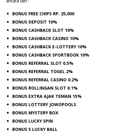
antara lain :
BONUS FREE CHIPS RP. 25,000
BONUS DEPOSIT 10%
BONUS CASHBACK SLOT 10%
BONUS CASHBACK CASINO 10%
BONUS CASHBACK E-LOTTERY 10%
BONUS CASHBACK SPORTBOOK 10%
BONUS REFERRAL SLOT 0.5%
BONUS REFERRAL TOGEL 2%
BONUS REFERRAL CASINO 0.2%
BONUS ROLLINGAN SLOT 0.1%
BONUS EXTRA AJAK TEMAN 15%
BONUS LOTTERY JOWOPOOLS
BONUS MYSTERY BOX
BONUS LUCKY SPIN
BONUS 5 LUCKY BALL