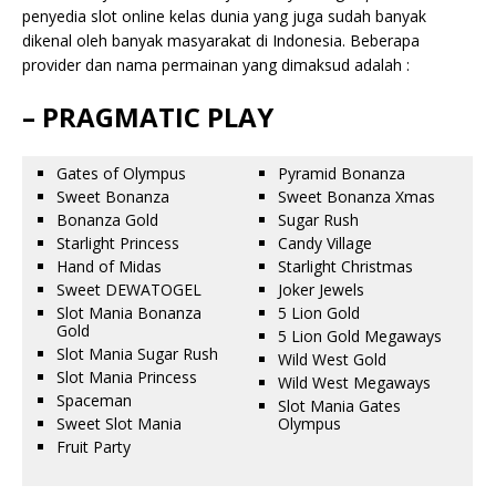
penyedia slot online kelas dunia yang juga sudah banyak
dikenal oleh banyak masyarakat di Indonesia. Beberapa
provider dan nama permainan yang dimaksud adalah :
– PRAGMATIC PLAY
Gates of Olympus
Pyramid Bonanza
Sweet Bonanza
Sweet Bonanza Xmas
Bonanza Gold
Sugar Rush
Starlight Princess
Candy Village
Hand of Midas
Starlight Christmas
Sweet DEWATOGEL
Joker Jewels
Slot Mania Bonanza
5 Lion Gold
Gold
5 Lion Gold Megaways
Slot Mania Sugar Rush
Wild West Gold
Slot Mania Princess
Wild West Megaways
Spaceman
Slot Mania Gates
Sweet Slot Mania
Olympus
Fruit Party