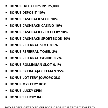
BONUS FREE CHIPS RP. 25,000
BONUS DEPOSIT 10%
BONUS CASHBACK SLOT 10%
BONUS CASHBACK CASINO 10%
BONUS CASHBACK E-LOTTERY 10%
BONUS CASHBACK SPORTBOOK 10%
BONUS REFERRAL SLOT 0.5%
BONUS REFERRAL TOGEL 2%
BONUS REFERRAL CASINO 0.2%
BONUS ROLLINGAN SLOT 0.1%
BONUS EXTRA AJAK TEMAN 15%
BONUS LOTTERY JOWOPOOLS
BONUS MYSTERY BOX
BONUS LUCKY SPIN
BONUS 5 LUCKY BALL
Ayo segera daftarkan diri anda pada situs terpercaya kami