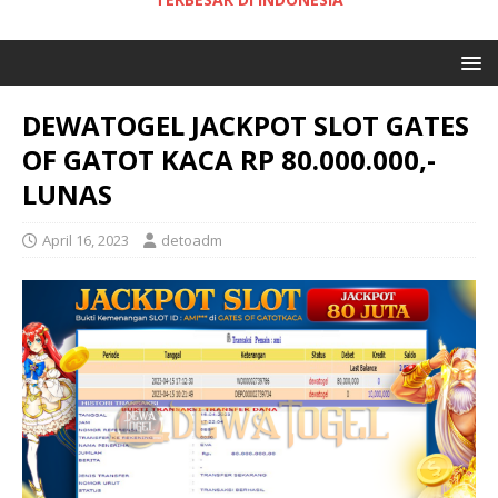
DEWATOGEL JACKPOT SLOT GATES
OF GATOT KACA RP 80.000.000,-
LUNAS
April 16, 2023
detoadm