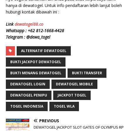
hanya di dewatogel. Untuk info pendaftaran lebih lanjut boleh
hubungi kontak dibawah ini :
Link
dewatogel88.co
Whatsapp : +62 812-1668-4428
Telegram : @dewa_togel
ALTERNATIF DEWATOGEL
BUKTI JACKPOT DEWATOGEL
BUKTI MENANG DEWATOGEL
BUKTI TRANSFER
DEWATOGEL LOGIN
DEWATOGEL MOBILE
DEWATOGEL PENIPU
JACKPOT TOGEL
TOGEL INDONESIA
TOGEL WLA
PREVIOUS
DEWATOGEL JACKPOT SLOT GATES OF OLYMPUS RP